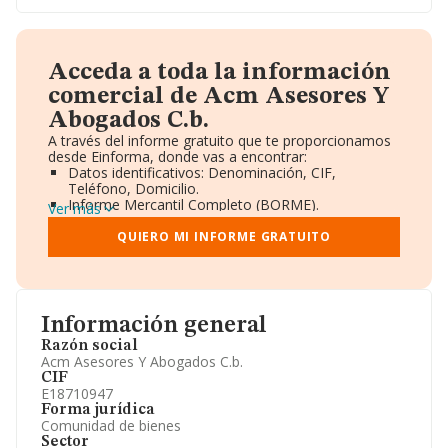
Acceda a toda la información
comercial de Acm Asesores Y
Abogados C.b.
A través del informe gratuito que te proporcionamos
desde Einforma, donde vas a encontrar:
Datos identificativos: Denominación, CIF,
Teléfono, Domicilio.
Informe Mercantil Completo (BORME).
Ver más
Gráficos de Evolución Ventas y Empleados.
Consejo de Administración y Administradores.
QUIERO MI INFORME GRATUITO
Directivos y Ejecutivos.
Accionistas.
Participaciones y Vinculaciones en otras empresas.
Artículos de prensa publicados sobre la empresa.
Información oficial y registral complementaria.
Información general
Razón social
Acm Asesores Y Abogados C.b.
CIF
E18710947
Forma jurídica
Comunidad de bienes
Sector