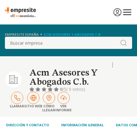
EMPRESITE ESPAÑA
ACM ASESORES Y ABOGADOS C.B.
Buscar
Acm Asesores Y
Abogados C.b.
0
/5
( 0 votos)
LLAMAR
SITIO WEB
CÓMO
VER
LLEGAR
INFORME
DIRECCIÓN Y CONTACTO
INFORMACIÓN GENERAL
DATOS COM