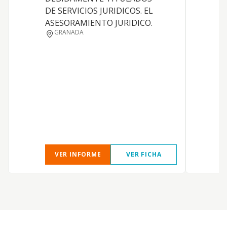
a
DE SERVICIOS JURIDICOS. EL
6
ASESORAMIENTO JURIDICO.
a
GRANADA
t
y
6
a
g
e
R
c
VER INFORME
VER FICHA