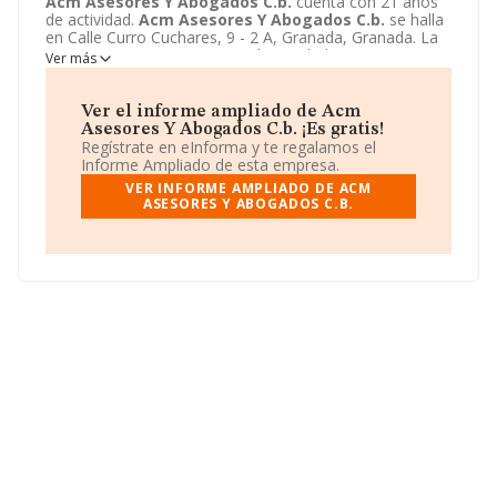
Acm Asesores Y Abogados C.b.
cuenta con 21 años
de actividad.
Acm Asesores Y Abogados C.b.
se halla
en Calle Curro Cuchares, 9 - 2 A, Granada, Granada. La
empresa enmarca su principal actividad CNAE como
Ver más
6910 - Actividades jurídicas.
Acm Asesores Y
Abogados C.b.
toma la forma jurídica de Comunidad
de bienes.
Ver el informe ampliado de Acm
Asesores Y Abogados C.b. ¡Es gratis!
Regístrate en eInforma y te regalamos el
Informe Ampliado de esta empresa.
VER INFORME AMPLIADO DE ACM
ASESORES Y ABOGADOS C.B.