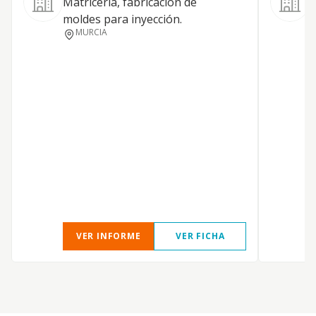
Matricería, fabricación de
L
moldes para inyección.
MURCIA
VER INFORME
VER FICHA