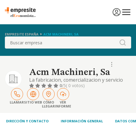
EMPRESITE ESPAÑA
ACM MACHINERI, SA
Buscar
Acm Machineri, Sa
La fabricacion, comercializacion y servicio
post-venta de toda clase de maquinaria
0
/5
( 0 votos)
industrial de movimiento de tierras.
LLAMAR
SITIO WEB
CÓMO
VER
LLEGAR
INFORME
DIRECCIÓN Y CONTACTO
INFORMACIÓN GENERAL
DATOS COM