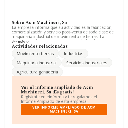
Sobre Acm Machineri, Sa
La empresa informa que su actividad es la fabricación,
comercialización y servicio post-venta de toda clase de
maquinaria industrial de movimiento de tierras. La
empresa está registrada como Sociedad Anónima.
Ver más
Clasifica su actividad CNAE como 'Fabricación de
Actividades relacionadas
maquinaria para las industrias extractivas y de la
Movimiento tierras
Industrias
construcción', código 2892. La empresa no tiene
actividad en mercados exteriores.
Maquinaria industrial
Servicios industriales
El número de empleados ha crecido un 425% y según
Agricultura ganaderia
las cifras existentes en la base de datos de INFORMA, el
número de empleados ha estado por encima de la
media de sector.
Ver el informe ampliado de Acm
Su teléfono es 968334300.
Machineri, Sa ¡Es gratis!
Regístrate en eInforma y te regalamos el
La sociedad española
Acm Machineri, S.A
, CIF
Informe Ampliado de esta empresa.
A73206278, tiene domicilio fiscal en Calle Tomas
VER INFORME AMPLIADO DE ACM
Maestre De Espana núm. 1 Ed Glta, (30004), Murcia,
MACHINERI, SA
Murcia.
En base a la información de la que dispone INFORMA
sobre 447 compañías, a nivel nacional la facturación