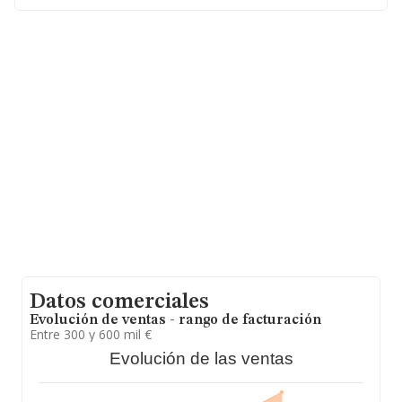
asciende a 727 millones de euros y se estima que el
promedio de la facturación entre todas las empresas es
de 1 millón de euros. En relación con la información de
la provincia de Murcia, en la base de datos de INFORMA
aparecen 31 empresas, cuyas ventas en 2005 han
alcanzado los 46 millones de euros. Con el fin de
ampliar la información relativa a las compañías, los
empleados de media son 8. La antigüedad desde la
constitución es de 27 años.
Datos comerciales
Evolución de ventas - rango de facturación
Entre 300 y 600 mil €
Evolución de las ventas