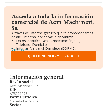
Acceda a toda la información
comercial de Acm Machineri,
Sa
A través del informe gratuito que te proporcionamos
desde Einforma, donde vas a encontrar:
Datos identificativos: Denominación, CIF,
Teléfono, Domicilio.
Informe Mercantil Completo (BORME).
Ver más
Gráficos de Evolución Ventas y Empleados.
Consejo de Administración y Administradores.
QUIERO MI INFORME GRATUITO
Directivos y Ejecutivos.
Accionistas.
Participaciones y Vinculaciones en otras empresas.
Artículos de prensa publicados sobre la empresa.
Información oficial y registral complementaria.
Información general
Razón social
Acm Machineri, Sa
CIF
A73206278
Forma jurídica
Sociedad anónima
Sector