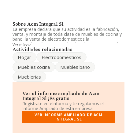
Sobre Acm Integral Sl
La empresa declara que su actividad es la fabricación,
venta, y montaje de toda clase de muebles de cocina y
bano. la venta de electrodomesticos la
comercialización, compra, distribución y venta de toda
Ver más
clase accesorios de cocina y bano, así como artículos
Actividades relacionadas
de. La sociedad está registrada como Sociedad
Hogar
Electrodomesticos
Limitada. La actividad de referencia CNAE corresponde
a 'Fabricación de carpintería metálica', cuyo Código es
Muebles cocina
Muebles bano
2512. La sociedad no tiene actividad en mercados
exteriores.
Mueblerias
Su teléfono es 926477999 y su correo es
info@acmintegral.com
.
Ver el informe ampliado de Acm
La sociedad española
Acm Integral S.L
, con NIF
Integral Sl ¡Es gratis!
B13311055, está situada en Poligono Cabezuelo núm.
Regístrate en eInforma y te regalamos el
S/N, (13440), Argamasilla De Calatrava, provincia de
Informe Ampliado de esta empresa.
Ciudad Real, Castilla-la Mancha.
VER INFORME AMPLIADO DE ACM
INTEGRAL SL
En base a la información de la que dispone INFORMA
sobre 19.287 compañías, la facturación en el ámbito
nacional alcanza los 7.401 millones de euros y el
promedio de la facturación de ventas entre todas las