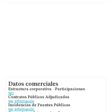
compañías asciende a los 383 mil euros. Respecto a la
información de la provincia (hablamos de Ciudad Real),
en la base de datos de INFORMA aparecen 340
empresas, cuyas ventas han obtenido los 126 millones
de euros. Para aportar ulterior información de interés en
el ámbito sectorial, los empleados de media son 3; la
antigüedad alcanza los 21 años desde la constitución.
Datos comerciales
Estructura corporativa - Participaciones
NO
Contratos Públicos Adjudicados
Ver Información
Incidencias de Fuentes Públicas
Ver Información