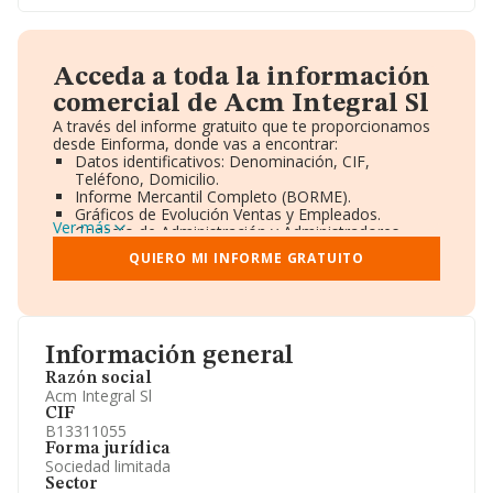
Acceda a toda la información
comercial de Acm Integral Sl
A través del informe gratuito que te proporcionamos
desde Einforma, donde vas a encontrar:
Datos identificativos: Denominación, CIF,
Teléfono, Domicilio.
Informe Mercantil Completo (BORME).
Gráficos de Evolución Ventas y Empleados.
Ver más
Consejo de Administración y Administradores.
Directivos y Ejecutivos.
QUIERO MI INFORME GRATUITO
Accionistas.
Participaciones y Vinculaciones en otras empresas.
Artículos de prensa publicados sobre la empresa.
Información oficial y registral complementaria.
Información general
Razón social
Acm Integral Sl
CIF
B13311055
Forma jurídica
Sociedad limitada
Sector