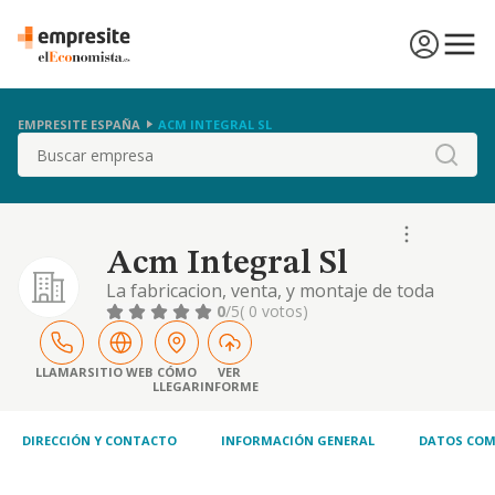
EMPRESITE ESPAÑA
ACM INTEGRAL SL
Buscar
Acm Integral Sl
La fabricacion, venta, y montaje de toda
clase de muebles de cocina y bano. la venta
0
/5
( 0 votos)
de electrodomesticos la comercializacion,
compra, distribucion y venta de toda clase
accesorios de cocina y bano, asi como
LLAMAR
SITIO WEB
CÓMO
VER
LLEGAR
INFORME
articulos de
DIRECCIÓN Y CONTACTO
INFORMACIÓN GENERAL
DATOS COM