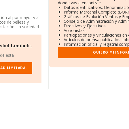
donde vas a encontrar:
Datos identificativos: Denominació
Informe Mercantil Completo (BOR
Gráficos de Evolución Ventas y Em
ión al por mayor y al
Consejo de Administración y Admin
os de belleza y
Directivos y Ejecutivos.
ortación. La sociedad
Accionistas.
a 4642 con código
Participaciones y Vinculaciones en
sa realiza actividad
Artículos de prensa publicados sob
Información oficial y registral com
edad Limitada.
2885, tiene su
QUIERO MI INFOR
 16, (02630), en el
 de esta
pertenecientes al
AD LIMITADA.
illones de euros y se
odas las compañías.
eados es de 4; la