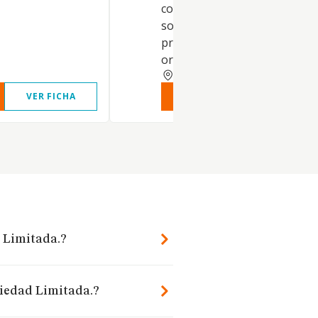
complemento de vestir como
sombreros, pañuelos, corbat
prendas de piel y zapatos. La
organización de eventos rela
ALBACETE
VER FICHA
VER INFORME
VER FIC
 Limitada.?
ciedad Limitada.?