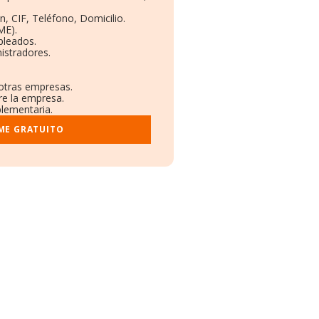
n, CIF, Teléfono, Domicilio.
ME).
pleados.
istradores.
 otras empresas.
re la empresa.
plementaria.
ME GRATUITO