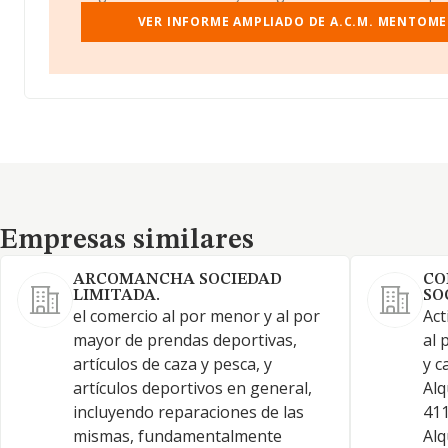
VER INFORME AMPLIADO DE A.C.M. MENTOME
Empresas similares
Empresas similares
ARCOMANCHA SOCIEDAD
CO
LIMITADA.
SO
el comercio al por menor y al por
Act
mayor de prendas deportivas,
al 
artículos de caza y pesca, y
y c
artículos deportivos en general,
Alq
incluyendo reparaciones de las
411
mismas, fundamentalmente
Alq