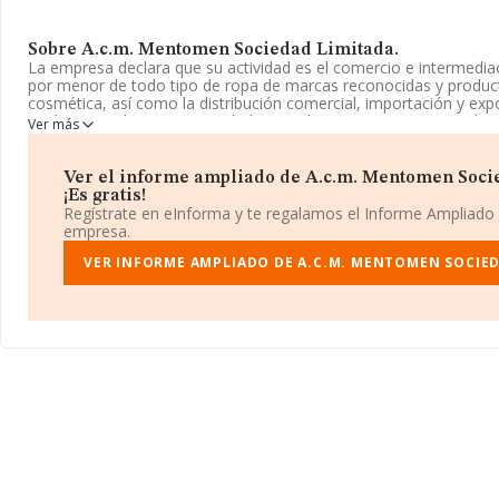
Sobre A.c.m. Mentomen Sociedad Limitada.
La empresa declara que su actividad es el comercio e intermediac
por menor de todo tipo de ropa de marcas reconocidas y product
cosmética, así como la distribución comercial, importación y exp
está registrada como Sociedad Limitada. Su CNAE corresponde 
Ver más
'Comercio al por mayor de prendas de vestir y calzado'. La empre
internacional tanto de importación como exportación.
Ver el informe ampliado de A.c.m. Mentomen Soci
La sociedad
A.C.M. Mentomen Sociedad Limitada
, CIF B0253
¡Es gratis!
domicilio social establecido en Calle Doctor Manuel Perucho núm.
Regístrate en eInforma y te regalamos el Informe Ampliado
municipio de La Roda, en Albacete, Castilla-la Mancha.
empresa.
Con los datos a disposición de INFORMA sobre 19.519 empresas 
VER INFORME AMPLIADO DE A.C.M. MENTOMEN SOCIED
sector, la facturación en el ámbito nacional alcanza los 34.554 m
calcula un promedio de facturación de 1 millón de euros entre t
Finalmente, para completar los datos de sector la media de empl
antigüedad desde la constitución es de 17 años.