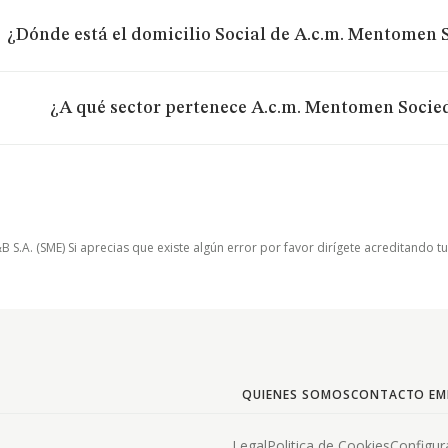
¿Dónde está el domicilio Social de A.c.m. Mentomen 
¿A qué sector pertenece A.c.m. Mentomen Socie
.A. (SME) Si aprecias que existe algún error por favor dirígete acreditando t
QUIENES SOMOS
CONTACTO EM
Legal
Politica de Cookies
Configur