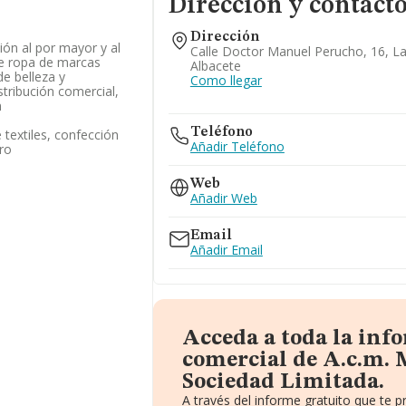
Dirección y contact
Dirección
ión al por mayor y al
Calle Doctor Manuel Perucho, 16, L
e ropa de marcas
Albacete
e belleza y
Como llegar
stribución comercial,
n
Teléfono
textiles, confección
Añadir Teléfono
ero
Web
Añadir Web
Email
Añadir Email
Acceda a toda la inf
comercial de A.c.m.
Sociedad Limitada.
A través del informe gratuito que te