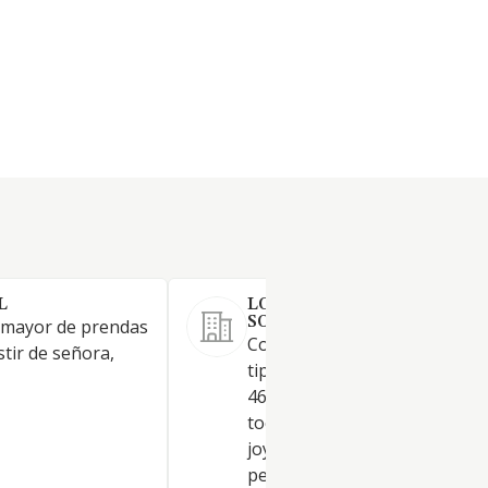
L
LOLA MUÑOZ LUXURY FAS
SOCIEDAD LIMITADA.
 mayor de prendas
Comercio al por mayor de to
stir de señora,
tipo de prendas de vestir. CN
46.41. Comercio al por mayor
tocados, complementos de ves
joyas y bisutería, cosméticos,
perfumes y cualquier otro