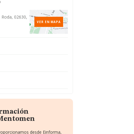
o
a Roda, 02630,
VER EN MAPA
ormación
 Mentomen
 proporcionamos desde Einforma,