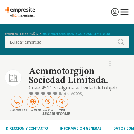
EMPRESITE ESPAÑA
ACMMOTORGIJON SOCIEDAD LIMITADA.
Buscar
Acmmotorgijon
Sociedad Limitada.
Cnae 4511. si alguna actividad del objeto
social fuera profesional, la sociedad la
0
/5
( 0 votos)
ejercerá como intermediadora. la sociedad
tiene por objeto: la compraventa de
vehículos terrestres al por menor.
LLAMAR
SITIO WEB
CÓMO
VER
LLEGAR
INFORME
reparación de vehículos a motor. alquiler de
vehículos. venta de recambios para el
automóvil
DIRECCIÓN Y CONTACTO
INFORMACIÓN GENERAL
DATOS COM