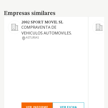
Empresas similares
Empresas similares
2002 SPORT MOVIL SL
COMPRAVENTA DE
R
VEHICULOS AUTOMOVILES.
c
ASTURIAS
c
VER INFORME
VER FICHA