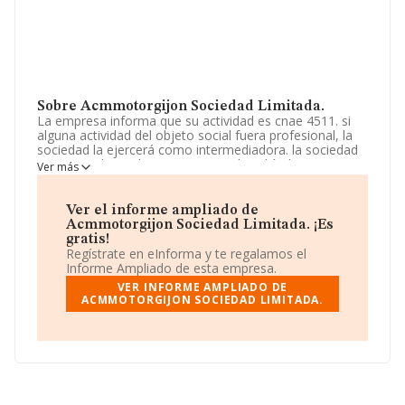
Sobre Acmmotorgijon Sociedad Limitada.
La empresa informa que su actividad es cnae 4511. si
alguna actividad del objeto social fuera profesional, la
sociedad la ejercerá como intermediadora. la sociedad
tiene por objeto: la compraventa de vehículos terrestres
Ver más
al por menor. reparación de vehículos a motor. alquiler
de vehículos. venta de recambios para el automóvil. La
sociedad está inscrita en el Registro Mercantil como
Ver el informe ampliado de
Sociedad Limitada. Su actividad CNAE es 'Comercio al
Acmmotorgijon Sociedad Limitada. ¡Es
por menor de productos alimenticios, bebidas y tabaco
gratis!
en puestos de venta y en mercadillos' con código 4781.
Regístrate en eInforma y te regalamos el
La compañía no tiene actividad en mercados exteriores.
Informe Ampliado de esta empresa.
VER INFORME AMPLIADO DE
La sociedad española
Acmmotorgijon Sociedad
ACMMOTORGIJON SOCIEDAD LIMITADA.
Limitada
, con NIF B02782902, está situada en Avenida
Guimaran Pol De Falmuria Nav 7, (33430), Carreño,
Asturias.
En relación con el sector y disponiendo de los datos de
hasta 35.519 empresas, la facturación en el ámbito
nacional alcanza los 81.312 millones de euros y se