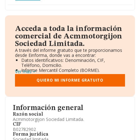
Acceda a toda la información
comercial de Acmmotorgijon
Sociedad Limitada.
A través del informe gratuito que te proporcionamos
desde Einforma, donde vas a encontrar:
Datos identificativos: Denominación, CIF,
Teléfono, Domicilio.
Informe Mercantil Completo (BORME).
Ver más
Gráficos de Evolución Ventas y Empleados.
Consejo de Administración y Administradores.
QUIERO MI INFORME GRATUITO
Directivos y Ejecutivos.
Accionistas.
Participaciones y Vinculaciones en otras empresas.
Artículos de prensa publicados sobre la empresa.
Información oficial y registral complementaria.
Información general
Razón social
Acmmotorgijon Sociedad Limitada.
CIF
B02782902
Forma jurídica
Sociedad limitada