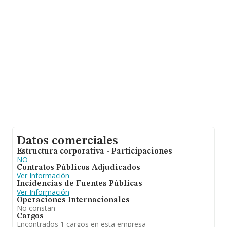
estima que el promedio de la facturación entre todas
las empresas es de 2 millones de euros. Teniendo en
cuenta la información sobre Asturias, en la base de
datos INFORMA constan 566 empresas, cuyas ventas
han alcanzado los 792 millones de euros. Como
información adicional de interés, la media de antigüedad
desde la constitución es de 16 años. Los empleados de
media son 3.
Datos comerciales
Estructura corporativa - Participaciones
NO
Contratos Públicos Adjudicados
Ver Información
Incidencias de Fuentes Públicas
Ver Información
Operaciones Internacionales
No constan
Cargos
Encontrados 1 cargos en esta empresa