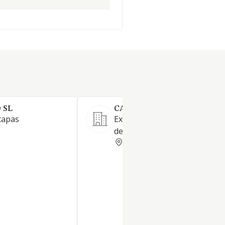
 SL
CAN RIBAS SL
tapas
Explotación de restaurante y
de colonia
BARCELONA