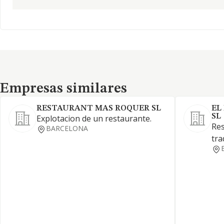
Empresas similares
Empresas similares
RESTAURANT MAS ROQUER SL
EL
SL
Explotacion de un restaurante.
Res
BARCELONA
tra