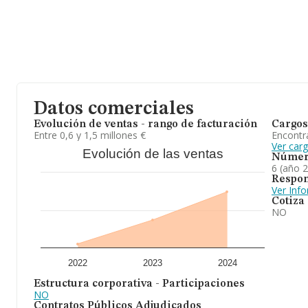
información relativa a las compañías, la antigüedad desde la con
empleados de media son 3.
A modo de conclusión, la actividad de
Acnalbasac S.L
está enfoc
restauración. Se ha posicionado mejor en el ranking de provincia 
Datos comerciales
Evolución de ventas - rango de facturación
Cargos
Entre 0,6 y 1,5 millones €
Encontr
Ver carg
Evolución de las ventas
Númer
6 (año 
Respon
Ver Inf
Cotiza
NO
2022
2023
2024
Estructura corporativa - Participaciones
NO
Contratos Públicos Adjudicados