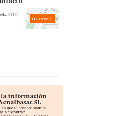
ontacto
melo, 08160,
VER EN MAPA
 la información
Acnalbasac Sl.
tuito que te proporcionamos
as a encontrar: