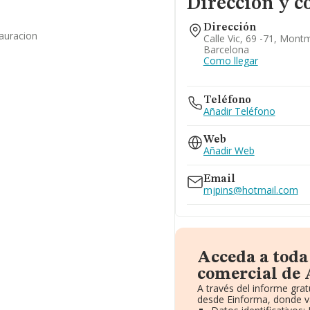
Dirección y c
Dirección
tauracion
Calle Vic, 69 -71, Mont
Barcelona
Como llegar
Teléfono
Añadir Teléfono
Web
Añadir Web
Email
mjpins@hotmail.com
Acceda a toda
comercial de 
A través del informe gra
desde Einforma, donde v