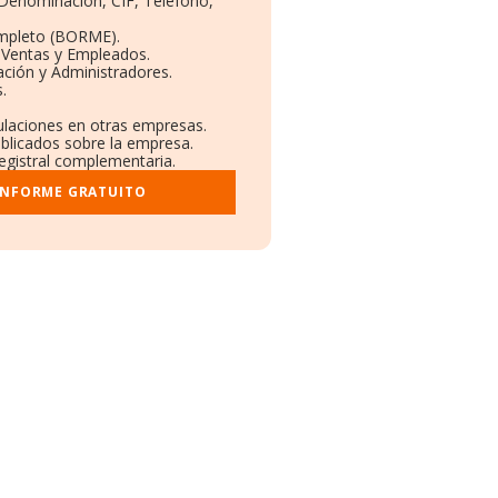
: Denominación, CIF, Teléfono,
ompleto (BORME).
 Ventas y Empleados.
ción y Administradores.
.
culaciones en otras empresas.
ublicados sobre la empresa.
registral complementaria.
INFORME GRATUITO