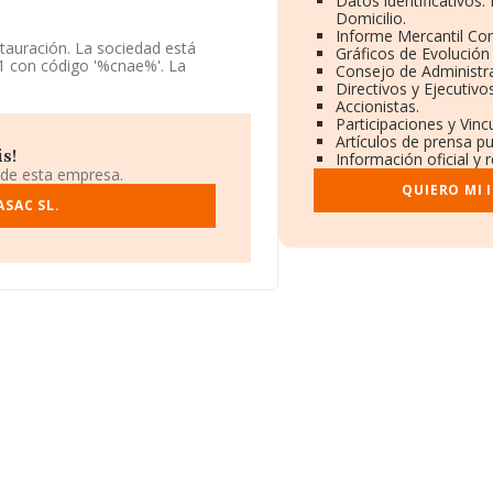
Datos identificativos
Domicilio.
Informe Mercantil C
stauración. La sociedad está
Gráficos de Evolución
1 con código '%cnae%'. La
Consejo de Administra
Directivos y Ejecutivos
Accionistas.
a la información disponible en
Participaciones y Vin
e la media de sector.
Artículos de prensa p
s!
Información oficial y 
tos rankings: la compañía ha
 de esta empresa.
del 10.035 al 9.370. Se
QUIERO MI 
or:
SAC SL.
Forwy S.A
y
Carol y Francis
mo:
Consultora Muchos Bares S.L
 de la posición 227.823 a 217.288,
empresas la superan en el ranking:
por encima de compañías como
s de Interiorismo y Reformas
os, pasando del 34.427 al 32.868
le Vic núm. 69 -71, (08160), en el
pertenecientes al sector, en el
s de euros y se estima que el
 euros. Con el fin de ampliar la