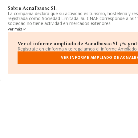
Sobre Acnalbasac Sl.
La compañía declara que su actividad es turismo, hostelería y re
registrada como Sociedad Limitada. Su CNAE corresponde a 561
sociedad no tiene actividad en mercados exteriores.
Ver más
Ha tenido el mismo número de profesionales y teniendo en cuent
INFORMA, ha dispuesto de un número de empleados por encima d
Ver el informe ampliado de Acnalbasac Sl. ¡Es grati
Acerca de la información disponible en INFORMA sobre los distin
Regístrate en eInforma y te regalamos el Informe Ampliado
mejorado en el ranking sectorial escalando 665 puestos, pasando 
encuentran mejor posicionadas las siguientes empresas del sect
VER INFORME AMPLIADO DE ACNALBA
S.L
; en cambio, por debajo de la compañía, están empresas co
y
Par.Bon.2021 S.L
. Ha mejorado en el ranking nacional pasando
incrementando así su posición en 10.535 puestos. Las siguientes 
Rulitrans Ingenieros S.L
y
Antoli Tello S.L
, en cambio, está 
Eivissa Integral Concept Sociedad Limitada
y
Mac Proyecto
Integrales S.L
. En 2024, la empresa ha mejorado de 1.559 puest
en el ranking provincial.
El correo electrónico es
mjpins@hotmail.com
.
La empresa
Acnalbasac S.L
, CIF B66085416, está situada en Cal
municipio de Montmelo, Barcelona, Cataluña.
Con los datos a disposición de INFORMA sobre 144.362 empresas 
ámbito nacional la facturación alcanza la cifra de 32.591 millone
promedio de la facturación entre todas las empresas es de 225 mil