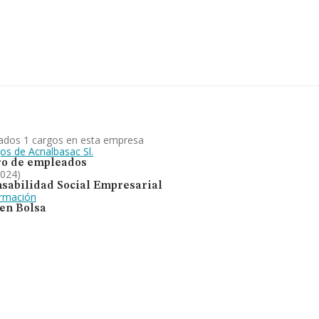
stitución es de 12 años. Los
ada en turismo, hostelería y
frente al 2023.
ados 1 cargos en esta empresa
os de Acnalbasac Sl.
o de empleados
2024)
sabilidad Social Empresarial
ormación
 en Bolsa