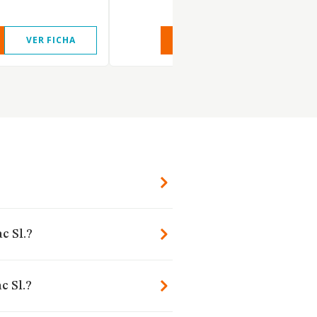
VER FICHA
VER INFORME
VER FIC
?
c Sl.?
c Sl.?