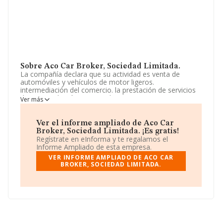
Sobre Aco Car Broker, Sociedad Limitada.
La compañía declara que su actividad es venta de
automóviles y vehículos de motor ligeros.
intermediación del comercio. la prestación de servicios
de intermediación comercial a empresas comunitarios o
Ver más
de terceros países, así como de consultoría
especializada en materia de comercio exterior. La
sociedad está registrada como Sociedad Limitada. La
Ver el informe ampliado de Aco Car
actividad de referencia CNAE corresponde a 'Comercio
Broker, Sociedad Limitada. ¡Es gratis!
al por menor de productos alimenticios, bebidas y
Regístrate en eInforma y te regalamos el
tabaco en puestos de venta y en mercadillos', cuyo
Informe Ampliado de esta empresa.
Código es 4781. La empresa no tiene actividad en
VER INFORME AMPLIADO DE ACO CAR
mercados exteriores.
BROKER, SOCIEDAD LIMITADA.
La sociedad española
Aco Car Broker, Sociedad
Limitada
, CIF B05414842, está situada en Calle Alonso
Quijano Ur. Juan Xxiii núm. 25, (35400), en el municipio
de Arucas, en Las Palmas, Islas Canarias.
Con los datos a disposición de INFORMA sobre 35.519