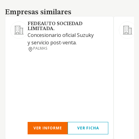
Empresas similares
Empresas similares
FEDEAUTO SOCIEDAD
LIMITADA.
Concesionario oficial Suzuky
E
y servicio post-venta.
p
PALMAS
n
E
p
a
VER INFORME
VER FICHA