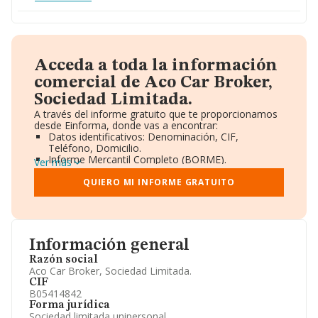
Acceda a toda la información
comercial de Aco Car Broker,
Sociedad Limitada.
A través del informe gratuito que te proporcionamos
desde Einforma, donde vas a encontrar:
Datos identificativos: Denominación, CIF,
Teléfono, Domicilio.
Informe Mercantil Completo (BORME).
Ver más
Gráficos de Evolución Ventas y Empleados.
Consejo de Administración y Administradores.
QUIERO MI INFORME GRATUITO
Directivos y Ejecutivos.
Accionistas.
Participaciones y Vinculaciones en otras empresas.
Artículos de prensa publicados sobre la empresa.
Información oficial y registral complementaria.
Información general
Razón social
Aco Car Broker, Sociedad Limitada.
CIF
B05414842
Forma jurídica
Sociedad limitada unipersonal