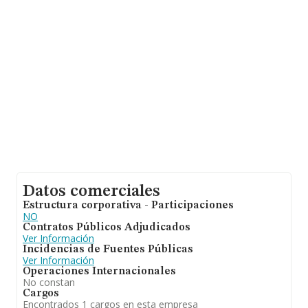
empresas pertenecientes al sector, la facturación en el
ámbito nacional alcanza los 81.312 millones de euros y
el promedio de la facturación de ventas entre todas las
compañías asciende a los 2 millones de euros. Respecto
a la información de la provincia (hablamos de Las
Palmas), en la base de datos de INFORMA aparecen
784 empresas, con ventas de 1.518 millones de euros.
Para aportar ulterior información de interés en el
ámbito sectorial, la antigüedad desde la constitución es
de 16 años. La media de empleados es de 3.
Datos comerciales
Estructura corporativa - Participaciones
NO
Contratos Públicos Adjudicados
Ver Información
Incidencias de Fuentes Públicas
Ver Información
Operaciones Internacionales
No constan
Cargos
Encontrados 1 cargos en esta empresa