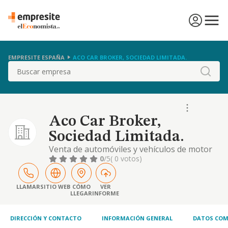
EMPRESITE ESPAÑA
ACO CAR BROKER, SOCIEDAD LIMITADA.
Buscar
Aco Car Broker,
Sociedad Limitada.
Venta de automóviles y vehículos de motor
ligeros. intermediación del comercio. la
0
/5
( 0 votos)
prestación de servicios de intermediación
comercial a empresas comunitarios o de
terceros países, así como de consultoría
LLAMAR
SITIO WEB
CÓMO
VER
LLEGAR
INFORME
especializada en materia de comercio
exterior..
DIRECCIÓN Y CONTACTO
INFORMACIÓN GENERAL
DATOS COM