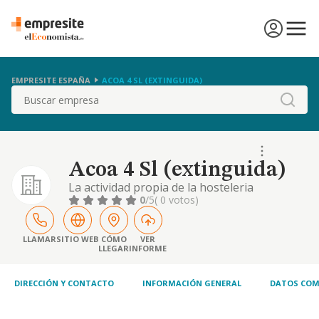
EMPRESITE ESPAÑA
ACOA 4 SL (EXTINGUIDA)
Buscar
Acoa 4 Sl (extinguida)
La actividad propia de la hosteleria
0
/5
( 0 votos)
LLAMAR
SITIO WEB
CÓMO
VER
LLEGAR
INFORME
DIRECCIÓN Y CONTACTO
INFORMACIÓN GENERAL
DATOS COM