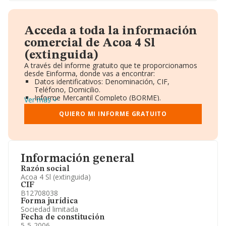
Acceda a toda la información
comercial de Acoa 4 Sl
(extinguida)
A través del informe gratuito que te proporcionamos
desde Einforma, donde vas a encontrar:
Datos identificativos: Denominación, CIF,
Teléfono, Domicilio.
Informe Mercantil Completo (BORME).
Ver más
Gráficos de Evolución Ventas y Empleados.
Consejo de Administración y Administradores.
QUIERO MI INFORME GRATUITO
Directivos y Ejecutivos.
Accionistas.
Participaciones y Vinculaciones en otras empresas.
Artículos de prensa publicados sobre la empresa.
Información oficial y registral complementaria.
Información general
Razón social
Acoa 4 Sl (extinguida)
CIF
B12708038
Forma jurídica
Sociedad limitada
Fecha de constitución
5-5-2006