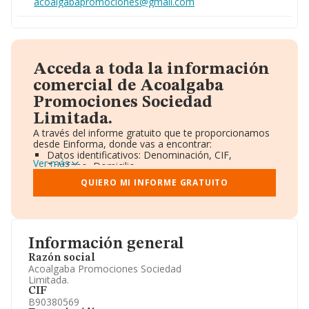
acoalgabapromociones@gmail.com
Acceda a toda la información
comercial de Acoalgaba
Promociones Sociedad
Limitada.
A través del informe gratuito que te proporcionamos
desde Einforma, donde vas a encontrar:
Datos identificativos: Denominación, CIF,
Ver más
Teléfono, Domicilio.
Informe Mercantil Completo (BORME).
QUIERO MI INFORME GRATUITO
Gráficos de Evolución Ventas y Empleados.
Consejo de Administración y Administradores.
Directivos y Ejecutivos.
Accionistas.
Participaciones y Vinculaciones en otras empresas.
Información general
Artículos de prensa publicados sobre la empresa.
Información oficial y registral complementaria.
Razón social
Acoalgaba Promociones Sociedad
Limitada.
CIF
B90380569