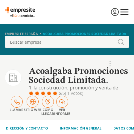
EMPRESITE ESPAÑA
ACOALGABA PROMOCIONES SOCIEDAD LIMITADA.
Buscar
Acoalgaba Promociones
Sociedad Limitada.
1. la construcción, promoción y venta de
edificaciones de todo tipo -viviendas, naves,
5
/5
( 1 votos)
edificios, locales y oficinas, a título
enunciativo, no excluyente-. 2. la adquisición,
venta, parcelación, arrendamiento y
LLAMAR
SITIO WEB
CÓMO
VER
LLEGAR
INFORME
administración de bienes inmuebles. 3. la
urbanización, parcelación, desarrollo..
DIRECCIÓN Y CONTACTO
INFORMACIÓN GENERAL
DATOS COM