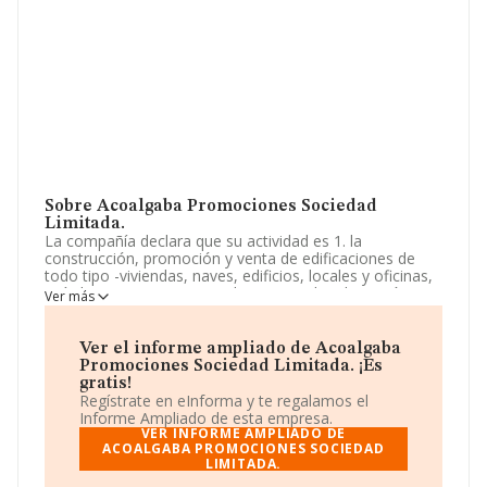
Sobre Acoalgaba Promociones Sociedad
Limitada.
La compañía declara que su actividad es 1. la
construcción, promoción y venta de edificaciones de
todo tipo -viviendas, naves, edificios, locales y oficinas,
a título enunciativo, no excluyente-. 2. la adquisición,
Ver más
venta, parcelación, arrendamiento y administración de
bienes inmuebles. 3. la urbanización, parcelación,
desarrollo. La sociedad está registrada como Sociedad
Ver el informe ampliado de Acoalgaba
Limitada. Su actividad CNAE es '%cnae%' con código
Promociones Sociedad Limitada. ¡Es
4101. La compañía no tiene actividad en mercados
gratis!
exteriores.
Regístrate en eInforma y te regalamos el
Informe Ampliado de esta empresa.
Su email es
acoalgabapromociones@gmail.com
.
VER INFORME AMPLIADO DE
ACOALGABA PROMOCIONES SOCIEDAD
LIMITADA.
La empresa española
Acoalgaba Promociones
Sociedad Limitada
, con CIF B90380569, se encuentra