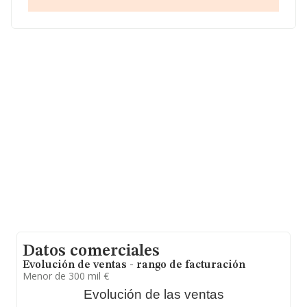
en Calle Anastasia Clavijo Calvo núm. 26, (41980), La
Algaba, Sevilla, Andalucía.
Con los datos a disposición de INFORMA sobre 188.948
empresas pertenecientes al sector, a nivel nacional la
facturación asciende a 36.783 millones de euros y se
estima que el promedio de la facturación entre todas
las empresas es de 194 mil euros. En relación con la
información de la provincia de Sevilla, en la base de
datos INFORMA constan 6869 empresas, cuyas ventas
han obtenido los 1.238 millones de euros. Por último,
con el fin de ampliar la información relativa al ámbito de
la empresa, la media de empleados es de 2; la
antigüedad desde la constitución es de 17 años.
Datos comerciales
Evolución de ventas - rango de facturación
Menor de 300 mil €
Evolución de las ventas