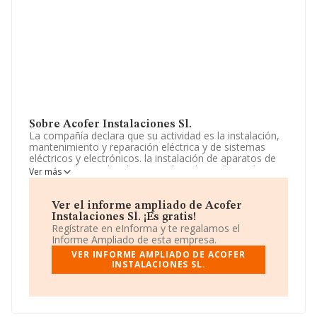
Sobre Acofer Instalaciones Sl.
La compañía declara que su actividad es la instalación,
mantenimiento y reparación eléctrica y de sistemas
eléctricos y electrónicos. la instalación de aparatos de
aire acondicionado, climatización y derivados, así como
Ver más
cualquier otro trabajo inherente a la colocación de
dichos aparatos y pequeños trabajos de albañilería
previos y posteri. La empresa está registrada como
Ver el informe ampliado de Acofer
Sociedad Limitada. Tiene CNAE: 4321 - 'Instalaciones
Instalaciones Sl. ¡Es gratis!
eléctricas'. La sociedad no tiene actividad en mercados
Regístrate en eInforma y te regalamos el
exteriores.
Informe Ampliado de esta empresa.
VER INFORME AMPLIADO DE ACOFER
La sociedad española
Acofer Instalaciones S.L
, CIF
INSTALACIONES SL.
B21625934, está situada en Calle Padre Pascual núm.
71, (07150), en el municipio de Andratx, Isles Baleares,
Islas Baleares.
En base a la información de la que dispone INFORMA