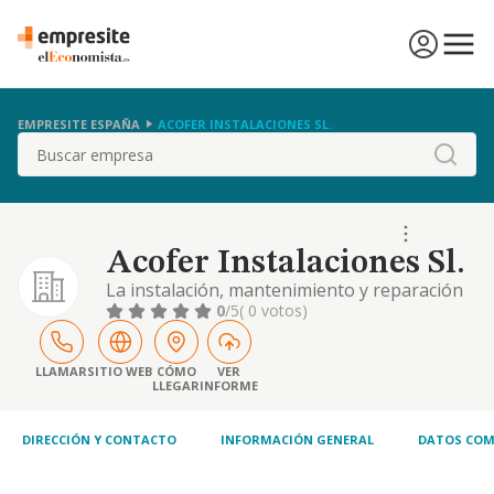
EMPRESITE ESPAÑA
ACOFER INSTALACIONES SL.
Buscar
Acofer Instalaciones Sl.
La instalación, mantenimiento y reparación
eléctrica y de sistemas eléctricos y
0
/5
( 0 votos)
electrónicos. la instalación de aparatos de
aire acondicionado, climatización y
derivados, así como cualquier otro trabajo
LLAMAR
SITIO WEB
CÓMO
VER
LLEGAR
INFORME
inherente a la colocación de dichos aparatos
y pequeños trabajos de albañilería previos y
posteri
DIRECCIÓN Y CONTACTO
INFORMACIÓN GENERAL
DATOS COM