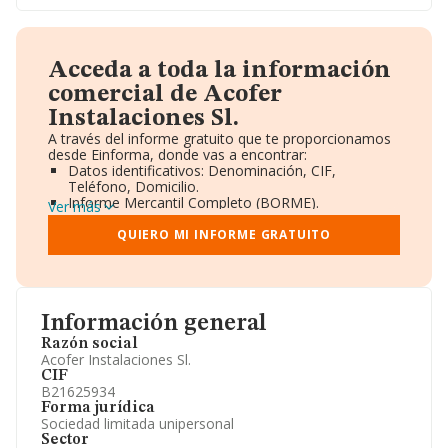
Acceda a toda la información
comercial de Acofer
Instalaciones Sl.
A través del informe gratuito que te proporcionamos
desde Einforma, donde vas a encontrar:
Datos identificativos: Denominación, CIF,
Teléfono, Domicilio.
Informe Mercantil Completo (BORME).
Ver más
Gráficos de Evolución Ventas y Empleados.
Consejo de Administración y Administradores.
QUIERO MI INFORME GRATUITO
Directivos y Ejecutivos.
Accionistas.
Participaciones y Vinculaciones en otras empresas.
Artículos de prensa publicados sobre la empresa.
Información oficial y registral complementaria.
Información general
Razón social
Acofer Instalaciones Sl.
CIF
B21625934
Forma jurídica
Sociedad limitada unipersonal
Sector