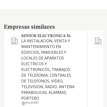
Empresas similares
Empresas similares
SENSOR ELECTRONICA SL
LA INSTALACION, VENTA Y
L
MANTENIMIENTO EN
d
EDIFICIOS, INMUEBLES Y
i
LOCALES DE APARATOS
i
ELECTRICOS Y
p
ELECTRONICOS, TRABAJOS
d
DE TELEFONIA, CENTRALES
P
DE TELEFONOS, VIDEO,
s
TELEVISION, RADIO, ANTENA
e
PARABOLICAS, ALARMAS,
d
PORTERO
BALEARES