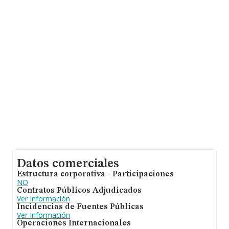
sobre 45.460 compañías, en el ámbito nacional la
facturación alcanza la cifra de 25.317 millones de euros
y la media entre todas las compañías es de 556 mil
euros de ventas. Finalmente, para completar los datos
de sector la media de empleados de las empresas es de
4. La antigüedad alcanza los 17 años desde la
constitución.
Datos comerciales
Estructura corporativa - Participaciones
NO
Contratos Públicos Adjudicados
Ver Información
Incidencias de Fuentes Públicas
Ver Información
Operaciones Internacionales