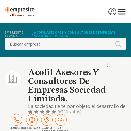
EMPRESITE
ACOFIL ASESORES Y CONSULTORES DE EMPRESAS
ESPAÑA
SOCIEDAD LIMITADA.
Buscar
Acofil Asesores Y
Consultores De
Empresas Sociedad
Limitada.
La sociedad tiene por objeto el desarrollo de
las actividades correspondientes a los
0
/5
( 0 votos)
siguientes códigos y descripciones de la
clasificación nacional de actividades
económicas: actividad principal: 69.20 /
LLAMAR
SITIO WEB
CÓMO
VER