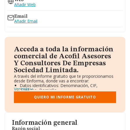
Web
Añadir Web
Email
Añadir Email
Acceda a toda la información
comercial de Acofil Asesores
Y Consultores De Empresas
Sociedad Limitada.
A través del informe gratuito que te proporcionamos
desde Einforma, donde vas a encontrar:
Datos identificativos: Denominación, CIF,
Ver más
Teléfono, Domicilio.
Informe Mercantil Completo (BORME).
QUIERO MI INFORME GRATUITO
Gráficos de Evolución Ventas y Empleados.
Consejo de Administración y Administradores.
Directivos y Ejecutivos.
Accionistas.
Participaciones y Vinculaciones en otras empresas.
Información general
Artículos de prensa publicados sobre la empresa.
Información oficial y registral complementaria.
Razón social