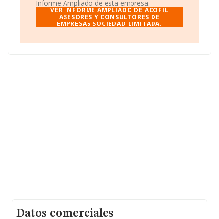
actividad en mercados exteriores.
Informe Ampliado de esta empresa.
VER INFORME AMPLIADO DE ACOFIL
Para más información es posible contactar a través del
ASESORES Y CONSULTORES DE
EMPRESAS SOCIEDAD LIMITADA.
teléfono 941201969.
La empresa española
Acofil Asesores y Consultores
de Empresas Sociedad Limitada
, B56793250, se
encuentra en Calle Lardero núm. 6 3 D, (26002), en el
municipio de Logroño, La Rioja.
Con los datos a disposición de INFORMA sobre 56.819
empresas pertenecientes al sector, la facturación en el
ámbito nacional alcanza los 14.430 millones de euros y
la media de facturación de ventas entre todas las
compañías alcanza los 253 mil euros. Teniendo en
cuenta la información sobre La Rioja, en la base de
datos de INFORMA aparecen 296 empresas, con ventas
de 36 millones de euros. Como información adicional de
interés, la antigüedad desde la constitución es de 19
años. Los empleados de media son 3.
Datos comerciales