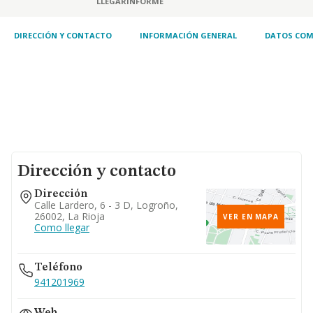
LLEGAR
INFORME
actividades de contabilidad, teneduría de
libros, auditoría y asesoría fiscal. si alguna
de las
DIRECCIÓN Y CONTACTO
INFORMACIÓN GENERAL
DATOS COM
Dirección y contacto
Dirección
Calle Lardero, 6 - 3 D, Logroño,
26002, La Rioja
VER EN MAPA
Como llegar
Teléfono
941201969