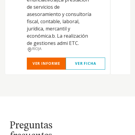
de servicios de
a
asesoramiento y consultoría
r
fiscal, contable, laboral,
i
jurídica, mercantil y
p
económica.b. La realización
I
de gestiones admi ETC.
RIOJA
VER INFORME
VER FICHA
Preguntas