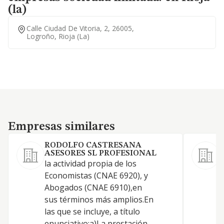
(la)
Calle Ciudad De Vitoria, 2, 26005,
Logroño, Rioja (la)
Empresas similares
Empresas similares
RODOLFO CASTRESANA
ASESORES SL PROFESIONAL
la actividad propia de los
L
Economistas (CNAE 6920), y
e
Abogados (CNAE 6910),en
a
sus términos más amplios.En
c
las que se incluye, a título
a
enunciativo:a)La prestación
m