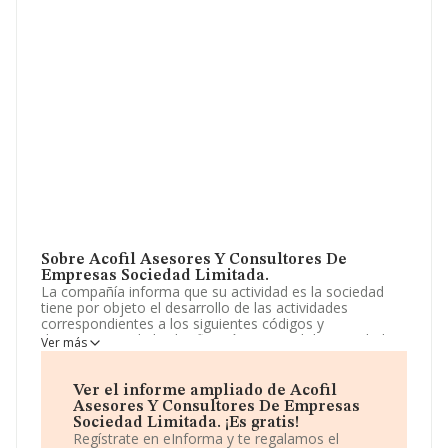
Sobre Acofil Asesores Y Consultores De
Empresas Sociedad Limitada.
La compañía informa que su actividad es la sociedad
tiene por objeto el desarrollo de las actividades
correspondientes a los siguientes códigos y
descripciones de la clasificación nacional de actividades
Ver más
económicas: actividad principal: 69.20 / actividades de
contabilidad, teneduría de libros, auditoría y asesoría
fiscal. si alguna de las. La sociedad está inscrita en el
Ver el informe ampliado de Acofil
Registro Mercantil como Sociedad Limitada. Tiene
Asesores Y Consultores De Empresas
CNAE: 6920 - 'Actividades de contabilidad, teneduría de
Sociedad Limitada. ¡Es gratis!
libros, auditoría y asesoría fiscal'. La compañía no tiene
Regístrate en eInforma y te regalamos el