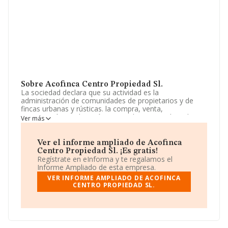
Sobre Acofinca Centro Propiedad Sl.
La sociedad declara que su actividad es la
administración de comunidades de propietarios y de
fincas urbanas y rústicas. la compra, venta,
construcción, explotación y arrendamientos de todo
Ver más
tipo de fincas rústicas y urbanas. La empresa está
registrada como Sociedad Limitada. Su actividad CNAE
es 'Agentes de la propiedad inmobiliaria' con código
Ver el informe ampliado de Acofinca
6831. La compañía no tiene actividad en mercados
Centro Propiedad Sl. ¡Es gratis!
exteriores.
Regístrate en eInforma y te regalamos el
Informe Ampliado de esta empresa.
Ha tenido el mismo número de empleados y teniendo
VER INFORME AMPLIADO DE ACOFINCA
en cuenta la información disponible en INFORMA, ha
CENTRO PROPIEDAD SL.
dispuesto de un número de empleados por encima de la
media de sector.
Dentro del ranking de empresas elaborado por
INFORMA, atendiendo a los niveles de facturación de la