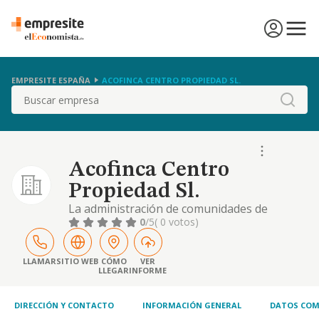
EMPRESITE ESPAÑA
ACOFINCA CENTRO PROPIEDAD SL.
Buscar
Acofinca Centro
Propiedad Sl.
La administración de comunidades de
propietarios y de fincas urbanas y rusticas.
0
/5
( 0 votos)
la compra, venta, construcción, explotación y
arrendamientos de todo tipo de fincas
rusticas y urbanas
LLAMAR
SITIO WEB
CÓMO
VER
LLEGAR
INFORME
DIRECCIÓN Y CONTACTO
INFORMACIÓN GENERAL
DATOS COM