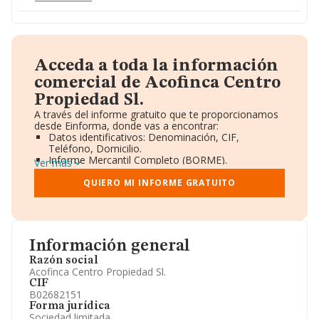
Acceda a toda la información
comercial de Acofinca Centro
Propiedad Sl.
A través del informe gratuito que te proporcionamos
desde Einforma, donde vas a encontrar:
Datos identificativos: Denominación, CIF,
Teléfono, Domicilio.
Informe Mercantil Completo (BORME).
Ver más
Gráficos de Evolución Ventas y Empleados.
Consejo de Administración y Administradores.
QUIERO MI INFORME GRATUITO
Directivos y Ejecutivos.
Accionistas.
Participaciones y Vinculaciones en otras empresas.
Artículos de prensa publicados sobre la empresa.
Información oficial y registral complementaria.
Información general
Razón social
Acofinca Centro Propiedad Sl.
CIF
B02682151
Forma jurídica
Sociedad limitada