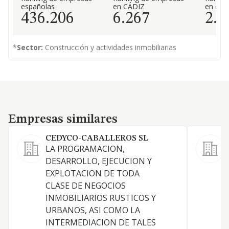
españolas
en CÁDIZ
en el 
436.206
6.267
2.9
*
Sector:
Construcción y actividades inmobiliarias
Empresas similares
Empresas similares
CEDYCO-CABALLEROS SL
LA PROGRAMACION,
P
DESARROLLO, EJECUCION Y
EXPLOTACION DE TODA
CLASE DE NEGOCIOS
INMOBILIARIOS RUSTICOS Y
URBANOS, ASI COMO LA
INTERMEDIACION DE TALES