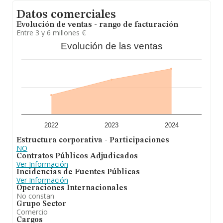
INFORMA aparecen 282 empresas, con ventas en el
Datos comerciales
año 2024 de 101 millones de euros. Con el fin de
ampliar la información relativa a las compañías, la
Evolución de ventas - rango de facturación
media de antigüedad desde la constitución es de 21
Entre 3 y 6 millones €
años. Los empleados de media son 4.
Evolución de las ventas
Para concluir, la actividad de
Acoil S.A
está enfocada en
explotación y gestión de una ferretería. En el ranking de
provincia, ha experimentado un retroceso.
2022
2023
2024
Estructura corporativa - Participaciones
NO
Contratos Públicos Adjudicados
Ver Información
Incidencias de Fuentes Públicas
Ver Información
Operaciones Internacionales
No constan
Grupo Sector
Comercio
Cargos