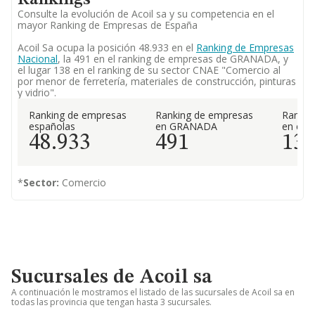
Rankings
Consulte la evolución de Acoil sa y su competencia en el
mayor Ranking de Empresas de España
Acoil Sa ocupa la posición 48.933 en el
Ranking de Empresas
Nacional
, la 491 en el ranking de empresas de GRANADA, y
el lugar 138 en el ranking de su sector CNAE "Comercio al
por menor de ferretería, materiales de construcción, pinturas
y vidrio".
Ranking de empresas
Ranking de empresas
Rankin
españolas
en GRANADA
en el 
48.933
491
13
*
Sector:
Comercio
Sucursales de Acoil sa
A continuación le mostramos el listado de las sucursales de Acoil sa en
todas las provincia que tengan hasta 3 sucursales.