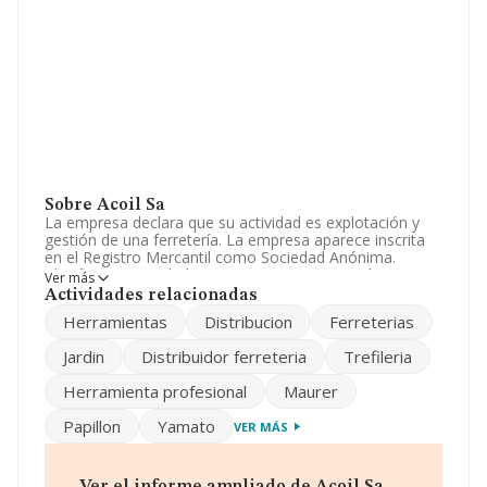
Sobre Acoil Sa
La empresa declara que su actividad es explotación y
gestión de una ferretería. La empresa aparece inscrita
en el Registro Mercantil como Sociedad Anónima.
Clasifica su actividad CNAE como 'Comercio al por
Ver más
menor de ferretería, pintura y vidrio en establecimientos
Actividades relacionadas
especializados', código 4752. No realiza actividad de
Herramientas
Distribucion
Ferreterias
importación y/o exportación.
Jardin
Distribuidor ferreteria
Trefileria
El número de empleados se ha incrementado un 7% y
según las cifras existentes en la base de datos de
Herramienta profesional
Maurer
INFORMA, el número de empleados ha estado por
encima de la media de sector.
Papillon
Yamato
VER MÁS
Dentro del ranking de empresas elaborado por
INFORMA, atendiendo a los niveles de facturación,
podemos decir de la compañía que: la compañía ha