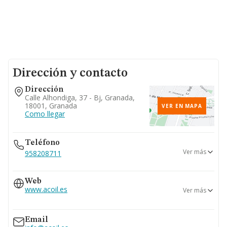
Dirección y contacto
Dirección
Calle Alhondiga, 37 - Bj, Granada,
18001, Granada
VER EN MAPA
Como llegar
Teléfono
Ver más
958208711
958267052
Web
www.acoil.es
Ver más
shop.bricoacoil.com
Email