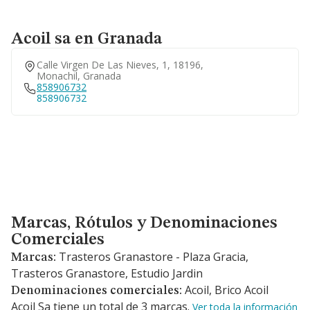
Acoil sa en Granada
Calle Virgen De Las Nieves, 1, 18196,
Monachil, Granada
858906732
858906732
Marcas, Rótulos y Denominaciones Comerciales
Marcas, Rótulos y Denominaciones
Comerciales
Trasteros Granastore - Plaza Gracia,
Marcas:
Trasteros Granastore, Estudio Jardin
Acoil, Brico Acoil
Denominaciones comerciales:
Acoil Sa tiene un total de 3 marcas.
Ver toda la información