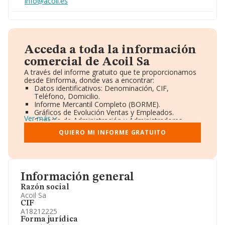
info@acoil.es
Acceda a toda la información
comercial de Acoil Sa
A través del informe gratuito que te proporcionamos
desde Einforma, donde vas a encontrar:
Datos identificativos: Denominación, CIF,
Teléfono, Domicilio.
Informe Mercantil Completo (BORME).
Gráficos de Evolución Ventas y Empleados.
Ver más
Consejo de Administración y Administradores.
Directivos y Ejecutivos.
QUIERO MI INFORME GRATUITO
Accionistas.
Participaciones y Vinculaciones en otras empresas.
Artículos de prensa publicados sobre la empresa.
Información oficial y registral complementaria.
Información general
Razón social
Acoil Sa
CIF
A18212225
Forma jurídica