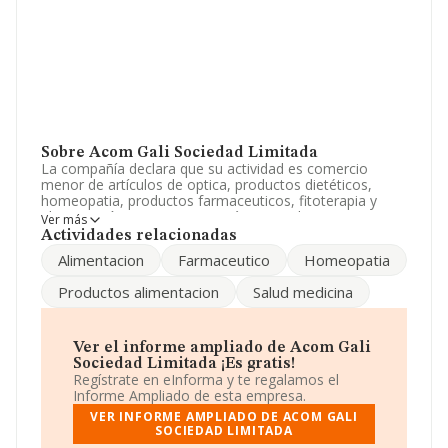
Sobre Acom Gali Sociedad Limitada
La compañía declara que su actividad es comercio
menor de artículos de optica, productos dietéticos,
homeopatia, productos farmaceuticos, fitoterapia y
alimentación. La empresa está registrada como
Ver más
Sociedad Limitada. Tiene CNAE: 4774 - 'Comercio al por
Actividades relacionadas
menor de artículos médicos y ortopédicos en
Alimentacion
Farmaceutico
Homeopatia
establecimientos especializados'. No realiza actividad de
importación y/o exportación.
Productos alimentacion
Salud medicina
La plantilla permanece igual y teniendo en cuenta la
información disponible en INFORMA, ha dispuesto de
un número de empleados por debajo de la media de
Ver el informe ampliado de Acom Gali
sector.
Sociedad Limitada ¡Es gratis!
Regístrate en eInforma y te regalamos el
Dentro del ranking de empresas elaborado por
Informe Ampliado de esta empresa.
INFORMA, atendiendo a los niveles de facturación de la
VER INFORME AMPLIADO DE ACOM GALI
compañía, se destaca que: en 2024 la empresa ha caído
SOCIEDAD LIMITADA
87 puestos a nivel sectorial pasando a ocupar la