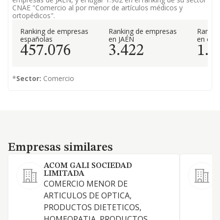
CNAE "Comercio al por menor de artículos médicos y
ortopédicos".
Ranking de empresas
Ranking de empresas
Rankin
españolas
en JAÉN
en el 
457.076
3.422
1.9
*
Sector:
Comercio
Empresas similares
Empresas similares
ACOM GALI SOCIEDAD
LIMITADA
COMERCIO MENOR DE
l
ARTICULOS DE OPTICA,
c
PRODUCTOS DIETETICOS,
a
HOMEOPATIA, PRODUCTOS
l