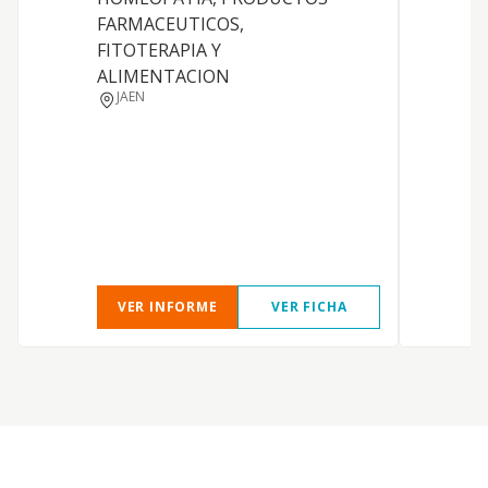
FARMACEUTICOS,
v
FITOTERAPIA Y
t
ALIMENTACION
a
JAEN
l
i
v
t
d
VER INFORME
VER FICHA