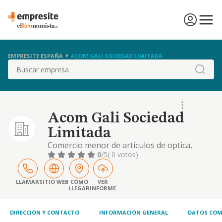
EMPRESITE ESPAÑA
ACOM GALI SOCIEDAD LIMITADA
Buscar
Acom Gali Sociedad
Limitada
Comercio menor de articulos de optica,
productos dieteticos, homeopatia,
0
/5
( 0 votos)
productos farmaceuticos, fitoterapia y
alimentacion
LLAMAR
SITIO WEB
CÓMO
VER
LLEGAR
INFORME
DIRECCIÓN Y CONTACTO
INFORMACIÓN GENERAL
DATOS COM