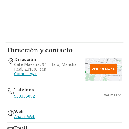
Dirección y contacto
Dirección
Calle Maestra, 94 - Bajo, Mancha
Real, 23100, Jaen
VER EN MAPA
Como llegar
Teléfono
Ver más
953355092
962311001
Web
953420327
Añadir Web
Email