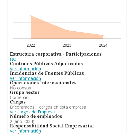
han alcanzado los 17 millones de euros. Por último, con
el fin de ampliar la información relativa al ámbito de la
empresa, la antigüedad alcanza los 19 años desde la
constitución. La media de empleados de las empresas
es de 4.
Para concluir,
Acom Gali Sociedad Limitada
se
emplea en comercio menor de artículos de optica,
productos dietéticos, homeopatia, productos
farmaceuticos, fitoterapia y alimentación. En cuanto a la
2022
2023
2024
posición en el ranking de sectores, la empresa ha
Estructura corporativa - Participaciones
perdido posiciones frente al 2023. Frente al 2023, en el
NO
ranking nacional, de todas las empresas en España, la
Contratos Públicos Adjudicados
empresa ha retrocedido.
Ver Información
Incidencias de Fuentes Públicas
Ver Información
Operaciones Internacionales
No constan
Grupo Sector
Comercio
Cargos
Encontrados 1 cargos en esta empresa
Ver cargos de Empresa
Número de empleados
2 (año 2024)
Responsabilidad Social Empresarial
Ver Información