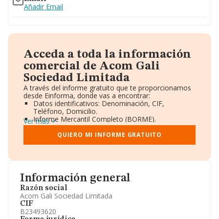
Añadir Email
Acceda a toda la información
comercial de Acom Gali
Sociedad Limitada
A través del informe gratuito que te proporcionamos
desde Einforma, donde vas a encontrar:
Datos identificativos: Denominación, CIF,
Teléfono, Domicilio.
Informe Mercantil Completo (BORME).
Ver más
Gráficos de Evolución Ventas y Empleados.
Consejo de Administración y Administradores.
QUIERO MI INFORME GRATUITO
Directivos y Ejecutivos.
Accionistas.
Participaciones y Vinculaciones en otras empresas.
Artículos de prensa publicados sobre la empresa.
Información oficial y registral complementaria.
Información general
Razón social
Acom Gali Sociedad Limitada
CIF
B23493620