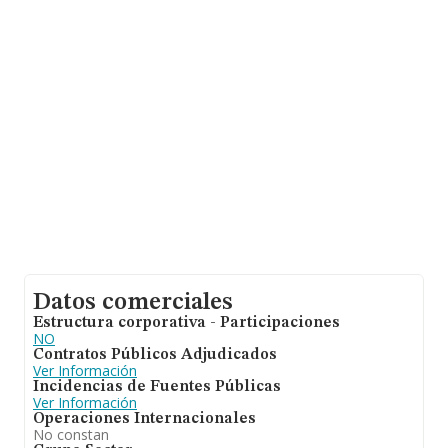
información relativa al ámbito de la empresa, los
empleados de media son 3. La media de antigüedad
desde la constitución es de 14 años.
Datos comerciales
Estructura corporativa - Participaciones
NO
Contratos Públicos Adjudicados
Ver Información
Incidencias de Fuentes Públicas
Ver Información
Operaciones Internacionales
No constan