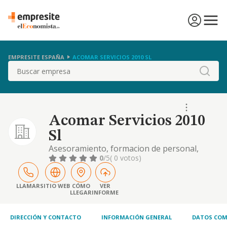
EMPRESITE ESPAÑA
ACOMAR SERVICIOS 2010 SL
Buscar
Acomar Servicios 2010
Sl
Asesoramiento, formacion de personal,
imparticion de cursos y conferencias en el
0
/5
( 0 votos)
sector de la alimentacion y bebidas
LLAMAR
SITIO WEB
CÓMO
VER
LLEGAR
INFORME
DIRECCIÓN Y CONTACTO
INFORMACIÓN GENERAL
DATOS COM