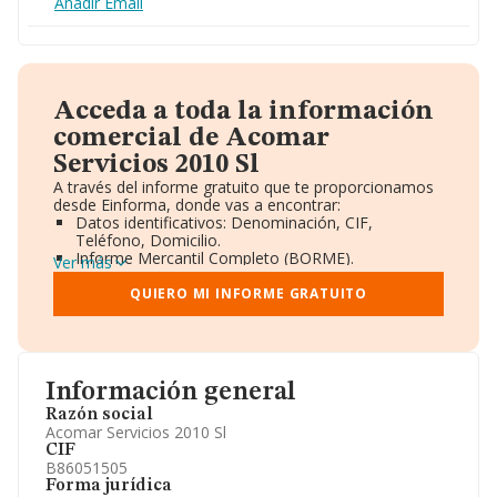
Añadir Email
Acceda a toda la información
comercial de Acomar
Servicios 2010 Sl
A través del informe gratuito que te proporcionamos
desde Einforma, donde vas a encontrar:
Datos identificativos: Denominación, CIF,
Teléfono, Domicilio.
Informe Mercantil Completo (BORME).
Ver más
Gráficos de Evolución Ventas y Empleados.
Consejo de Administración y Administradores.
QUIERO MI INFORME GRATUITO
Directivos y Ejecutivos.
Accionistas.
Participaciones y Vinculaciones en otras empresas.
Artículos de prensa publicados sobre la empresa.
Información oficial y registral complementaria.
Información general
Razón social
Acomar Servicios 2010 Sl
CIF
B86051505
Forma jurídica