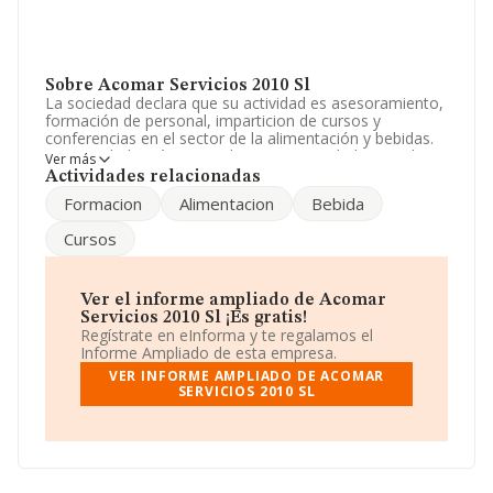
Sobre Acomar Servicios 2010 Sl
La sociedad declara que su actividad es asesoramiento,
formación de personal, imparticion de cursos y
conferencias en el sector de la alimentación y bebidas.
La sociedad está registrada como Sociedad Limitada.
Ver más
Clasifica su actividad CNAE como 'Otra educación
Actividades relacionadas
n.c.o.p.', código 8559. La empresa no tiene actividad en
Formacion
Alimentacion
Bebida
mercados exteriores.
Cursos
Para ponerse en contacto con sus oficinas, la empresa
facilita el número de teléfono 914011206.
La sociedad española
Acomar Servicios 2010 S.L
, NIF
Ver el informe ampliado de Acomar
B86051505, está situada en Calle Maldonado núm. 54
Servicios 2010 Sl ¡Es gratis!
Piso 9 B, (28006), en el municipio de Madrid, Madrid.
Regístrate en eInforma y te regalamos el
Informe Ampliado de esta empresa.
En base a la información de la que dispone INFORMA
VER INFORME AMPLIADO DE ACOMAR
sobre 27.784 compañías, la facturación en el ámbito
SERVICIOS 2010 SL
nacional alcanza los 4.215 millones de euros y la media
entre todas las compañías es de 151 mil euros de
ventas. Respecto a la información de la provincia
(hablamos de Madrid), en la base de datos de INFORMA
aparecen 7598 empresas, con ventas de 1.380 millones
de euros. Por último, con el fin de ampliar la