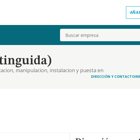
AÑA
Buscar
xtinguida)
tacion, manipulacion, instalacion y puesta en
ly equipamientos de cable;.
DIRECCIÓN Y CONTACTO
IN