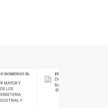
NO DOMINGO SL
EUROBERCASA SL
Distribuccion de Accesorios d
OR MAYOR Y
Baño y Equipamiento Hoteler
OS LOS
MADRID
FERRETERIA,
DUSTRIAL Y