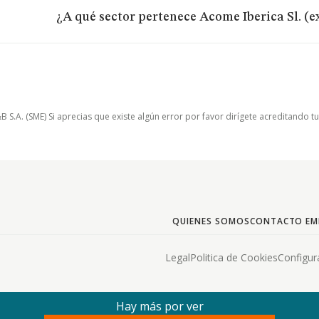
¿A qué sector pertenece Acome Iberica Sl. (e
.A. (SME) Si aprecias que existe algún error por favor dirígete acreditando t
QUIENES SOMOS
CONTACTO EM
Legal
Politica de Cookies
Configur
Hay más por ver