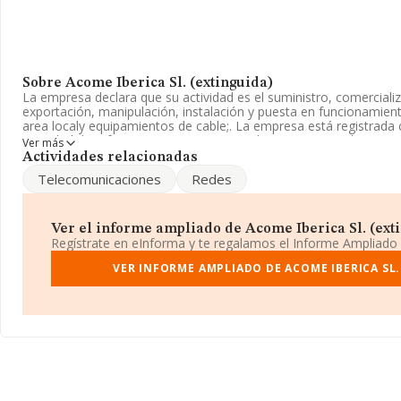
Sobre Acome Iberica Sl. (extinguida)
La empresa declara que su actividad es el suministro, comerciali
exportación, manipulación, instalación y puesta en funcionamient
area localy equipamientos de cable;. La empresa está registrada
actividad de referencia CNAE corresponde a 'Comercio al por ma
Ver más
electrodomésticos', cuyo Código es 4643. La empresa no tiene a
Actividades relacionadas
exteriores.
Telecomunicaciones
Redes
La empresa
Acome Iberica S.L. (extinguida)
, CIF B85706000, t
establecido en Calle General Oraa núm. 19, (28006), Madrid, Madr
Ver el informe ampliado de Acome Iberica Sl. (extin
En base a la información de la que dispone INFORMA sobre 12.12
Regístrate en eInforma y te regalamos el Informe Ampliado
la facturación asciende a 10.817 millones de euros y se calcula 
892 mil euros entre todas las compañías. Teniendo en cuenta la 
VER INFORME AMPLIADO DE ACOME IBERICA SL.
la base de datos INFORMA constan 3119 empresas, cuyas ventas
millones de euros. Para aportar ulterior información de interés en
de empleados es de 2. La antigüedad alcanza los 19 años desde l