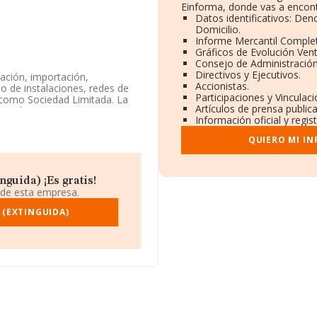
Einforma, donde vas a encont
Datos identificativos: Den
Domicilio.
Informe Mercantil Comple
Gráficos de Evolución Ven
Consejo de Administración
Directivos y Ejecutivos.
zación, importación,
Accionistas.
o de instalaciones, redes de
Participaciones y Vinculac
 como Sociedad Limitada. La
Artículos de prensa public
yor de aparatos
Información oficial y regi
ctividad en mercados
QUIERO MI I
iene su domicilio social
id.
guida) ¡Es gratis!
5 compañías, a nivel nacional
 de esta empresa.
un promedio de facturación de
información sobre Madrid, en
 (EXTINGUIDA)
 han alcanzado los 4.996
 el ámbito sectorial, la media
a constitución.