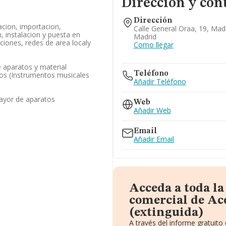
Dirección y con
Dirección
acion, importacion,
Calle General Oraa, 19, Mad
, instalacion y puesta en
Madrid
ciones, redes de area localy
Como llegar
 aparatos y material
Teléfono
icos (Instrumentos musicales
Añadir Teléfono
ayor de aparatos
Web
Añadir Web
Email
Añadir Email
Acceda a toda l
comercial de Aco
(extinguida)
A través del informe gratuit