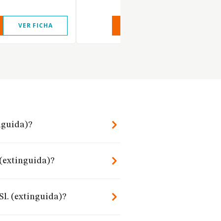
VER FICHA
VER INFORME
VER FIC
inguida)?
 (extinguida)?
Sl. (extinguida)?