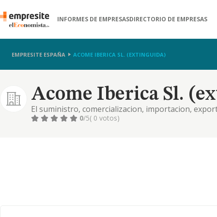
INFORMES DE EMPRESAS
DIRECTORIO DE EMPRESAS
EMPRESITE ESPAÑA
ACOME IBERICA SL. (EXTINGUIDA)
Acome Iberica Sl. (e
El suministro, comercializacion, importacion, expor
funcionamiento de instalaciones, redes de area loca
0
/5
( 0 votos)