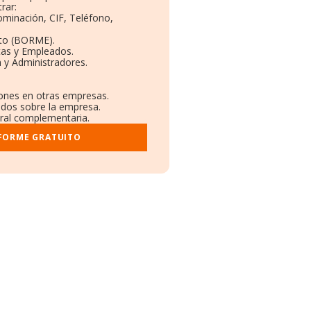
rar:
ominación, CIF, Teléfono,
to (BORME).
tas y Empleados.
 y Administradores.
iones en otras empresas.
ados sobre la empresa.
stral complementaria.
NFORME GRATUITO