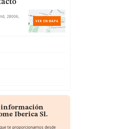
tacto
rid, 28006,
VER EN MAPA
a información
me Iberica Sl.
o que te proporcionamos desde