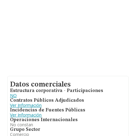
144 millones de euros. Finalmente, para completar los
datos de sector los empleados de media son 2. La
media de antigüedad desde la constitución es de 17
años.
Datos comerciales
Estructura corporativa - Participaciones
NO
Contratos Públicos Adjudicados
Ver Información
Incidencias de Fuentes Públicas
Ver Información
Operaciones Internacionales
No constan
Grupo Sector
Comercio