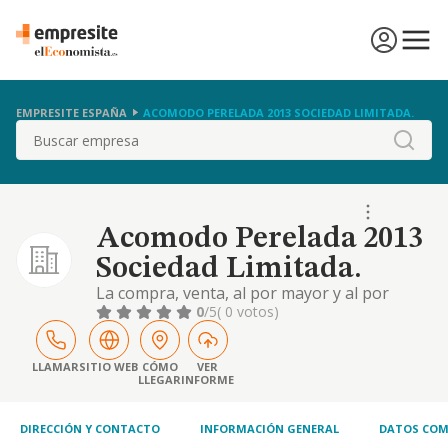
EMPRESITE ESPAÑA
ACOMODO PERELADA 2013 SOCIEDAD LIMITADA.
Buscar
Acomodo Perelada 2013
Sociedad Limitada.
La compra, venta, al por mayor y al por
menor de todo tipo de artículos nuevos,
0
/5
( 0 votos)
usados y antiguos, así como la restauración
y diseño de antigõedades
LLAMAR
SITIO WEB
CÓMO
VER
LLEGAR
INFORME
DIRECCIÓN Y CONTACTO
INFORMACIÓN GENERAL
DATOS COM