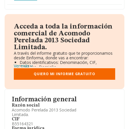
Acceda a toda la información
comercial de Acomodo
Perelada 2013 Sociedad
Limitada.
A través del informe gratuito que te proporcionamos
desde Einforma, donde vas a encontrar:
Datos identificativos: Denominación, CIF,
Ver más
Teléfono, Domicilio.
Informe Mercantil Completo (BORME).
QUIERO MI INFORME GRATUITO
Gráficos de Evolución Ventas y Empleados.
Consejo de Administración y Administradores.
Directivos y Ejecutivos.
Accionistas.
Participaciones y Vinculaciones en otras empresas.
Información general
Artículos de prensa publicados sobre la empresa.
Información oficial y registral complementaria.
Razón social
Acomodo Perelada 2013 Sociedad
Limitada.
CIF
B55164321
Forma jurídica