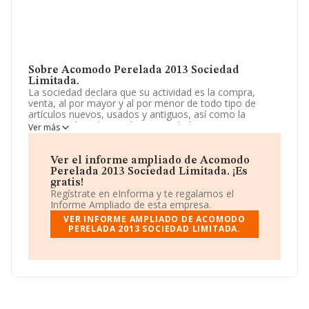
Sobre Acomodo Perelada 2013 Sociedad
Limitada.
La sociedad declara que su actividad es la compra,
venta, al por mayor y al por menor de todo tipo de
artículos nuevos, usados y antiguos, así como la
restauración y diseño de antigõedades. La empresa es
Ver más
una Sociedad Limitada. Su actividad CNAE es 'Comercio
al por mayor no especializado' con código 4690. La
sociedad no tiene actividad en mercados exteriores.
Ver el informe ampliado de Acomodo
Perelada 2013 Sociedad Limitada. ¡Es
La empresa
Acomodo Perelada 2013 Sociedad
gratis!
Limitada
, con NIF B55164321, se encuentra en
Regístrate en eInforma y te regalamos el
Avenida De La Constitucio núm. 3 Bj A, (17491),
Informe Ampliado de esta empresa.
Peralada, provincia de Girona, Cataluña.
VER INFORME AMPLIADO DE ACOMODO
PERELADA 2013 SOCIEDAD LIMITADA.
En relación con el sector y disponiendo de los datos de
hasta 27.708 empresas, a nivel nacional la facturación
asciende a 14.513 millones de euros y se estima que el
promedio de la facturación entre todas las empresas es
de 523 mil euros. Respecto a la información de la
provincia (hablamos de Girona), en la base de datos
INFORMA constan 511 empresas, con ventas de hasta