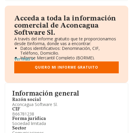
Acceda a toda la información
comercial de Aconcagua
Software Sl.
A través del informe gratuito que te proporcionamos
desde Einforma, donde vas a encontrar:
Datos identificativos: Denominación, CIF,
Teléfono, Domicilio.
Informe Mercantil Completo (BORME).
Ver más
Gráficos de Evolución Ventas y Empleados.
Consejo de Administración y Administradores.
QUIERO MI INFORME GRATUITO
Directivos y Ejecutivos.
Accionistas.
Participaciones y Vinculaciones en otras empresas.
Artículos de prensa publicados sobre la empresa.
Información oficial y registral complementaria.
Información general
Razón social
Aconcagua Software Sl.
CIF
B66781238
Forma jurídica
Sociedad limitada
Sector
Comunicaciones