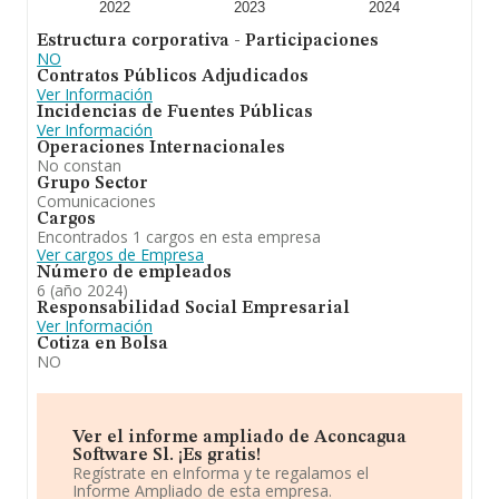
2022
2023
2024
En resumen,
Aconcagua Software S.L
se dedica a
Estructura corporativa - Participaciones
actividad principal: 6201. actividades de programacion
NO
informática. otras actividades: 5829. edicion de otros
Contratos Públicos Adjudicados
programas informáticos.-4741. comercio al por menor
Ver Información
de ordenadores, equipos perifericos etc. En cuanto a la
Incidencias de Fuentes Públicas
posición en el ranking de la provincia de Barcelona, la
Ver Información
empresa ha perdido posiciones frente al 2023.
Operaciones Internacionales
No constan
Grupo Sector
Comunicaciones
Cargos
Encontrados 1 cargos en esta empresa
Ver cargos de Empresa
Número de empleados
6 (año 2024)
Responsabilidad Social Empresarial
Ver Información
Cotiza en Bolsa
NO
Ver el informe ampliado de Aconcagua
Software Sl. ¡Es gratis!
Regístrate en eInforma y te regalamos el
Informe Ampliado de esta empresa.