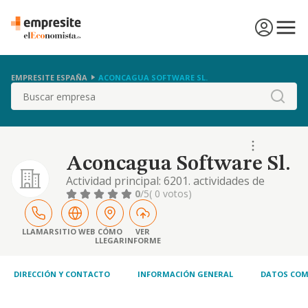
EMPRESITE ESPAÑA
ACONCAGUA SOFTWARE SL.
Buscar
Aconcagua Software Sl.
Actividad principal: 6201. actividades de
programacion informatica. otras actividades:
0
/5
( 0 votos)
5829. edicion de otros programas
informaticos.-4741. comercio al por menor
de ordenadores, equipos perifericos etc
LLAMAR
SITIO WEB
CÓMO
VER
LLEGAR
INFORME
DIRECCIÓN Y CONTACTO
INFORMACIÓN GENERAL
DATOS COM