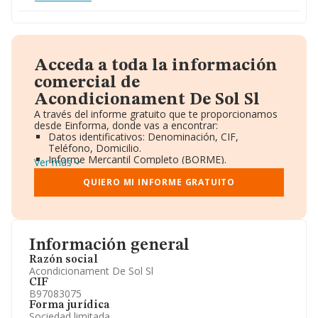
Acceda a toda la información
comercial de
Acondicionament De Sol Sl
A través del informe gratuito que te proporcionamos
desde Einforma, donde vas a encontrar:
Datos identificativos: Denominación, CIF,
Teléfono, Domicilio.
Informe Mercantil Completo (BORME).
Ver más
Gráficos de Evolución Ventas y Empleados.
Consejo de Administración y Administradores.
QUIERO MI INFORME GRATUITO
Directivos y Ejecutivos.
Accionistas.
Participaciones y Vinculaciones en otras empresas.
Artículos de prensa publicados sobre la empresa.
Información oficial y registral complementaria.
Información general
Razón social
Acondicionament De Sol Sl
CIF
B97083075
Forma jurídica
Sociedad limitada