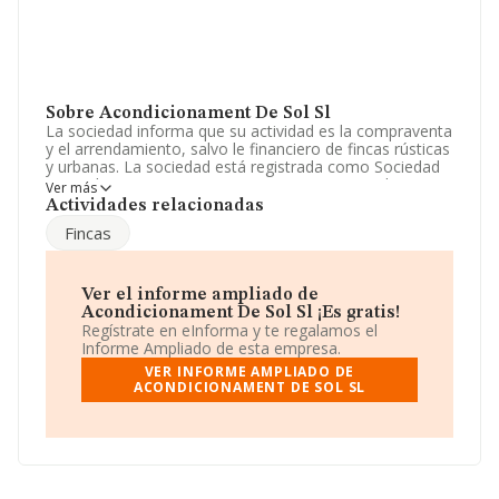
Sobre Acondicionament De Sol Sl
La sociedad informa que su actividad es la compraventa
y el arrendamiento, salvo le financiero de fincas rústicas
y urbanas. La sociedad está registrada como Sociedad
Limitada. Tiene CNAE: 6812 - '%cnae%'. No realiza
Ver más
actividad de importación y/o exportación.
Actividades relacionadas
Fincas
La sociedad
Acondicionament de Sol S.L
, CIF
B97083075, está situada en Calle Calvari núm. 21 1 1,
(46220), Picassent, en Valencia, Comunidad Valenciana.
Ver el informe ampliado de
En relación con el sector y disponiendo de los datos de
Acondicionament De Sol Sl ¡Es gratis!
hasta 231.218 empresas, a nivel nacional la facturación
Regístrate en eInforma y te regalamos el
asciende a 29.817 millones de euros y se estima que el
Informe Ampliado de esta empresa.
promedio de la facturación entre todas las empresas es
VER INFORME AMPLIADO DE
de 128 mil euros. Respecto a la información de la
ACONDICIONAMENT DE SOL SL
provincia (hablamos de Valencia), en la base de datos
INFORMA constan 11569 empresas, cuyas ventas en
2008 han alcanzado los 742 millones de euros. Por
último, con el fin de ampliar la información relativa al
ámbito de la empresa, los empleados de media son 1.
La antigüedad alcanza los 20 años desde la