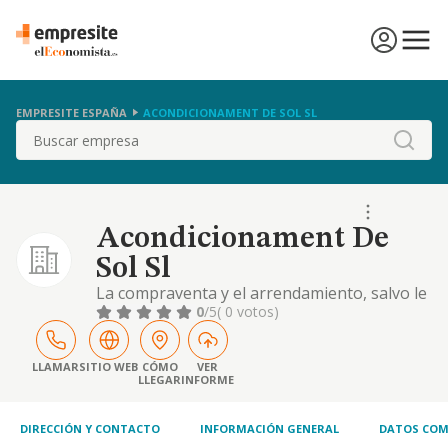
EMPRESITE ESPAÑA
ACONDICIONAMENT DE SOL SL
Buscar
Acondicionament De
Sol Sl
La compraventa y el arrendamiento, salvo le
financiero de fincas rusticas y urbanas.
0
/5
( 0 votos)
LLAMAR
SITIO WEB
CÓMO
VER
LLEGAR
INFORME
DIRECCIÓN Y CONTACTO
INFORMACIÓN GENERAL
DATOS COM