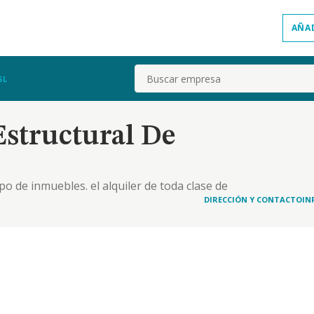
AÑA
Buscar
SL
structural De
po de inmuebles. el alquiler de toda clase de
ara la construcción
DIRECCIÓN Y CONTACTO
IN