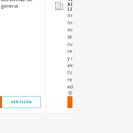
ES IGUAZ SL
VED CONSTRUCTION AND
RENOVATION SOCIEDAD
 general
LIMITADA.
Instalaciones eléctricas.
Instalación y reparación de
instalaciones de energía solar
térmica, fotovoltaica, eólica y
cualquier otro tipo de energí
renovable. Montaje de estruc
y cubiertas e instalaciones
eléctricas en general.
Construcción de edificios
residenciales. Construcción d
edificios.
ZARAGOZA
VER FICHA
VER INFORME
VER FIC