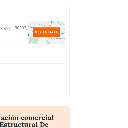
aragoza, 50003,
VER EN MAPA
mación comercial
Estructural De