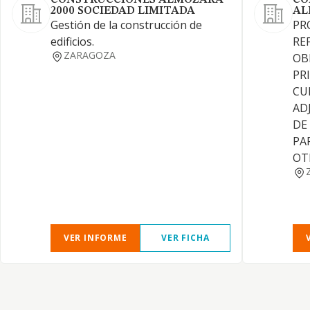
CONSTRUCCIONES ALMOZARA
CO
2000 SOCIEDAD LIMITADA
AL
Gestión de la construcción de
PR
edificios.
RE
ZARAGOZA
OB
PR
CU
AD
DE
PA
OT
VER INFORME
VER FICHA