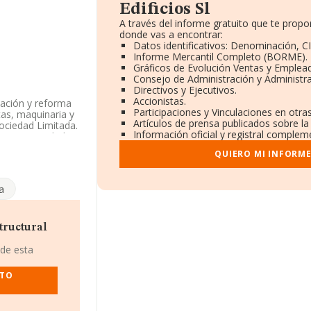
Edificios Sl
A través del informe gratuito que te pro
donde vas a encontrar:
Datos identificativos: Denominación, CI
Informe Mercantil Completo (BORME).
Gráficos de Evolución Ventas y Emplea
Consejo de Administración y Administr
Directivos y Ejecutivos.
Accionistas.
tación y reforma
Participaciones y Vinculaciones en otr
tas, maquinaria y
Artículos de prensa publicados sobre l
ociedad Limitada.
Información oficial y registral complem
iene actividad en
QUIERO MI INFORM
, NIF B99300238,
 (50003), en el
a
88.948 empresas, a
y se calcula un
tructural
ías. En relación
datos INFORMA
 de esta
Como información
d desde la
NTO