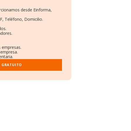
porcionamos desde Einforma,
F, Teléfono, Domicilio.
dos.
adores.
as empresas.
a empresa.
entaria.
E GRATUITO