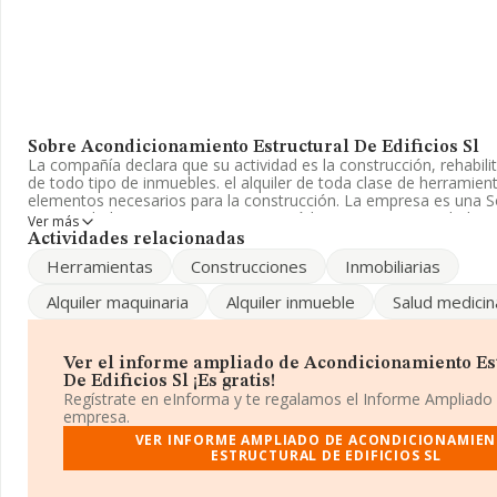
Sobre Acondicionamiento Estructural De Edificios Sl
La compañía declara que su actividad es la construcción, rehabili
de todo tipo de inmuebles. el alquiler de toda clase de herramien
elementos necesarios para la construcción. La empresa es una S
Su actividad CNAE es '%cnae%' con código 4101. La sociedad no t
Ver más
mercados exteriores.
Actividades relacionadas
Herramientas
Construcciones
Inmobiliarias
La compañía
Acondicionamiento Estructural de Edificios S.L
tiene domicilio fiscal en Calle Basilio Boggiero núm. 166 Piso 9 B,
Alquiler maquinaria
Alquiler inmueble
Salud medicin
municipio de Zaragoza, Aragón.
En relación con el sector y disponiendo de los datos de hasta 1
nivel nacional la facturación asciende a 36.783 millones de euros 
Ver el informe ampliado de Acondicionamiento Es
promedio de facturación de 194 mil euros entre todas las compañ
De Edificios Sl ¡Es gratis!
con la información de la provincia de Zaragoza, en la base de 
Regístrate en eInforma y te regalamos el Informe Ampliado
constan 2866 empresas, con ventas de 818 millones de euros. 
empresa.
adicional de interés, los empleados de media son 2. La antigüeda
VER INFORME AMPLIADO DE ACONDICIONAMIE
constitución es de 17 años.
ESTRUCTURAL DE EDIFICIOS SL