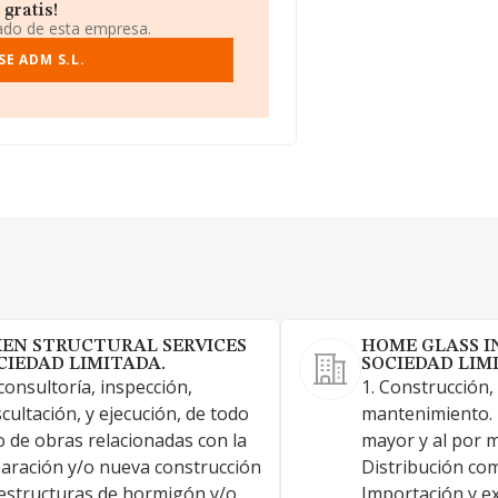
gratis!
iado de esta empresa.
E ADM S.L.
XEN STRUCTURAL SERVICES
HOME GLASS 
CIEDAD LIMITADA.
SOCIEDAD LIM
consultoría, inspección,
1. Construcción,
cultación, y ejecución, de todo
mantenimiento. 
o de obras relacionadas con la
mayor y al por 
aración y/o nueva construcción
Distribución com
estructuras de hormigón y/o
Importación y ex