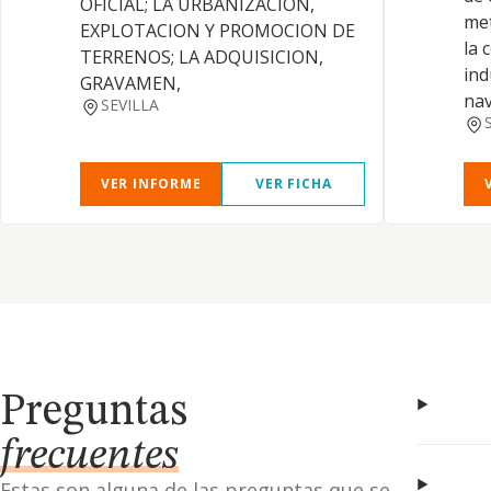
OFICIAL; LA URBANIZACION,
met
EXPLOTACION Y PROMOCION DE
la 
TERRENOS; LA ADQUISICION,
ind
GRAVAMEN,
nav
SEVILLA
VER INFORME
VER FICHA
Preguntas
frecuentes
Estas son alguna de las preguntas que se