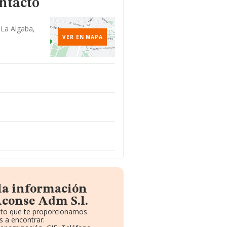
ntacto
 La Algaba,
VER EN MAPA
 la información
Aconse Adm S.l.
uito que te proporcionamos
 a encontrar: