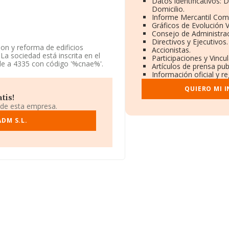
Datos identificativos: 
Domicilio.
Informe Mercantil Com
Gráficos de Evolución 
Consejo de Administrac
Directivos y Ejecutivos.
ion y reforma de edificios
Accionistas.
La sociedad está inscrita en el
Participaciones y Vinc
de a 4335 con código '%cnae%'.
Artículos de prensa pu
Información oficial y r
al B91076505, tiene su domicilio
QUIERO MI 
aba, provincia de Sevilla,
tis!
 de esta empresa.
0 compañías, la facturación en el
DM S.L.
entre todas las compañías es de
rovincia de Sevilla, en la base de
5 millones de euros. Con el fin
 alcanza los 20 años desde la