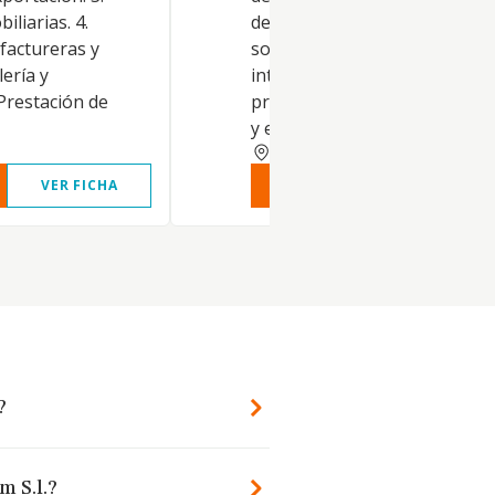
iliarias. 4.
de carácter profesional, la
factureras y
sociedad la ejercerá como me
lería y
intermediadora entre el
 Prestación de
profesional prestador del ser
y el..
SEVILLA
VER FICHA
VER INFORME
VER FIC
?
m S.l.?