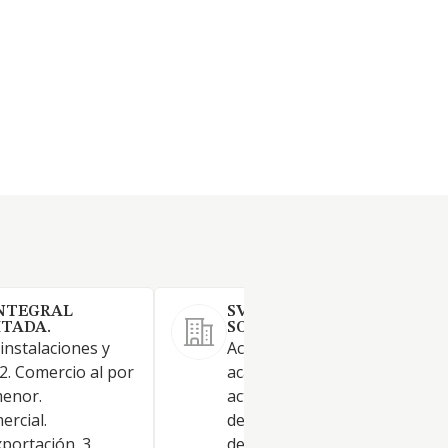
INTEGRAL
SVQ OBRAS Y REFORMAS
ITADA.
SOCIEDAD LIMITADA.
 instalaciones y
Actividad principal: 43.35 / Ot
2. Comercio al por
acabado de edificios. Otras
menor.
actividades: 41.01 / Construcc
ercial.
de edificios residenciales. Si 
portación. 3.
de las actividades elegidas fu