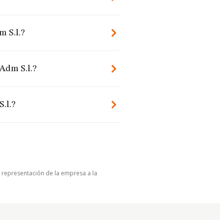
 S.l.?
Adm S.l.?
.l.?
u representación de la empresa a la