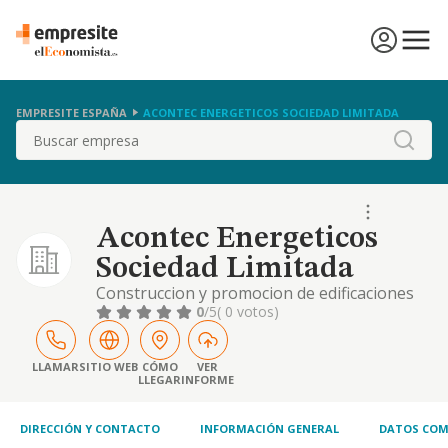
EMPRESITE ESPAÑA
ACONTEC ENERGETICOS SOCIEDAD LIMITADA
Buscar
Acontec Energeticos
Sociedad Limitada
Construccion y promocion de edificaciones
urbanas, rusticas e industriales asi como la
0
/5
( 0 votos)
instalacion completa y reparacion de
elementos de calefaccion, climatizacion,
electricidad, fontaneria, conducciones de
LLAMAR
SITIO WEB
CÓMO
VER
LLEGAR
INFORME
gas, gasoleo
DIRECCIÓN Y CONTACTO
INFORMACIÓN GENERAL
DATOS COM