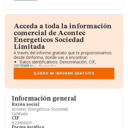
Acceda a toda la información
comercial de Acontec
Energeticos Sociedad
Limitada
A través del informe gratuito que te proporcionamos
desde Einforma, donde vas a encontrar:
Datos identificativos: Denominación, CIF,
Ver más
Teléfono, Domicilio.
Informe Mercantil Completo (BORME).
QUIERO MI INFORME GRATUITO
Gráficos de Evolución Ventas y Empleados.
Consejo de Administración y Administradores.
Directivos y Ejecutivos.
Accionistas.
Participaciones y Vinculaciones en otras empresas.
Información general
Artículos de prensa publicados sobre la empresa.
Información oficial y registral complementaria.
Razón social
Acontec Energeticos Sociedad
Limitada
CIF
B23456031
Forma jurídica