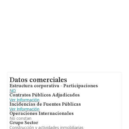
relación con la información de la provincia de Jaén, en la
base de datos INFORMA constan 1185 empresas, con
ventas de 51 millones de euros. Para aportar ulterior
información de interés en el ámbito sectorial, la media
de empleados de las empresas es de 1. La antigüedad
alcanza los 20 años desde la constitución.
Datos comerciales
Estructura corporativa - Participaciones
NO
Contratos Públicos Adjudicados
Ver Información
Incidencias de Fuentes Públicas
Ver Información
Operaciones Internacionales
No constan
Grupo Sector
Construcción y actividades inmobiliarias