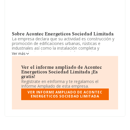
Sobre Acontec Energeticos Sociedad Limitada
La empresa declara que su actividad es construcción y
promoción de edificaciones urbanas, rústicas e
industriales así como la instalación completa y
reparación de elementos de calefaccion, climatizacion,
Ver más
electricidad, fontanería, conducciones de gas, gasoleo.
La empresa aparece inscrita en el Registro Mercantil
como Sociedad Limitada. La actividad de referencia
Ver el informe ampliado de Acontec
CNAE corresponde a '%cnae%', cuyo Código es 6812.
Energeticos Sociedad Limitada ¡Es
La empresa no tiene actividad en mercados exteriores.
gratis!
Regístrate en eInforma y te regalamos el
La empresa
Acontec Energeticos Sociedad
Informe Ampliado de esta empresa.
Limitada
, NIF B23456031, se encuentra en Calle María
VER INFORME AMPLIADO DE ACONTEC
Bellido núm. 83, (23710), en el municipio de Bailen,
ENERGETICOS SOCIEDAD LIMITADA
provincia de Jaén, Andalucía.
Con los datos a disposición de INFORMA sobre 231.218
empresas pertenecientes al sector, en el ámbito
nacional la facturación alcanza la cifra de 29.817
millones de euros y la media de facturación de ventas
entre todas las compañías alcanza los 128 mil euros. En