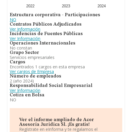
asesoramiento y gestioncontables, laborales o
tributarios de empresas y particulares. En cuanto a la
2022
2023
2024
posición en el ranking de la provincia de Barcelona, la
Estructura corporativa - Participaciones
empresa ha perdido posiciones frente al 2023.
NO
Contratos Públicos Adjudicados
Ver Información
Incidencias de Fuentes Públicas
Ver Información
Operaciones Internacionales
No constan
Grupo Sector
Servicios empresariales
Cargos
Encontrados 1 cargos en esta empresa
Ver cargos de Empresa
Número de empleados
2 (año 2024)
Responsabilidad Social Empresarial
Ver Información
Cotiza en Bolsa
NO
Ver el informe ampliado de Acor
Asesoria Juridica Sl. ¡Es gratis!
Regístrate en eInforma y te regalamos el