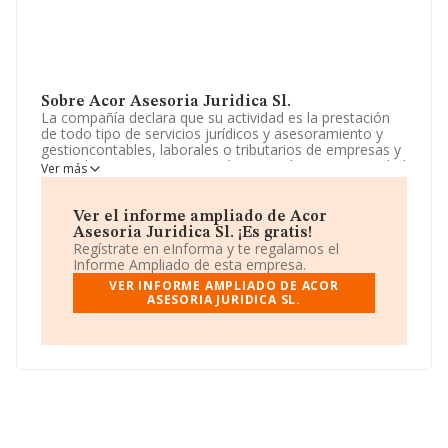
Sobre Acor Asesoria Juridica Sl.
La compañía declara que su actividad es la prestación
de todo tipo de servicios jurídicos y asesoramiento y
gestioncontables, laborales o tributarios de empresas y
particulares. La empresa está registrada como Sociedad
Ver más
Limitada. Tiene CNAE: 6910 - 'Actividades jurídicas'. No
realiza actividad de importación y/o exportación.
Ver el informe ampliado de Acor
No ha habido variación en cuanto al número de
Asesoria Juridica Sl. ¡Es gratis!
empleados con respecto al 2023 y según los datos a
Regístrate en eInforma y te regalamos el
disposición de INFORMA, ha tenido un número de
Informe Ampliado de esta empresa.
empleados por debajo de la media de sector.
VER INFORME AMPLIADO DE ACOR
ASESORIA JURIDICA SL.
Respecto a la posición de la empresa según los niveles
de facturación, en los distintos rankings, INFORMA
facilita la siguiente información: la empresa ha
retrocedido 106 puestos en el ranking sectorial,
pasando del 3.600 al 3.706. En el ranking del sector,
delante de la empresa están compañías como, por
ejemplo:
Hfc Legal S.L.P
y
Victrix Re S.L
; sin embargo,
por debajo de la compañía, están empresas como:
Maslaboral S.L
y
Abogados y Expertos Asociados