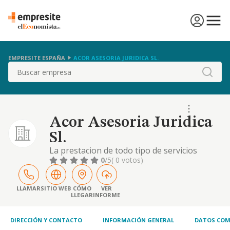
EMPRESITE ESPAÑA
ACOR ASESORIA JURIDICA SL.
Buscar
Acor Asesoria Juridica
Sl.
La prestacion de todo tipo de servicios
juridicos y asesoramiento y
0
/5
( 0 votos)
gestioncontables, laborales o tributarios de
empresas y particulares
LLAMAR
SITIO WEB
CÓMO
VER
LLEGAR
INFORME
DIRECCIÓN Y CONTACTO
INFORMACIÓN GENERAL
DATOS COM