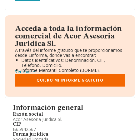
Acceda a toda la información
comercial de Acor Asesoria
Juridica Sl.
A través del informe gratuito que te proporcionamos
desde Einforma, donde vas a encontrar:
Datos identificativos: Denominación, CIF,
Teléfono, Domicilio.
Informe Mercantil Completo (BORME).
Ver más
Gráficos de Evolución Ventas y Empleados.
Consejo de Administración y Administradores.
QUIERO MI INFORME GRATUITO
Directivos y Ejecutivos.
Accionistas.
Participaciones y Vinculaciones en otras empresas.
Artículos de prensa publicados sobre la empresa.
Información oficial y registral complementaria.
Información general
Razón social
Acor Asesoria Juridica Sl.
CIF
B65942567
Forma jurídica
Sociedad limitada