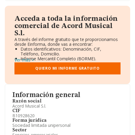
Acceda a toda la información
comercial de Acord Musical
S.l.
A través del informe gratuito que te proporcionamos
desde Einforma, donde vas a encontrar:
Datos identificativos: Denominación, CIF,
Teléfono, Domicilio.
Informe Mercantil Completo (BORME).
Ver más
Gráficos de Evolución Ventas y Empleados.
Consejo de Administración y Administradores.
QUIERO MI INFORME GRATUITO
Directivos y Ejecutivos.
Accionistas.
Participaciones y Vinculaciones en otras empresas.
Artículos de prensa publicados sobre la empresa.
Información oficial y registral complementaria.
Información general
Razón social
Acord Musical S.l.
CIF
B10928620
Forma jurídica
Sociedad limitada unipersonal
Sector
Servicios empresariales