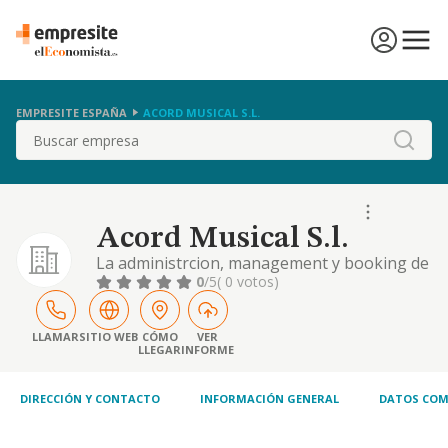
EMPRESITE ESPAÑA
ACORD MUSICAL S.L.
Buscar
Acord Musical S.l.
La administrcion, management y booking de
artistas, la produccion de eventos y
0
/5
( 0 votos)
asesoramiento cultural
LLAMAR
SITIO WEB
CÓMO
VER
LLEGAR
INFORME
DIRECCIÓN Y CONTACTO
INFORMACIÓN GENERAL
DATOS COM