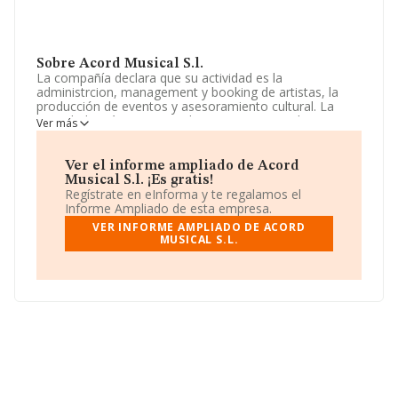
Sobre Acord Musical S.l.
La compañía declara que su actividad es la
administrcion, management y booking de artistas, la
producción de eventos y asesoramiento cultural. La
sociedad está inscrita en el Registro Mercantil como
Ver más
Sociedad Limitada. Su actividad CNAE es '%cnae%' con
código 7499. La empresa no tiene actividad en
mercados exteriores.
Ver el informe ampliado de Acord
Musical S.l. ¡Es gratis!
La empresa
Acord Musical S.L
, B10928620, está
Regístrate en eInforma y te regalamos el
situada en Plaza Pla Dels Albers núm. 16 17, Piso 3 B,
Informe Ampliado de esta empresa.
(08560), Manlleu, provincia de Barcelona, Cataluña.
VER INFORME AMPLIADO DE ACORD
MUSICAL S.L.
Con los datos a disposición de INFORMA sobre 26.323
empresas pertenecientes al sector, la facturación en el
ámbito nacional alcanza los 11.946 millones de euros y
el promedio de la facturación de ventas entre todas las
compañías asciende a los 453 mil euros. Con el fin de
ampliar la información relativa a las compañías, la
media de empleados de las empresas es de 4; la
antigüedad desde la constitución es de 18 años.