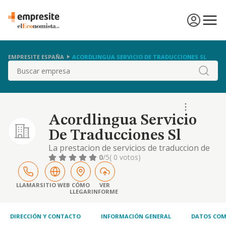
EMPRESITE ESPAÑA
ACORDLINGUA SERVICIO DE TRADUCCIONES SL
Buscar
Acordlingua Servicio
De Traducciones Sl
La prestacion de servicios de traduccion de
distintos idiomas, redaccion de informes
0
/5
( 0 votos)
relacionados con dicha actividad,
traducciones juradas, prestacion de servicios
de traduccion simultanea a entidad publicas
LLAMAR
SITIO WEB
CÓMO
VER
LLEGAR
INFORME
y privadas
DIRECCIÓN Y CONTACTO
INFORMACIÓN GENERAL
DATOS COM