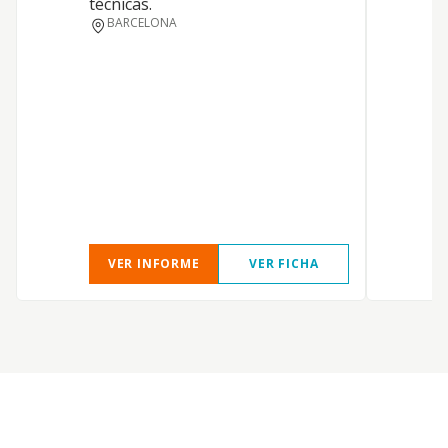
técnicas.
BARCELONA
S
VER INFORME
VER FICHA