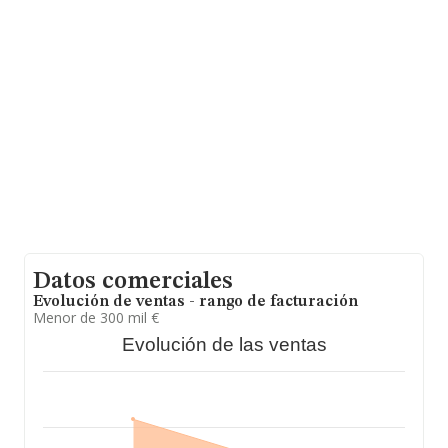
Barcelona, Cataluña.
En relación con el sector y disponiendo de los datos de
hasta 2.137 empresas, la facturación en el ámbito
nacional alcanza los 391 millones de euros y en 2009 la
media de facturación de ventas entre todas las
compañías alcanza los 183 mil euros. Por último, con el
fin de ampliar la información relativa al ámbito de la
empresa, la antigüedad alcanza los 17 años desde la
constitución. La media de empleados es de 3.
Datos comerciales
Evolución de ventas - rango de facturación
Menor de 300 mil €
Evolución de las ventas