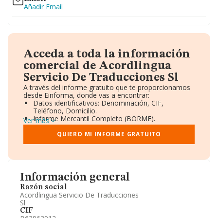
Añadir Email
Acceda a toda la información
comercial de Acordlingua
Servicio De Traducciones Sl
A través del informe gratuito que te proporcionamos
desde Einforma, donde vas a encontrar:
Datos identificativos: Denominación, CIF,
Teléfono, Domicilio.
Informe Mercantil Completo (BORME).
Ver más
Gráficos de Evolución Ventas y Empleados.
Consejo de Administración y Administradores.
QUIERO MI INFORME GRATUITO
Directivos y Ejecutivos.
Accionistas.
Participaciones y Vinculaciones en otras empresas.
Artículos de prensa publicados sobre la empresa.
Información oficial y registral complementaria.
Información general
Razón social
Acordlingua Servicio De Traducciones
Sl
CIF