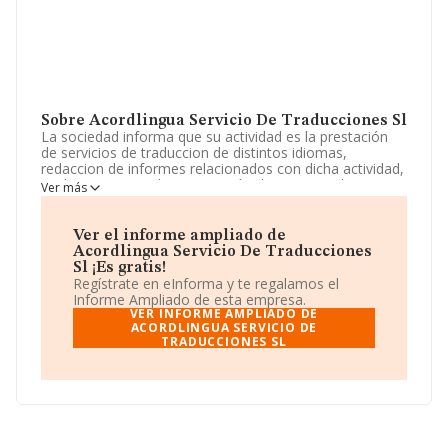
Sobre Acordlingua Servicio De Traducciones Sl
La sociedad informa que su actividad es la prestación
de servicios de traduccion de distintos idiomas,
redaccion de informes relacionados con dicha actividad,
traducciones juradas, prestación de servicios de
Ver más
traduccion simultanea a entidad públicas y privadas. La
sociedad está registrada como Sociedad Limitada. La
actividad de referencia CNAE corresponde a 'Actividades
Ver el informe ampliado de
de traducción e interpretación', cuyo Código es 7430. La
Acordlingua Servicio De Traducciones
empresa no tiene actividad en mercados exteriores.
Sl ¡Es gratis!
Regístrate en eInforma y te regalamos el
En el último año el número de empleados ha
Informe Ampliado de esta empresa.
permanecido igual y teniendo en cuenta la información
VER INFORME AMPLIADO DE
disponible en INFORMA, ha dispuesto de un número de
ACORDLINGUA SERVICIO DE
TRADUCCIONES SL
empleados por debajo de la media de sector.
Su teléfono es 937957990.
La compañía
Acordlingua Servicio de Traducciones
S.L
, NIF B63963912, está situada en Calle Riera Bisbe
Pol núm. 54 Loc 6. Piso 1, (08350), Arenys De Mar, en