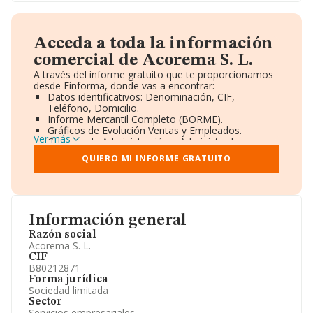
Acceda a toda la información
comercial de Acorema S. L.
A través del informe gratuito que te proporcionamos
desde Einforma, donde vas a encontrar:
Datos identificativos: Denominación, CIF,
Teléfono, Domicilio.
Informe Mercantil Completo (BORME).
Gráficos de Evolución Ventas y Empleados.
Ver más
Consejo de Administración y Administradores.
Directivos y Ejecutivos.
QUIERO MI INFORME GRATUITO
Accionistas.
Participaciones y Vinculaciones en otras empresas.
Artículos de prensa publicados sobre la empresa.
Información oficial y registral complementaria.
Información general
Razón social
Acorema S. L.
CIF
B80212871
Forma jurídica
Sociedad limitada
Sector
Servicios empresariales