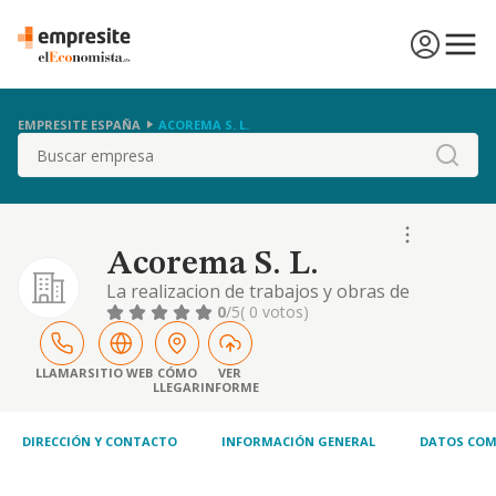
EMPRESITE ESPAÑA
ACOREMA S. L.
Buscar
Acorema S. L.
La realizacion de trabajos y obras de
reforma y acondicionamiento, de locales y
0
/5
( 0 votos)
viviendas.
LLAMAR
SITIO WEB
CÓMO
VER
LLEGAR
INFORME
DIRECCIÓN Y CONTACTO
INFORMACIÓN GENERAL
DATOS COM