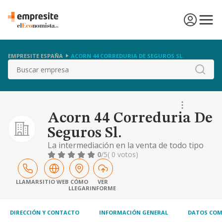
EMPRESITE ESPAÑA
ACORN 44 CORREDURIA DE SEGUROS SL.
Buscar
Acorn 44 Correduria De
Seguros Sl.
La intermediación en la venta de todo tipo
de seguos, como correduría de seguros con
0
/5
( 0 votos)
sometimiento a la ley 26/2006 de 17 de julio
y demás normativas específicas de mediación
en seguros privados
LLAMAR
SITIO WEB
CÓMO
VER
LLEGAR
INFORME
DIRECCIÓN Y CONTACTO
INFORMACIÓN GENERAL
DATOS COM