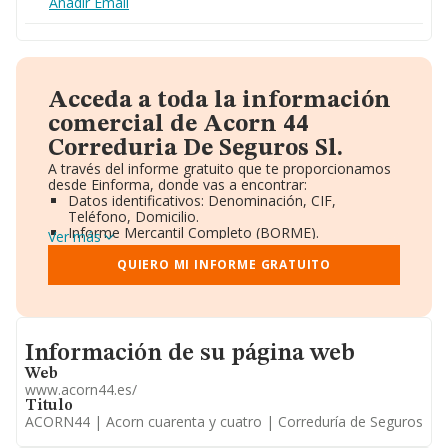
Añadir Email
Acceda a toda la información
comercial de Acorn 44
Correduria De Seguros Sl.
A través del informe gratuito que te proporcionamos
desde Einforma, donde vas a encontrar:
Datos identificativos: Denominación, CIF,
Teléfono, Domicilio.
Informe Mercantil Completo (BORME).
Ver más
Gráficos de Evolución Ventas y Empleados.
Consejo de Administración y Administradores.
QUIERO MI INFORME GRATUITO
Directivos y Ejecutivos.
Accionistas.
Participaciones y Vinculaciones en otras empresas.
Artículos de prensa publicados sobre la empresa.
Informacion de su página web
Información oficial y registral complementaria.
Información de su página web
Web
www.acorn44.es/
Titulo
ACORN44 | Acorn cuarenta y cuatro | Correduría de Seguros