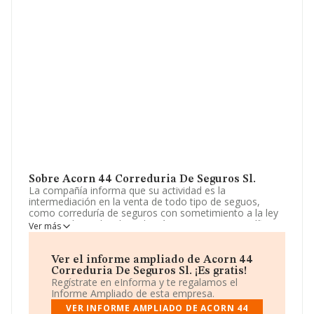
Sobre Acorn 44 Correduria De Seguros Sl.
La compañía informa que su actividad es la
intermediación en la venta de todo tipo de seguos,
como correduría de seguros con sometimiento a la ley
26/2006 de 17 de julio y demás normativas específicas
Ver más
de mediación en seguros privados. La empresa es una
Sociedad Limitada. La actividad de referencia CNAE
corresponde a 'Actividades de agentes y corredores de
Ver el informe ampliado de Acorn 44
seguros', cuyo Código es 6622. La empresa no tiene
Correduria De Seguros Sl. ¡Es gratis!
actividad en mercados exteriores.
Regístrate en eInforma y te regalamos el
Informe Ampliado de esta empresa.
Atendiendo a los datos disponibles en INFORMA, el
VER INFORME AMPLIADO DE ACORN 44
número de empleados de la compañía ha estado por