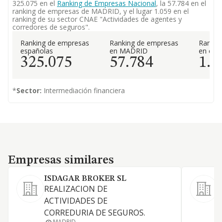
325.075 en el
Ranking de Empresas Nacional
, la 57.784 en el
ranking de empresas de MADRID, y el lugar 1.059 en el
ranking de su sector CNAE "Actividades de agentes y
corredores de seguros".
Ranking de empresas
Ranking de empresas
Rankin
españolas
en MADRID
en el 
325.075
57.784
1.0
*
Sector:
Intermediación financiera
Empresas similares
Empresas similares
ISDAGAR BROKER SL
REALIZACION DE
ACTIVIDADES DE
CORREDURIA DE SEGUROS.
L
MADRID