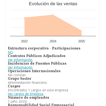
Evolución de las ventas
En base a la información de la que dispone INFORMA
sobre 17.910 compañías, la facturación en el ámbito
nacional alcanza los 5.696 millones de euros y la media
entre todas las compañías es de 318 mil euros de
ventas en 2024. En cuanto a la información relativa a la
provincia de Madrid, en la base de datos de INFORMA
aparecen 2933 empresas, con ventas en 2024 de hasta
3.356 millones de euros. Para aportar ulterior
información de interés en el ámbito sectorial, la media
de empleados es de 3; la media de antigüedad desde la
2022
2024
2025
constitución es de 18 años.
Estructura corporativa - Participaciones
NO
Contratos Públicos Adjudicados
Ver Información
Incidencias de Fuentes Públicas
Ver Información
Operaciones Internacionales
No constan
Grupo Sector
Intermediación financiera
Cargos
Encontrados 1 cargos en esta empresa
Ver cargos de Empresa
Número de empleados
1 (año 2025)
Responsabilidad Social Empresarial