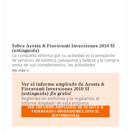
Sobre Acosta & Fioravanti Inversiones 2010 Sl
(extinguida)
La compañía informa que su actividad es la prestación
de servicios de estetica, peluqueria y belleza y la compra
venta de sus complementos. las actividades
inmobiliarias. La empresa es una Sociedad Limitada.
Ver más
Clasifica su actividad CNAE como '%cnae%', código
9621. La empresa no tiene actividad en mercados
exteriores.
Ver el informe ampliado de Acosta &
Fioravanti Inversiones 2010 Sl
La sociedad española
Acosta & Fioravanti
(extinguida) ¡Es gratis!
Inversiones 2010 S.L (extinguida)
, CIF B65362709,
Regístrate en eInforma y te regalamos el
está situada en Calle Natzaret núm. 44 Piso 3. Pta 3,
Informe Ampliado de esta empresa.
(08035), en el municipio de Barcelona, Cataluña.
VER INFORME AMPLIADO DE ACOSTA &
FIORAVANTI INVERSIONES 2010 SL
(EXTINGUIDA)
Con los datos a disposición de INFORMA sobre 27.497
empresas pertenecientes al sector, en el ámbito
nacional la facturación alcanza la cifra de 868 millones
de euros y el promedio de la facturación de ventas