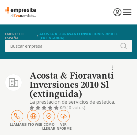
EMPRESITE
ACOSTA & FIORAVANTI INVERSIONES 2010 SL
ESPAÑA
(EXTINGUIDA)
Buscar
Acosta & Fioravanti
Inversiones 2010 Sl
(extinguida)
La prestacion de servicios de estetica,
peluqueria y belleza y la compra venta de
0
/5
( 0 votos)
sus complementos. las actividades
inmobiliarias
LLAMAR
SITIO WEB
CÓMO
VER
LLEGAR
INFORME