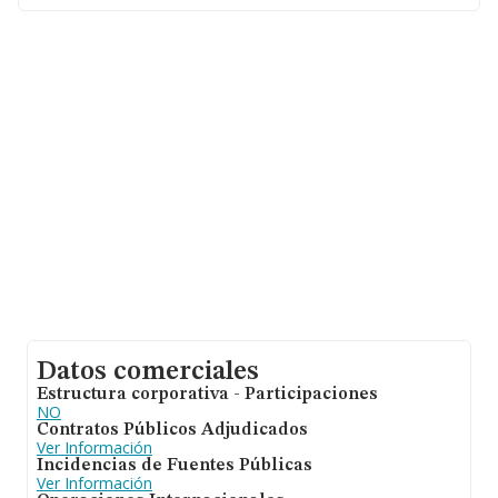
entre todas las compañías asciende a los 31 mil euros.
Para aportar ulterior información de interés en el
ámbito sectorial, la media de empleados de las
empresas es de 1; la antigüedad desde la constitución
es de 14 años.
Datos comerciales
Estructura corporativa - Participaciones
NO
Contratos Públicos Adjudicados
Ver Información
Incidencias de Fuentes Públicas
Ver Información