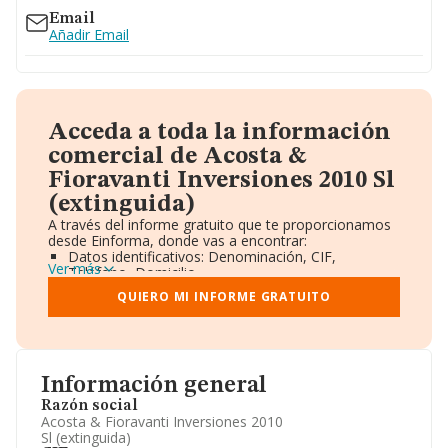
Email
Añadir Email
Acceda a toda la información
comercial de Acosta &
Fioravanti Inversiones 2010 Sl
(extinguida)
A través del informe gratuito que te proporcionamos
desde Einforma, donde vas a encontrar:
Datos identificativos: Denominación, CIF,
Ver más
Teléfono, Domicilio.
Informe Mercantil Completo (BORME).
QUIERO MI INFORME GRATUITO
Gráficos de Evolución Ventas y Empleados.
Consejo de Administración y Administradores.
Directivos y Ejecutivos.
Accionistas.
Participaciones y Vinculaciones en otras empresas.
Información general
Artículos de prensa publicados sobre la empresa.
Información oficial y registral complementaria.
Razón social
Acosta & Fioravanti Inversiones 2010
Sl (extinguida)