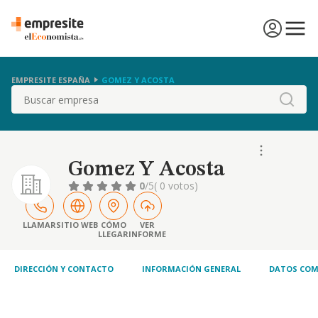
EMPRESITE ESPAÑA
GOMEZ Y ACOSTA
Buscar
Gomez Y Acosta
0
/5
( 0 votos)
LLAMAR
SITIO WEB
CÓMO
VER
LLEGAR
INFORME
DIRECCIÓN Y CONTACTO
INFORMACIÓN GENERAL
DATOS COM