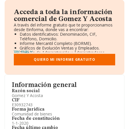
Acceda a toda la información
comercial de Gomez Y Acosta
A través del informe gratuito que te proporcionamos
desde Einforma, donde vas a encontrar:
Datos identificativos: Denominación, CIF,
Teléfono, Domicilio.
Informe Mercantil Completo (BORME).
Gráficos de Evolución Ventas y Empleados.
Ver más
Consejo de Administración y Administradores.
Directivos y Ejecutivos.
QUIERO MI INFORME GRATUITO
Accionistas.
Participaciones y Vinculaciones en otras empresas.
Artículos de prensa publicados sobre la empresa.
Información oficial y registral complementaria.
Información general
Razón social
Gomez Y Acosta
CIF
E30932743
Forma jurídica
Comunidad de bienes
Fecha de constitución
1-1-2020
Fecha último cambio