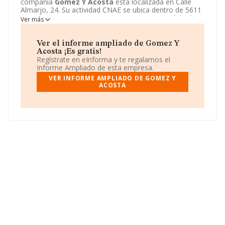
compañía
Gomez Y Acosta
está localizada en Calle
Almarjo, 24. Su actividad CNAE se ubica dentro de 5611
- Restaurantes.
Gomez Y Acosta
tiene un modelo de
Ver más
sociedad Comunidad de bienes.
Ver el informe ampliado de Gomez Y
Acosta ¡Es gratis!
Regístrate en eInforma y te regalamos el
Informe Ampliado de esta empresa.
VER INFORME AMPLIADO DE GOMEZ Y
ACOSTA