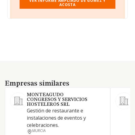
VER INFORME AMPLIADO DE GOMEZ Y
ACOSTA
Empresas similares
Empresas similares
MONTEAGUDO
CONGRESOS Y SERVICIOS
HOSTELEROS SRL
Gestión de restaurante e
R
instalaciones de eventos y
c
celebraciones.
g
MURCIA