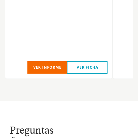
a
E
p
VER INFORME
VER FICHA
Preguntas