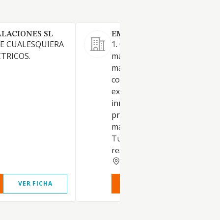
LACIONES SL
EMPORIOM BEDS SL.
E CUALESQUIERA
1. Construcción, instalaciones
TRICOS.
mantenimiento. 2. Comercio a
mayor yal por menor. Distrib
comercial, importación y
exportación. 3. Actividades
inmobiliaria. 4. Actividades
profesionales. 5. Industrias
manufactureras y textiles. 6.
Turismo, hostelería y
restauración. 7. Prestación de
MALAGA
VER FICHA
VER INFORME
VER FIC