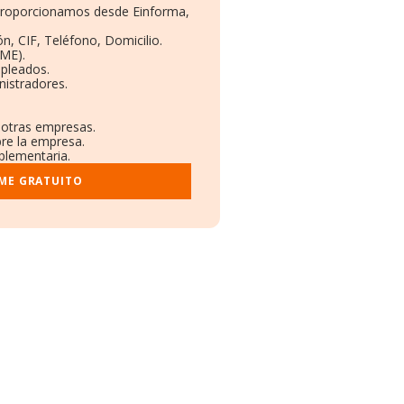
e proporcionamos desde Einforma,
n, CIF, Teléfono, Domicilio.
ME).
mpleados.
nistradores.
n otras empresas.
bre la empresa.
mplementaria.
RME GRATUITO