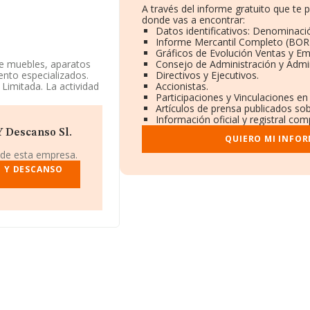
A través del informe gratuito que t
donde vas a encontrar:
Datos identificativos: Denominació
Informe Mercantil Completo (BOR
Gráficos de Evolución Ventas y E
de muebles, aparatos
Consejo de Administración y Admi
ento especializados.
Directivos y Ejecutivos.
Limitada. La actividad
Accionistas.
55. La empresa no
Participaciones y Vinculaciones e
Artículos de prensa publicados so
Información oficial y registral co
bles en INFORMA, ese
Y Descanso Sl.
QUIERO MI INFO
 de esta empresa.
 subido de 1.567
 Y DESCANSO
ranking de sectores las
emier Sociedad
 las empresas que
orismo Sociedad
al, incrementando su
antan en el ranking:
alaciones y
uentran empresas como:
presa ha destacado
del ranking provincial.
sta.es
.