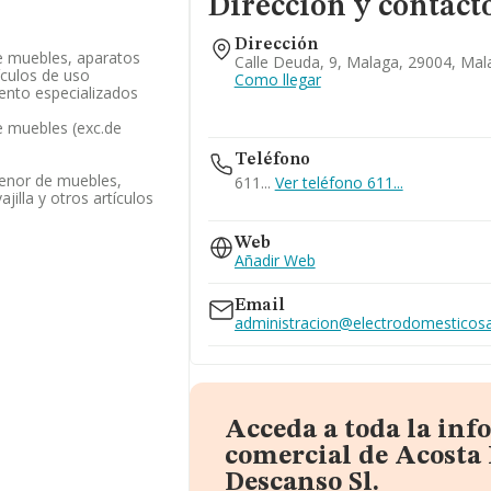
Dirección y contact
Dirección
e muebles, aparatos
Calle Deuda, 9, Malaga, 29004, Mal
ículos de uso
Como llegar
ento especializados
 muebles (exc.de
Teléfono
enor de muebles,
611...
Ver teléfono 611...
jilla y otros artículos
689...
Web
Ver teléfono 689...
Añadir Web
Email
administracion@electrodomesticosa
Acceda a toda la in
comercial de Acosta
Descanso Sl.