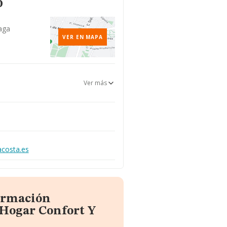
o
aga
VER EN MAPA
Ver más
costa.es
formación
 Hogar Confort Y