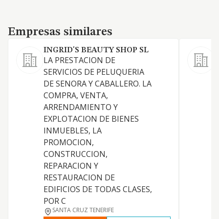
Empresas similares
Empresas similares
INGRID'S BEAUTY SHOP SL
LA PRESTACION DE
A
SERVICIOS DE PELUQUERIA
9
DE SENORA Y CABALLERO. LA
d
COMPRA, VENTA,
d
ARRENDAMIENTO Y
c
EXPLOTACION DE BIENES
l
INMUEBLES, LA
d
PROMOCION,
m
CONSTRUCCION,
p
REPARACION Y
c
RESTAURACION DE
t
EDIFICIOS DE TODAS CLASES,
POR C
SANTA CRUZ TENERIFE