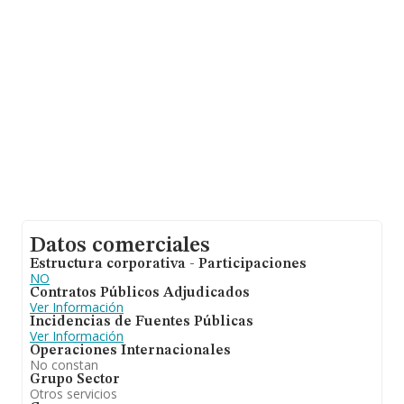
media entre todas las compañías es de 31 mil euros de
ventas. Teniendo en cuenta la información sobre Santa
Cruz De Tenerife, en la base de datos de INFORMA
aparecen 538 empresas, con ventas de 22 millones de
euros. Con el fin de ampliar la información relativa a las
compañías, la media de empleados es de 1. La media
de antigüedad desde la constitución es de 14 años.
Datos comerciales
Estructura corporativa - Participaciones
NO
Contratos Públicos Adjudicados
Ver Información
Incidencias de Fuentes Públicas
Ver Información
Operaciones Internacionales
No constan
Grupo Sector
Otros servicios