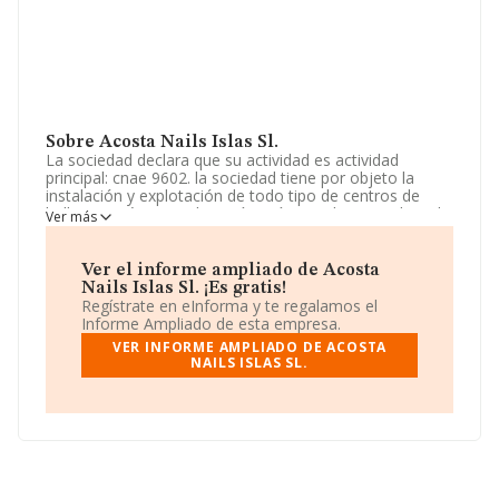
Sobre Acosta Nails Islas Sl.
La sociedad declara que su actividad es actividad
principal: cnae 9602. la sociedad tiene por objeto la
instalación y explotación de todo tipo de centros de
belleza, estética y peluquería, así como la venta de todo
Ver más
tipo de productos relacionados con lo expresado. otras
actividades: la instalación y explotación de todo tipo de
gimnasios y. La empresa es una Sociedad Limitada. Su
Ver el informe ampliado de Acosta
CNAE corresponde a 9621 con código '%cnae%'. No
Nails Islas Sl. ¡Es gratis!
realiza actividad de importación y/o exportación.
Regístrate en eInforma y te regalamos el
Informe Ampliado de esta empresa.
Puedes visitar su sitio web:
www.acostanails.com
.
VER INFORME AMPLIADO DE ACOSTA
NAILS ISLAS SL.
La empresa española
Acosta Nails Islas S.L
, con NIF
B13998232, está situada en Plaza José Arozena
Paredes núm. 1 1 29 Ct Comer, (38002), Santa Cruz De
Tenerife, Islas Canarias.
Con los datos a disposición de INFORMA sobre 27.497
empresas pertenecientes al sector, la facturación en el
ámbito nacional alcanza los 868 millones de euros y la