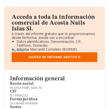
Acceda a toda la información
comercial de Acosta Nails
Islas Sl.
A través del informe gratuito que te proporcionamos
desde Einforma, donde vas a encontrar:
Datos identificativos: Denominación, CIF,
Teléfono, Domicilio.
Informe Mercantil Completo (BORME).
Ver más
Gráficos de Evolución Ventas y Empleados.
Consejo de Administración y Administradores.
QUIERO MI INFORME GRATUITO
Directivos y Ejecutivos.
Accionistas.
Participaciones y Vinculaciones en otras empresas.
Artículos de prensa publicados sobre la empresa.
Información oficial y registral complementaria.
Información general
Razón social
Acosta Nails Islas Sl.
CIF
B13998232
Forma jurídica
Sociedad limitada
Sector