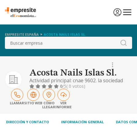
EMPRESITE ESPAÑA
ACOSTA NAILS ISLAS SL.
Buscar
Acosta Nails Islas Sl.
Actividad principal: cnae 9602. la sociedad
tiene por objeto la instalación y explotación
0
/5
( 0 votos)
de todo tipo de centros de belleza, estética y
peluquería, así como la venta de todo tipo de
productos relacionados con lo expresado.
LLAMAR
SITIO WEB
CÓMO
VER
LLEGAR
INFORME
otras actividades: la instalación y explotación
de todo tipo de gimnasios y
DIRECCIÓN Y CONTACTO
INFORMACIÓN GENERAL
DATOS COM