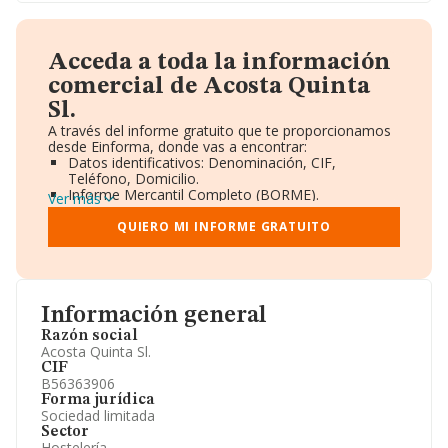
Acceda a toda la información
comercial de Acosta Quinta
Sl.
A través del informe gratuito que te proporcionamos
desde Einforma, donde vas a encontrar:
Datos identificativos: Denominación, CIF,
Teléfono, Domicilio.
Informe Mercantil Completo (BORME).
Ver más
Gráficos de Evolución Ventas y Empleados.
Consejo de Administración y Administradores.
QUIERO MI INFORME GRATUITO
Directivos y Ejecutivos.
Accionistas.
Participaciones y Vinculaciones en otras empresas.
Artículos de prensa publicados sobre la empresa.
Información oficial y registral complementaria.
Información general
Razón social
Acosta Quinta Sl.
CIF
B56363906
Forma jurídica
Sociedad limitada
Sector
Hostelería