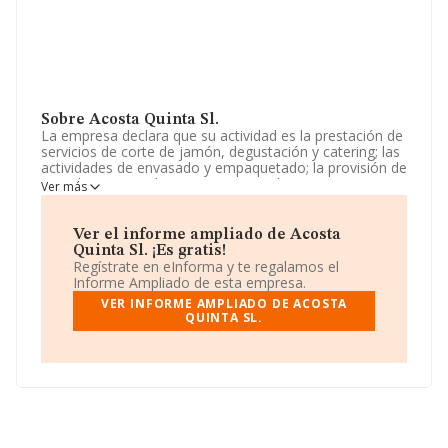
Sobre Acosta Quinta Sl.
La empresa declara que su actividad es la prestación de
servicios de corte de jamón, degustación y catering; las
actividades de envasado y empaquetado; la provisión de
comidas preparadas para eventos y la enseñanza,
Ver más
aprendizaje, promoción y fomento de actividades
relativas o vinculadas al corte de jamón. La sociedad
está registrada como Sociedad Limitada. La actividad de
Ver el informe ampliado de Acosta
referencia CNAE corresponde a 'Provisión de comidas
Quinta Sl. ¡Es gratis!
preparadas para eventos', cuyo Código es 5621. La
Regístrate en eInforma y te regalamos el
compañía no tiene actividad en mercados exteriores.
Informe Ampliado de esta empresa.
VER INFORME AMPLIADO DE ACOSTA
Su email es
administración@raquelacosta.es
.
QUINTA SL.
La compañía
Acosta Quinta S.L
, NIF B56363906, tiene
domicilio fiscal en Calle Flora Tristan núm. 5 Piso 8 B,
(28021), Madrid, Madrid.
En relación con el sector y disponiendo de los datos de
hasta 3.733 empresas, a nivel nacional la facturación
asciende a 1.332 millones de euros y se estima que el