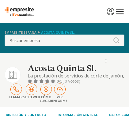
EMPRESITE ESPAÑA
ACOSTA QUINTA SL.
Buscar
Acosta Quinta Sl.
La prestación de servicios de corte de jamón,
degustación y catering; las actividades de
0
/5
( 0 votos)
envasado y empaquetado; la provisión de
comidas preparadas para eventos y la
enseñanza, aprendizaje, promoción y
LLAMAR
SITIO WEB
CÓMO
VER
LLEGAR
INFORME
fomento de actividades relativas o
vinculadas al corte de jamón
DIRECCIÓN Y CONTACTO
INFORMACIÓN GENERAL
DATOS COM