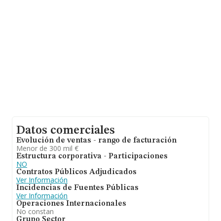
promedio de la facturación entre todas las empresas es
de 356 mil euros. Respecto a la información de la
provincia (hablamos de Madrid), en la base de datos
INFORMA constan 837 empresas, cuyas ventas en 2023
han alcanzado los 390 millones de euros. Por último,
con el fin de ampliar la información relativa al ámbito de
la empresa, la media de empleados de las empresas es
de 6. La antigüedad desde la constitución es de 9 años.
Datos comerciales
Evolución de ventas - rango de facturación
Menor de 300 mil €
Estructura corporativa - Participaciones
NO
Contratos Públicos Adjudicados
Ver Información
Incidencias de Fuentes Públicas
Ver Información
Operaciones Internacionales
No constan
Grupo Sector