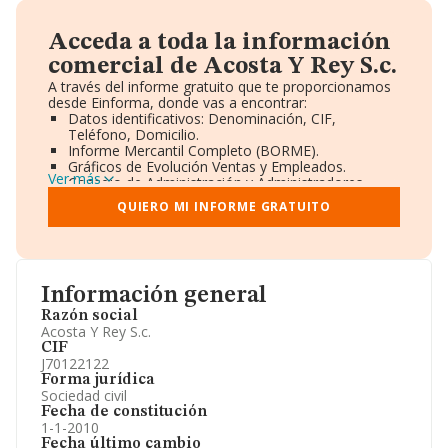
Acceda a toda la información
comercial de Acosta Y Rey S.c.
A través del informe gratuito que te proporcionamos
desde Einforma, donde vas a encontrar:
Datos identificativos: Denominación, CIF,
Teléfono, Domicilio.
Informe Mercantil Completo (BORME).
Gráficos de Evolución Ventas y Empleados.
Ver más
Consejo de Administración y Administradores.
Directivos y Ejecutivos.
QUIERO MI INFORME GRATUITO
Accionistas.
Participaciones y Vinculaciones en otras empresas.
Artículos de prensa publicados sobre la empresa.
Información oficial y registral complementaria.
Información general
Razón social
Acosta Y Rey S.c.
CIF
J70122122
Forma jurídica
Sociedad civil
Fecha de constitución
1-1-2010
Fecha último cambio