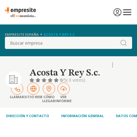
EMPRESITE ESPAÑA
ACOSTA Y REY S.C.
Buscar
Acosta Y Rey S.c.
0
/5
( 0 votos)
LLAMAR
SITIO WEB
CÓMO
VER
LLEGAR
INFORME
DIRECCIÓN Y CONTACTO
INFORMACIÓN GENERAL
DATOS COM