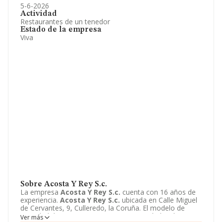
5-6-2026
Actividad
Restaurantes de un tenedor
Estado de la empresa
Viva
Sobre Acosta Y Rey S.c.
La empresa
Acosta Y Rey S.c.
cuenta con 16 años de
experiencia.
Acosta Y Rey S.c.
ubicada en Calle Miguel
de Cervantes, 9, Culleredo, la Coruña. El modelo de
sociedad de
Acosta Y Rey S.c.
es Sociedad civil.
Ver más