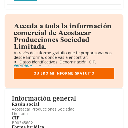
Acceda a toda la información
comercial de Acostacar
Producciones Sociedad
Limitada.
A través del informe gratuito que te proporcionamos
desde Einforma, donde vas a encontrar:
Datos identificativos: Denominación, CIF,
Ver más
Teléfono, Domicilio.
Informe Mercantil Completo (BORME).
QUIERO MI INFORME GRATUITO
Gráficos de Evolución Ventas y Empleados.
Consejo de Administración y Administradores.
Directivos y Ejecutivos.
Accionistas.
Participaciones y Vinculaciones en otras empresas.
Información general
Artículos de prensa publicados sobre la empresa.
Información oficial y registral complementaria.
Razón social
Acostacar Producciones Sociedad
Limitada.
CIF
B90345802
Forma jurídica