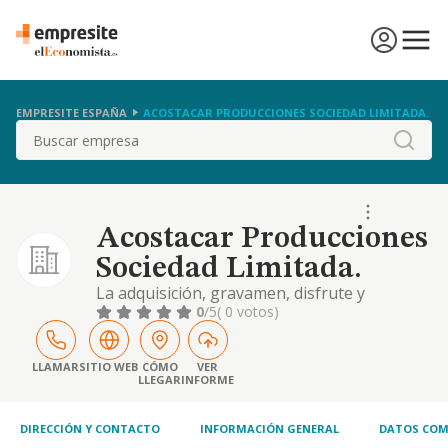
EMPRESITE ESPAÑA
ACOSTACAR PRODUCCIONES SOCIEDAD LIMITADA.
Buscar
Acostacar Producciones
Sociedad Limitada.
La adquisición, gravamen, disfrute y
enajenación por cualquiera de las
0
/5
( 0 votos)
modalidades admitidas en derecho, de toda
clase de inmuebles; y la explotación de los
mismos en régimen de arriendo
LLAMAR
SITIO WEB
CÓMO
VER
LLEGAR
INFORME
DIRECCIÓN Y CONTACTO
INFORMACIÓN GENERAL
DATOS COM