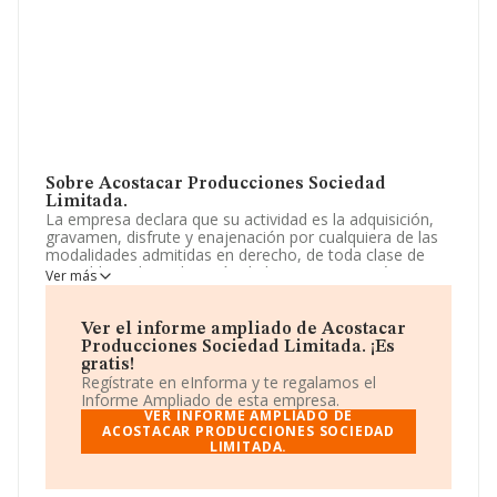
Sobre Acostacar Producciones Sociedad
Limitada.
La empresa declara que su actividad es la adquisición,
gravamen, disfrute y enajenación por cualquiera de las
modalidades admitidas en derecho, de toda clase de
inmuebles; y la explotación de los mismos en régimen
Ver más
de arriendo. La sociedad está inscrita en el Registro
Mercantil como Sociedad Limitada. Tiene CNAE: 6811 -
'%cnae%'. La sociedad no tiene actividad en mercados
Ver el informe ampliado de Acostacar
exteriores.
Producciones Sociedad Limitada. ¡Es
gratis!
La compañía
Acostacar Producciones Sociedad
Regístrate en eInforma y te regalamos el
Limitada
, con número de identificación fiscal
Informe Ampliado de esta empresa.
B90345802, se encuentra en Calle Lope De Vega núm.
VER INFORME AMPLIADO DE
79 Bj A, (41701), en el municipio de Dos Hermanas,
ACOSTACAR PRODUCCIONES SOCIEDAD
LIMITADA.
provincia de Sevilla, Andalucía.
En base a la información de la que dispone INFORMA