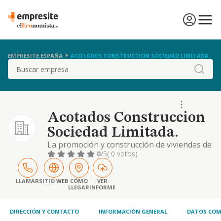
EMPRESITE ESPAÑA
ACOTADOS CONSTRUCCION SOCIEDAD LIMITADA.
Buscar
Acotados Construccion
Sociedad Limitada.
La promoción y construcción de viviendas de
cualquier clase, sin limitación, así como de
0
/5
( 0 votos)
locales de negocios. la reparación,
rehabilitación y conservación de
edificaciones y obras civiles, así como la
LLAMAR
SITIO WEB
CÓMO
VER
LLEGAR
INFORME
demolición de edificaciones propias y/ o por
encargo, tanto de entidades públicas como
privadas..
DIRECCIÓN Y CONTACTO
INFORMACIÓN GENERAL
DATOS COM