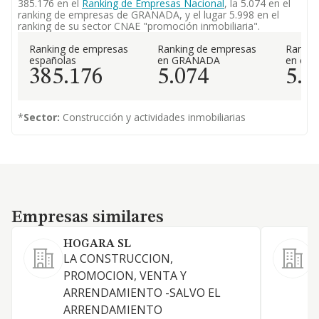
385.176 en el
Ranking de Empresas Nacional
, la 5.074 en el
ranking de empresas de GRANADA, y el lugar 5.998 en el
ranking de su sector CNAE "promoción inmobiliaria".
Ranking de empresas
Ranking de empresas
Rankin
españolas
en GRANADA
en el 
385.176
5.074
5.9
*
Sector:
Construcción y actividades inmobiliarias
Empresas similares
Empresas similares
HOGARA SL
LA CONSTRUCCION,
PROMOCION, VENTA Y
P
ARRENDAMIENTO -SALVO EL
ARRENDAMIENTO