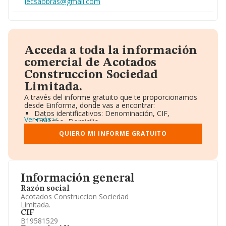
lecsaobras@gmail.com
Acceda a toda la información
comercial de Acotados
Construccion Sociedad
Limitada.
A través del informe gratuito que te proporcionamos
desde Einforma, donde vas a encontrar:
Datos identificativos: Denominación, CIF,
Ver más
Teléfono, Domicilio.
Informe Mercantil Completo (BORME).
QUIERO MI INFORME GRATUITO
Gráficos de Evolución Ventas y Empleados.
Consejo de Administración y Administradores.
Directivos y Ejecutivos.
Accionistas.
Participaciones y Vinculaciones en otras empresas.
Información general
Artículos de prensa publicados sobre la empresa.
Información oficial y registral complementaria.
Razón social
Acotados Construccion Sociedad
Limitada.
CIF
B19581529