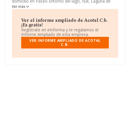
domicilio en Paseo Entorno del lago, null, Laguna de
Duero, Valladolid. Su principal actividad CNAE es 5630 -
Ver más
Servicios de bebidas. La empresa
Acotal C.b.
está
inscrita como Comunidad de bienes.
Ver el informe ampliado de Acotal C.b.
¡Es gratis!
Regístrate en eInforma y te regalamos el
Informe Ampliado de esta empresa.
VER INFORME AMPLIADO DE ACOTAL
C.B.