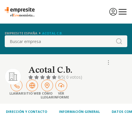
EMPRESITE ESPAÑA
ACOTAL C.B.
Buscar
Acotal C.b.
0
/5
( 0 votos)
LLAMAR
SITIO WEB
CÓMO
VER
LLEGAR
INFORME
DIRECCIÓN Y CONTACTO
INFORMACIÓN GENERAL
DATOS COM