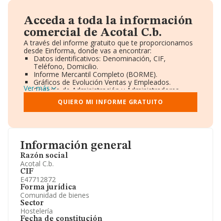
Acceda a toda la información
comercial de Acotal C.b.
A través del informe gratuito que te proporcionamos
desde Einforma, donde vas a encontrar:
Datos identificativos: Denominación, CIF,
Teléfono, Domicilio.
Informe Mercantil Completo (BORME).
Gráficos de Evolución Ventas y Empleados.
Ver más
Consejo de Administración y Administradores.
Directivos y Ejecutivos.
QUIERO MI INFORME GRATUITO
Accionistas.
Participaciones y Vinculaciones en otras empresas.
Artículos de prensa publicados sobre la empresa.
Información oficial y registral complementaria.
Información general
Razón social
Acotal C.b.
CIF
E47712872
Forma jurídica
Comunidad de bienes
Sector
Hostelería
Fecha de constitución