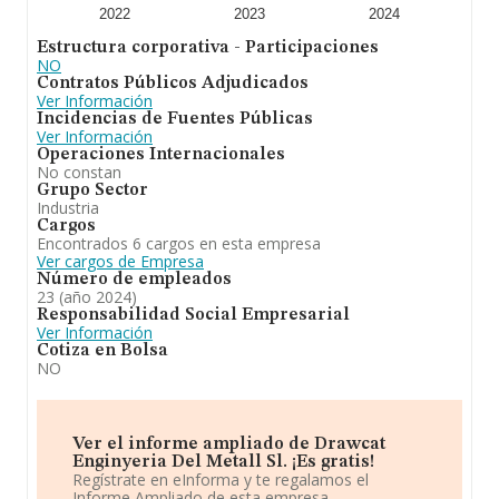
ingeniería y la fabricación deprototipos y piezas para
2022
2023
2024
uso industrial. En cuanto a la posición en el ranking de
Estructura corporativa - Participaciones
sectores, la empresa ha ganado posiciones. Se ha
NO
posicionado mejor en el ranking nacional (de todas las
Contratos Públicos Adjudicados
empresas presentes en el territorio) frente al 2023.
Ver Información
Incidencias de Fuentes Públicas
Ver Información
Operaciones Internacionales
No constan
Grupo Sector
Industria
Cargos
Encontrados 6 cargos en esta empresa
Ver cargos de Empresa
Número de empleados
23 (año 2024)
Responsabilidad Social Empresarial
Ver Información
Cotiza en Bolsa
NO
Ver el informe ampliado de Drawcat
Enginyeria Del Metall Sl. ¡Es gratis!
Regístrate en eInforma y te regalamos el
Informe Ampliado de esta empresa.