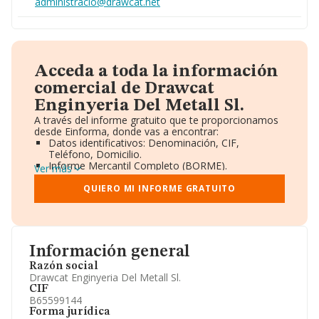
administracio@drawcat.net
Acceda a toda la información
comercial de Drawcat
Enginyeria Del Metall Sl.
A través del informe gratuito que te proporcionamos
desde Einforma, donde vas a encontrar:
Datos identificativos: Denominación, CIF,
Teléfono, Domicilio.
Informe Mercantil Completo (BORME).
Ver más
Gráficos de Evolución Ventas y Empleados.
Consejo de Administración y Administradores.
QUIERO MI INFORME GRATUITO
Directivos y Ejecutivos.
Accionistas.
Participaciones y Vinculaciones en otras empresas.
Artículos de prensa publicados sobre la empresa.
Información oficial y registral complementaria.
Información general
Razón social
Drawcat Enginyeria Del Metall Sl.
CIF
B65599144
Forma jurídica