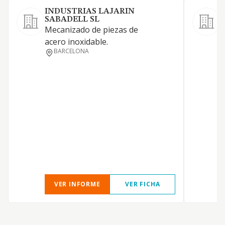
INDUSTRIAS LAJARIN
F
SABADELL SL
F
Mecanizado de piezas de
m
acero inoxidable.
c
BARCELONA
VER INFORME
VER FICHA