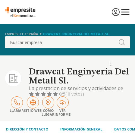
EMPRESITE ESPAÑA
DRAWCAT ENGINYERIA DEL METALL SL.
Buscar
Drawcat Enginyeria Del
Metall Sl.
La prestacion de servicios y actividades de
ingenieria y la fabricacion deprototipos y
0
/5
( 0 votos)
piezas para uso industrial.
LLAMAR
SITIO WEB
CÓMO
VER
LLEGAR
INFORME
DIRECCIÓN Y CONTACTO
INFORMACIÓN GENERAL
DATOS COM