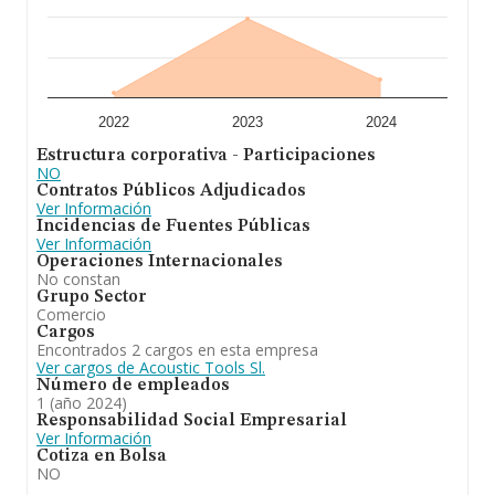
promedio de la facturación de ventas entre todas las
compañías asciende a los 1 millón de euros. Para
aportar ulterior información de interés en el ámbito
sectorial, los empleados de media son 4; la antigüedad
desde la constitución es de 20 años.
Para concluir, la actividad de
Acoustic Tools S.L
está
2022
2023
2024
enfocada en comercio al por mayor y al detalle de
Estructura corporativa - Participaciones
materiales de construcción, vidrio y artículos de
NO
construcción. fabricación, import, export, comercio y
Contratos Públicos Adjudicados
compraventa al mayor ya la detalle, transformacion,
Ver Información
montaje, construcción de materiales, etc. En el ranking
Incidencias de Fuentes Públicas
de su sector (%cnae%), la compañía ha perdido posición
Ver Información
respecto al 2023. Frente al 2023, en el ranking nacional,
Operaciones Internacionales
de todas las empresas en España, la empresa ha
No constan
retrocedido.
Grupo Sector
Comercio
Cargos
Encontrados 2 cargos en esta empresa
Ver cargos de Acoustic Tools Sl.
Número de empleados
1 (año 2024)
Responsabilidad Social Empresarial
Ver Información
Cotiza en Bolsa
NO