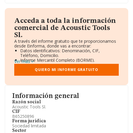
Acceda a toda la información
comercial de Acoustic Tools
Sl.
A través del informe gratuito que te proporcionamos
desde Einforma, donde vas a encontrar:
Datos identificativos: Denominación, CIF,
Teléfono, Domicilio.
Informe Mercantil Completo (BORME).
Ver más
Gráficos de Evolución Ventas y Empleados.
Consejo de Administración y Administradores.
QUIERO MI INFORME GRATUITO
Directivos y Ejecutivos.
Accionistas.
Participaciones y Vinculaciones en otras empresas.
Artículos de prensa publicados sobre la empresa.
Información oficial y registral complementaria.
Información general
Razón social
Acoustic Tools Sl.
CIF
B65250896
Forma jurídica
Sociedad limitada
Sector