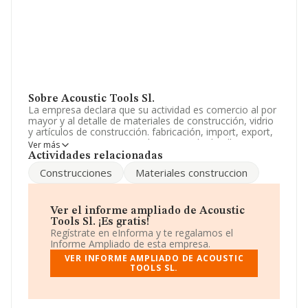
Sobre Acoustic Tools Sl.
La empresa declara que su actividad es comercio al por
mayor y al detalle de materiales de construcción, vidrio
y artículos de construcción. fabricación, import, export,
comercio y compraventa al mayor ya la detalle,
Ver más
transformacion, montaje, construcción de materiales,
Actividades relacionadas
etc. La sociedad está inscrita en el Registro Mercantil
Construcciones
Materiales construccion
como Sociedad Limitada. Clasifica su actividad CNAE
como '%cnae%', código 4683. La empresa no tiene
actividad en mercados exteriores.
Ver el informe ampliado de Acoustic
Ha contado con el mismo número de empleados y
Tools Sl. ¡Es gratis!
atendiendo a los datos disponibles en INFORMA, el
Regístrate en eInforma y te regalamos el
número de empleados de la compañía ha estado por
Informe Ampliado de esta empresa.
debajo de la media de sector.
VER INFORME AMPLIADO DE ACOUSTIC
TOOLS SL.
Dentro del ranking de empresas elaborado por
INFORMA, atendiendo a los niveles de facturación de la
sociedad, se destaca que: en 2024, la compañía ha
perdido 2.144 puestos en el ranking sectorial, pasando