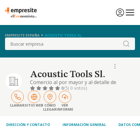
EMPRESITE ESPAÑA
ACOUSTIC TOOLS SL.
Buscar
Acoustic Tools Sl.
Comercio al por mayor y al detalle de
materiales de construccion, vidrio y articulos
0
/5
( 0 votos)
de construccion. fabricacion, import, export,
comercio y compraventa al mayor ya la
detalle, transformacion, montaje,
LLAMAR
SITIO WEB
CÓMO
VER
LLEGAR
INFORME
construccion de materiales, etc.
DIRECCIÓN Y CONTACTO
INFORMACIÓN GENERAL
DATOS COM