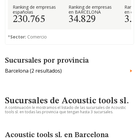
Ranking de empresas
Ranking de empresas
Rankin
españolas
en BARCELONA
en el 
230.765
34.829
3.2
*
Sector:
Comercio
Sucursales por provincia
Barcelona (2 resultados)
Sucursales de Acoustic tools sl.
A continuación le mostramos el listado de las sucursales de Acoustic
tools sl. en todas las provincia que tengan hasta 3 sucursales.
Acoustic tools sl. en Barcelona