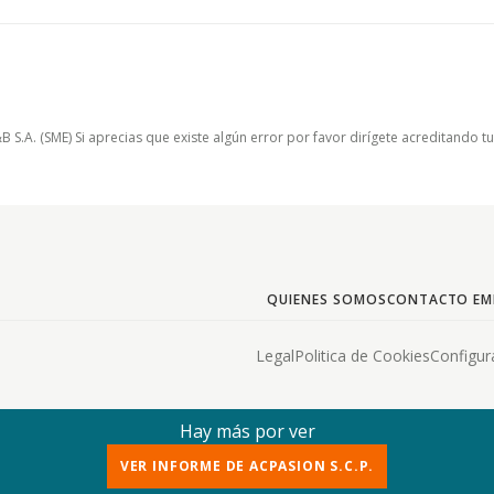
.A. (SME) Si aprecias que existe algún error por favor dirígete acreditando t
QUIENES SOMOS
CONTACTO EM
Legal
Politica de Cookies
Configur
Hay más por ver
VER INFORME DE ACPASION S.C.P.