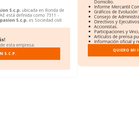
Domicilio.
Informe Mercantil Co
ion S.c.p.
ubicada en Ronda de
Gráficos de Evolución
NAE está definida como 7311 -
Consejo de Administra
pasion S.c.p.
es Sociedad civil.
Directivos y Ejecutivos
Accionistas.
Participaciones y Vinc
Artículos de prensa pu
is!
Información oficial y 
 de esta empresa.
QUIERO MI 
 S.C.P.