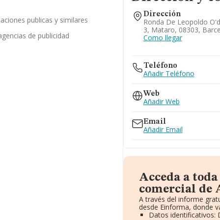
Dirección
laciones publicas y similares
Ronda De Leopoldo O'do
3, Mataro, 08303, Barc
agencias de publicidad
Como llegar
Teléfono
Añadir Teléfono
Web
Añadir Web
Email
Añadir Email
Acceda a toda
comercial de A
A través del informe gra
desde Einforma, donde va
Datos identificativos: