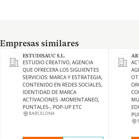
Empresas similares
Empresas similares
ESTUDISAUC S.L.
AR
ESTUDIO CREATIVO, AGENCIA
ACT
QUE OFRECERA LOS SIGUIENTES
AG
SERVICIOS: MARCA Y ESTRATEGIA,
OT
CONTENIDO EN REDES SOCIALES,
OR
IDENTIDAD DE MARCA
CO
ACTIVACIONES -MOMENTANEO,
MU
PUNTALES-, POP-UP ETC
ED
BARCELONA
PU