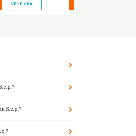
VER FICHA
VER INFORME
VER FIC
?
.c.p.?
n S.c.p.?
.p.?