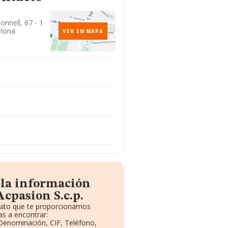
nnell, 67 - 1
elona
VER EN MAPA
 la información
cpasion S.c.p.
tuito que te proporcionamos
s a encontrar:
 Denominación, CIF, Teléfono,