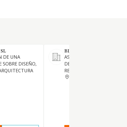
 SL
BLOCD COMM SL.
N DE UNA
ASESORAMIENTO EN EL AM
E SOBRE DISEÑO,
DE LA COMUNICACION Y LAS
 ARQUITECTURA
RELACIONES PUBLICAS
BARCELONA