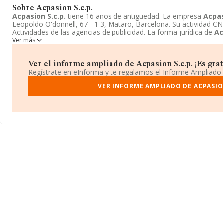
Sobre Acpasion S.c.p.
Acpasion S.c.p.
tiene 16 años de antigüedad. La empresa
Acpas
Leopoldo O'donnell, 67 - 1 3, Mataro, Barcelona. Su actividad C
Actividades de las agencias de publicidad. La forma jurídica de
Ac
Ver más
Ver el informe ampliado de Acpasion S.c.p. ¡Es grat
Regístrate en eInforma y te regalamos el Informe Ampliado
VER INFORME AMPLIADO DE ACPASION