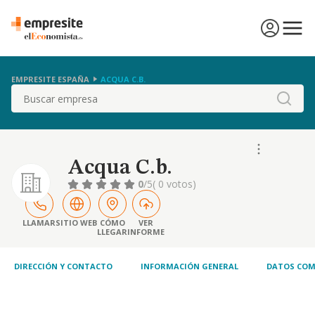
EMPRESITE ESPAÑA
ACQUA C.B.
Buscar
Acqua C.b.
0
/5
( 0 votos)
LLAMAR
SITIO WEB
CÓMO
VER
LLEGAR
INFORME
DIRECCIÓN Y CONTACTO
INFORMACIÓN GENERAL
DATOS COM