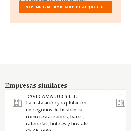
VER INFORME AMPLIADO DE ACQUA C.B.
Empresas similares
Empresas similares
DAVID AMADOR S.L. L.
La instalación y explotación
E
de negocios de hostelería
b
como restaurantes, bares,
r
cafeterías, hoteles y hostales.
c
CNAE: 5630