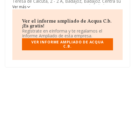
Teresa de Calcuta, 2 - 2 A, Badajoz, Badajoz. Centra su
actividad CNAE como 5630 - Servicios de bebidas. La
Ver más
empresa
Acqua C.b.
es Comunidad de bienes.
Ver el informe ampliado de Acqua C.b.
¡Es gratis!
Regístrate en eInforma y te regalamos el
Informe Ampliado de esta empresa.
VER INFORME AMPLIADO DE ACQUA
C.B.