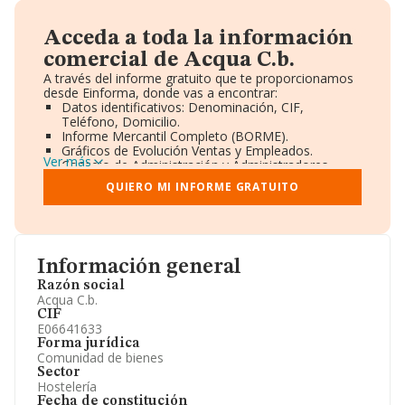
Acceda a toda la información
comercial de Acqua C.b.
A través del informe gratuito que te proporcionamos
desde Einforma, donde vas a encontrar:
Datos identificativos: Denominación, CIF,
Teléfono, Domicilio.
Informe Mercantil Completo (BORME).
Gráficos de Evolución Ventas y Empleados.
Ver más
Consejo de Administración y Administradores.
Directivos y Ejecutivos.
QUIERO MI INFORME GRATUITO
Accionistas.
Participaciones y Vinculaciones en otras empresas.
Artículos de prensa publicados sobre la empresa.
Información oficial y registral complementaria.
Información general
Razón social
Acqua C.b.
CIF
E06641633
Forma jurídica
Comunidad de bienes
Sector
Hostelería
Fecha de constitución