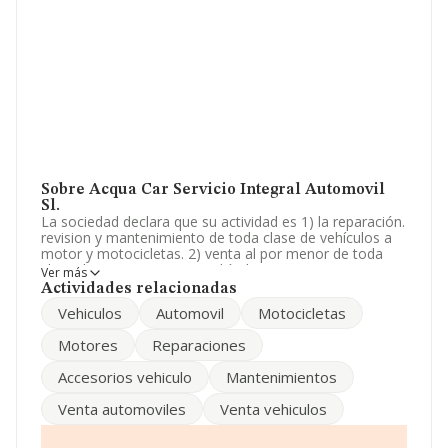
Sobre Acqua Car Servicio Integral Automovil
Sl.
La sociedad declara que su actividad es 1) la reparación.
revision y mantenimiento de toda clase de vehículos a
motor y motocicletas. 2) venta al por menor de toda
clase de accesorios para vehículos a motor y
Ver más
motocicletas. 3) lavado de automóviles tanto manual.
Actividades relacionadas
La empresa está registrada como Sociedad Limitada. La
Vehiculos
Automovil
Motocicletas
actividad de referencia CNAE corresponde a '%cnae%',
cuyo Código es 9531. No realiza actividad de
Motores
Reparaciones
importación y/o exportación.
Accesorios vehiculo
Mantenimientos
Según los datos a disposición de INFORMA, ha tenido
un número de empleados por debajo de la media de
Venta automoviles
Venta vehiculos
sector.
Para más información es posible contactar a través del