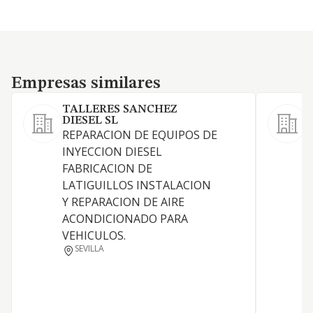
Empresas similares
Empresas similares
TALLERES SANCHEZ
DIESEL SL
REPARACION DE EQUIPOS DE
E
INYECCION DIESEL
R
FABRICACION DE
a
LATIGUILLOS INSTALACION
c
Y REPARACION DE AIRE
d
ACONDICIONADO PARA
m
VEHICULOS.
c
SEVILLA
p
d
r
t