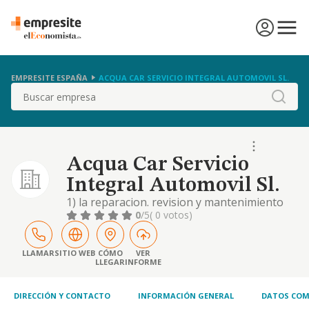
EMPRESITE ESPAÑA
ACQUA CAR SERVICIO INTEGRAL AUTOMOVIL SL.
Buscar
Acqua Car Servicio
Integral Automovil Sl.
1) la reparacion. revision y mantenimiento
de toda clase de vehiculos a motor y
0
/5
( 0 votos)
motocicletas. 2) venta al por menor de toda
clase de accesorios para vehiculos a motor y
motocicletas. 3) lavado de automoviles tanto
LLAMAR
SITIO WEB
CÓMO
VER
LLEGAR
INFORME
manual
DIRECCIÓN Y CONTACTO
INFORMACIÓN GENERAL
DATOS COM