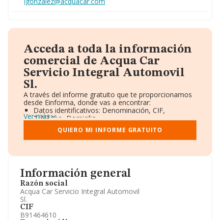
lgonzalez@acquacar.com
Acceda a toda la información
comercial de Acqua Car
Servicio Integral Automovil
Sl.
A través del informe gratuito que te proporcionamos
desde Einforma, donde vas a encontrar:
Datos identificativos: Denominación, CIF,
Ver más
Teléfono, Domicilio.
Informe Mercantil Completo (BORME).
QUIERO MI INFORME GRATUITO
Gráficos de Evolución Ventas y Empleados.
Consejo de Administración y Administradores.
Directivos y Ejecutivos.
Accionistas.
Participaciones y Vinculaciones en otras empresas.
Información general
Artículos de prensa publicados sobre la empresa.
Información oficial y registral complementaria.
Razón social
Acqua Car Servicio Integral Automovil
Sl.
CIF
B91464610