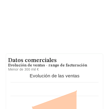
entre todas las compañías. Para aportar ulterior
información de interés en el ámbito sectorial, la
antigüedad alcanza los 17 años desde la constitución.
La media de empleados es de 2.
Datos comerciales
Evolución de ventas - rango de facturación
Menor de 300 mil €
Evolución de las ventas