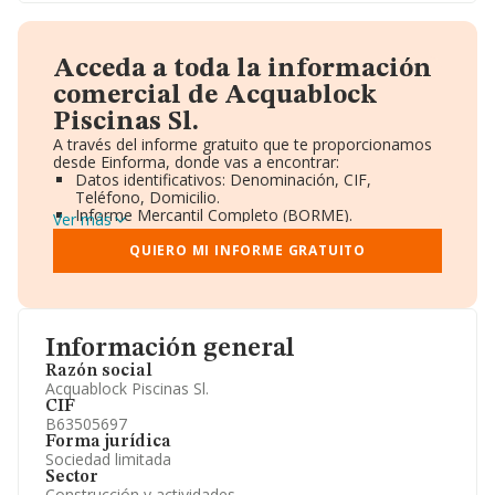
Acceda a toda la información
comercial de Acquablock
Piscinas Sl.
A través del informe gratuito que te proporcionamos
desde Einforma, donde vas a encontrar:
Datos identificativos: Denominación, CIF,
Teléfono, Domicilio.
Informe Mercantil Completo (BORME).
Ver más
Gráficos de Evolución Ventas y Empleados.
Consejo de Administración y Administradores.
QUIERO MI INFORME GRATUITO
Directivos y Ejecutivos.
Accionistas.
Participaciones y Vinculaciones en otras empresas.
Artículos de prensa publicados sobre la empresa.
Información oficial y registral complementaria.
Información general
Razón social
Acquablock Piscinas Sl.
CIF
B63505697
Forma jurídica
Sociedad limitada
Sector
Construcción y actividades