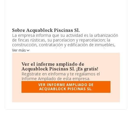
Sobre Acquablock Piscinas Sl.
La empresa informa que su actividad es la urbanización
de fincas rústicas, su parcelacion y reparcelacion; la
construcción, contratación y edificación de inmuebles,
pisos, apartamentos, chalets y construcciones de
Ver más
cualquier indole, bien por cuenta propia, etc. La
empresa aparece inscrita en el Registro Mercantil como
Sociedad Limitada. Tiene CNAE: 4101 - '%cnae%'. La
Ver el informe ampliado de
sociedad no tiene actividad en mercados exteriores.
Acquablock Piscinas Sl. ¡Es gratis!
Regístrate en eInforma y te regalamos el
Según las cifras existentes en la base de datos de
Informe Ampliado de esta empresa.
INFORMA, el número de empleados ha estado por
VER INFORME AMPLIADO DE
encima de la media de sector.
ACQUABLOCK PISCINAS SL.
La empresa
Acquablock Piscinas S.L
, con CIF
B63505697, está situada en Calle Sant Francesc núm. 1,
(08290), Cerdanyola Del Valles, Barcelona, Cataluña.
Con los datos a disposición de INFORMA sobre 188.948
empresas pertenecientes al sector, a nivel nacional la
facturación asciende a 36.783 millones de euros y se
calcula un promedio de facturación de 194 mil euros