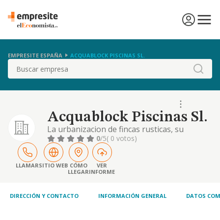
EMPRESITE ESPAÑA
ACQUABLOCK PISCINAS SL.
Buscar
Acquablock Piscinas Sl.
La urbanizacion de fincas rusticas, su
parcelacion y reparcelacion; la construccion,
0
/5
( 0 votos)
contratacion y edificacion de inmuebles,
pisos, apartamentos, chalets y
construcciones de cualquier indole, bien por
LLAMAR
SITIO WEB
CÓMO
VER
LLEGAR
INFORME
cuenta propia, etc
DIRECCIÓN Y CONTACTO
INFORMACIÓN GENERAL
DATOS COM