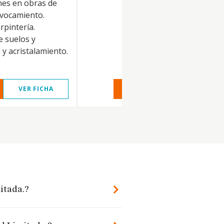
nes en obras de
evocamiento.
rpintería.
e suelos y
 y acristalamiento.
VER FICHA
VER INFORME
VER FIC
itada.?