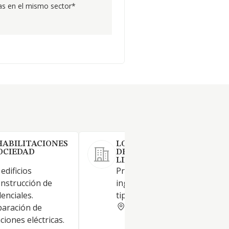
s en el mismo sector*
HABILITACIONES
LOSA INGENIEROS SOCIED
OCIEDAD
DE RESPONSABILIDAD
LIMITADA
edificios
Prestación de servicios de
onstrucción de
ingeniería y construcción de 
denciales.
tipo.
RIOJA
paración de
ciones eléctricas.