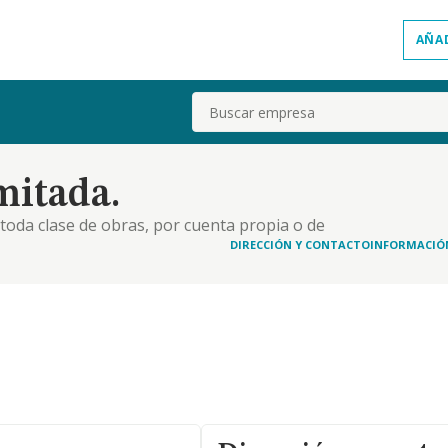
AÑA
Buscar
mitada.
e toda clase de obras, por cuenta propia o de
la realización de toda serie de trabajos de
DIRECCIÓN Y CONTACTO
INFORMACIÓ
estación de servicios auxiliares de la