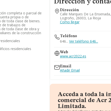
Dirección y conta
Dirección
ción completa o parcial de
Calle Marques De La Ensenada, 
cuenta propia o de
Logroño, 26003, La Rioja
n de toda clase de bienes.
Como llegar
ie de trabajos de
 de toda clase de obra y
xiliares de la construcción
Teléfono
residenciales
646...
Ver teléfono 646...
ficios residenciales
Web
www.acr2022.es
Email
Añadir Email
Acceda a toda la 
comercial de Acr 
Limitada.