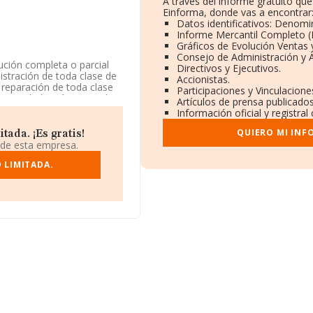
A través del informe gratuito q
Einforma, donde vas a encontrar
Datos identificativos: Denomin
Informe Mercantil Completo 
Gráficos de Evolución Ventas
Consejo de Administración y 
ución completa o parcial
Directivos y Ejecutivos.
istración de toda clase de
Accionistas.
y reparación de toda clase
Participaciones y Vinculacion
a sociedad está registrada
Artículos de prensa publicado
digo 4101. La compañía no
Información oficial y registra
QUIERO MI INF
ada. ¡Es gratis!
y teniendo en cuenta la
 de esta empresa.
o de empleados por encima
 LIMITADA.
ndo a los niveles de
a ha perdido 3.147 puestos
el sector, delante de la
.L
y
Inmoprovi
ás abajo:
Oseira Muino
osicionado 76.825 puestos
s compañías que la
n S.L
y
Terra Alta
resas que están por
L
. En 2024, la empresa ha
 2.084 puesto.