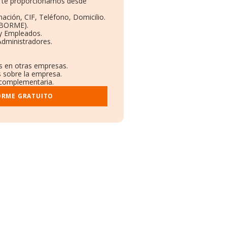
ue te proporcionamos desde
:
ación, CIF, Teléfono, Domicilio.
(BORME).
 y Empleados.
Administradores.
es en otras empresas.
s sobre la empresa.
l complementaria.
ORME GRATUITO