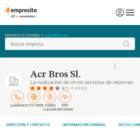
EMPRESITE ESPAÑA
ACR BROS SL.
Buscar
Acr Bros Sl.
La realización de otros servicios de reservas
y actividades relacionadas con los mismos. y
4
/5
( 4 votos)
la realización de actividades de
programación informática
LLAMAR
SITIO WEB
CÓMO
VER
LLEGAR
INFORME
DIRECCIÓN Y CONTACTO
INFORMACIÓN GENERAL
DATOS COM