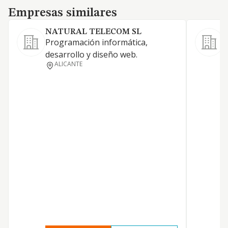
Empresas similares
Empresas similares
NATURAL TELECOM SL
Programación informática,
D
desarrollo y diseño web.
T
ALICANTE