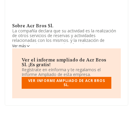
Sobre Acr Bros Sl.
La compañía declara que su actividad es la realización
de otros servicios de reservas y actividades
relacionadas con los mismos. y la realización de
actividades de programación informática. La empresa
Ver más
está registrada como Sociedad Limitada. Clasifica su
actividad CNAE como '%cnae%', código 6210. No realiza
actividad de importación y/o exportación.
Ver el informe ampliado de Acr Bros
Sl. ¡Es gratis!
La sociedad española
Acr Bros S.L
, con número de
Regístrate en eInforma y te regalamos el
identificación fiscal B56959646, se encuentra en
Informe Ampliado de esta empresa.
Avenida Carmen núm. 102, (03350), Cox, en Alicante,
VER INFORME AMPLIADO DE ACR BROS
Comunidad Valenciana.
SL.
En base a la información de la que dispone INFORMA
sobre 23.195 compañías, en el ámbito nacional la
facturación alcanza la cifra de 12.202 millones de euros
y se estima que el promedio de la facturación entre
todas las empresas es de 526 mil euros. Finalmente,
para completar los datos de sector la antigüedad
alcanza los 10 años desde la constitución. La media de
empleados de las empresas es de 5.