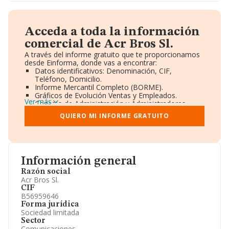
Acceda a toda la información
comercial de Acr Bros Sl.
A través del informe gratuito que te proporcionamos
desde Einforma, donde vas a encontrar:
Datos identificativos: Denominación, CIF,
Teléfono, Domicilio.
Informe Mercantil Completo (BORME).
Gráficos de Evolución Ventas y Empleados.
Ver más
Consejo de Administración y Administradores.
Directivos y Ejecutivos.
QUIERO MI INFORME GRATUITO
Accionistas.
Participaciones y Vinculaciones en otras empresas.
Artículos de prensa publicados sobre la empresa.
Información oficial y registral complementaria.
Información general
Razón social
Acr Bros Sl.
CIF
B56959646
Forma jurídica
Sociedad limitada
Sector
Comunicaciones