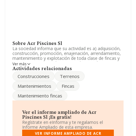
Sobre Acr Piscines Sl
La sociedad informa que su actividad es a) adquisición,
construcción, promoción, enajenación, arrendamiento,
mantenimiento y explotación de toda clase de fincas y
terrenos, rusticos y urbanos, su urbanización y
Ver más
parcelacion y toda suerte de negocios inmobiliari. La
Actividades relacionadas
sociedad está registrada como Sociedad Limitada.
Construcciones
Terrenos
Clasifica su actividad CNAE como 'Otras actividades de
construcción especializada n.c.o.p.', código 4399. No
Mantenimientos
Fincas
realiza actividad de importación y/o exportación.
Mantenimiento fincas
La dirección de correo es
acrpiscines@gmail.com
. Para
saber más puedes acceder a su página web en este
enlace
www.acrpiscines.es
.
Ver el informe ampliado de Acr
La empresa
Acr Piscines S.L
, con número de
Piscines Sl ¡Es gratis!
identificación fiscal B57618951, se encuentra en Plaza
Regístrate en eInforma y te regalamos el
Carme núm. 9, (07701), en el municipio de Mao, en Isles
Informe Ampliado de esta empresa.
Baleares, Islas Baleares.
VER INFORME AMPLIADO DE ACR