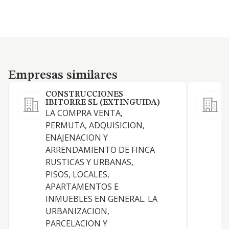
Empresas similares
Empresas similares
CONSTRUCCIONES
IBITORRE SL (EXTINGUIDA)
LA COMPRA VENTA,
1
PERMUTA, ADQUISICION,
y
ENAJENACION Y
a
ARRENDAMIENTO DE FINCA
D
RUSTICAS Y URBANAS,
I
PISOS, LOCALES,
A
APARTAMENTOS E
I
INMUEBLES EN GENERAL. LA
t
URBANIZACION,
h
PARCELACION Y
P