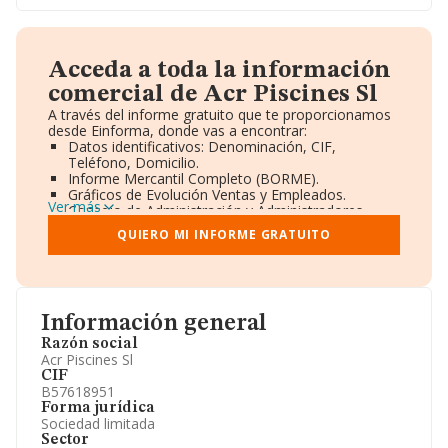
Acceda a toda la información
comercial de Acr Piscines Sl
A través del informe gratuito que te proporcionamos
desde Einforma, donde vas a encontrar:
Datos identificativos: Denominación, CIF,
Teléfono, Domicilio.
Informe Mercantil Completo (BORME).
Gráficos de Evolución Ventas y Empleados.
Ver más
Consejo de Administración y Administradores.
Directivos y Ejecutivos.
QUIERO MI INFORME GRATUITO
Accionistas.
Participaciones y Vinculaciones en otras empresas.
Artículos de prensa publicados sobre la empresa.
Información oficial y registral complementaria.
Información general
Razón social
Acr Piscines Sl
CIF
B57618951
Forma jurídica
Sociedad limitada
Sector