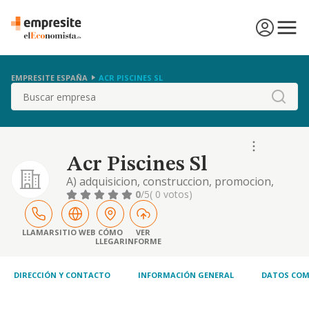
EMPRESITE ESPAÑA
ACR PISCINES SL
Buscar
Acr Piscines Sl
A) adquisicion, construccion, promocion,
enajenacion, arrendamiento, mantenimiento
0
/5
( 0 votos)
y explotacion de toda clase de fincas y
terrenos, rusticos y urbanos, su
urbanizacion y parcelacion y toda suerte de
LLAMAR
SITIO WEB
CÓMO
VER
LLEGAR
INFORME
negocios inmobiliari
DIRECCIÓN Y CONTACTO
INFORMACIÓN GENERAL
DATOS COM