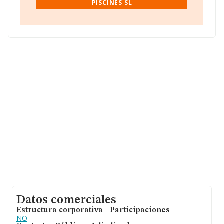
PISCINES SL
Con los datos a disposición de INFORMA sobre 41.135
empresas pertenecientes al sector, la facturación en el
ámbito nacional alcanza los 15.864 millones de euros y
se calcula un promedio de facturación de 385 mil euros
entre todas las compañías. Por último, con el fin de
ampliar la información relativa al ámbito de la empresa,
la media de empleados es de 3. La antigüedad alcanza
los 16 años desde la constitución.
Datos comerciales
Estructura corporativa - Participaciones
NO