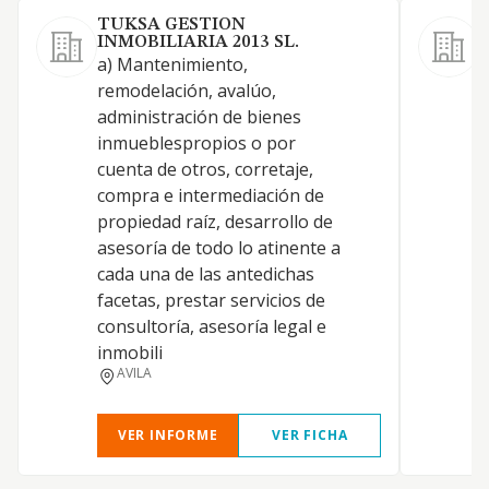
TUKSA GESTION
INMOBILIARIA 2013 SL.
S
a) Mantenimiento,
C
remodelación, avalúo,
i
administración de bienes
p
inmueblespropios o por
p
cuenta de otros, corretaje,
P
compra e intermediación de
C
propiedad raíz, desarrollo de
r
asesoría de todo lo atinente a
d
cada una de las antedichas
A
facetas, prestar servicios de
i
consultoría, asesoría legal e
p
inmobili
P
AVILA
VER INFORME
VER FICHA