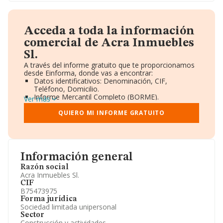
Acceda a toda la información
comercial de Acra Inmuebles
Sl.
A través del informe gratuito que te proporcionamos
desde Einforma, donde vas a encontrar:
Datos identificativos: Denominación, CIF,
Teléfono, Domicilio.
Informe Mercantil Completo (BORME).
Ver más
Gráficos de Evolución Ventas y Empleados.
Consejo de Administración y Administradores.
QUIERO MI INFORME GRATUITO
Directivos y Ejecutivos.
Accionistas.
Participaciones y Vinculaciones en otras empresas.
Artículos de prensa publicados sobre la empresa.
Información oficial y registral complementaria.
Información general
Razón social
Acra Inmuebles Sl.
CIF
B75473975
Forma jurídica
Sociedad limitada unipersonal
Sector
Construcción y actividades