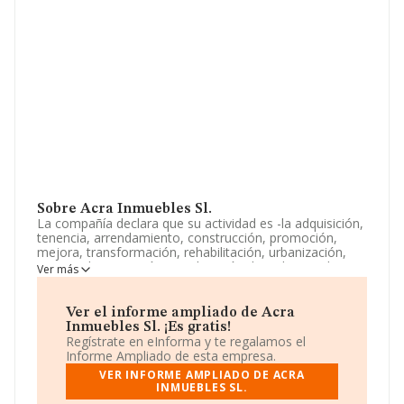
Sobre Acra Inmuebles Sl.
La compañía declara que su actividad es -la adquisición,
tenencia, arrendamiento, construcción, promoción,
mejora, transformación, rehabilitación, urbanización,
venta, administración y explotación de todo tipo de
Ver más
bienes inmuebles, tanto rústicos como urbanos,
terrenos, solares, edificios, apartamentos, vivienda,
locales, hoteles, oficinas. La empresa es una Sociedad
Ver el informe ampliado de Acra
Limitada. Clasifica su actividad CNAE como 'Agentes de
Inmuebles Sl. ¡Es gratis!
la propiedad inmobiliaria', código 6831. La sociedad no
Regístrate en eInforma y te regalamos el
tiene actividad en mercados exteriores.
Informe Ampliado de esta empresa.
VER INFORME AMPLIADO DE ACRA
La sociedad española
Acra Inmuebles S.L
, con NIF
INMUEBLES SL.
B75473975, está situada en Calle Ciudad De Ibiza núm.