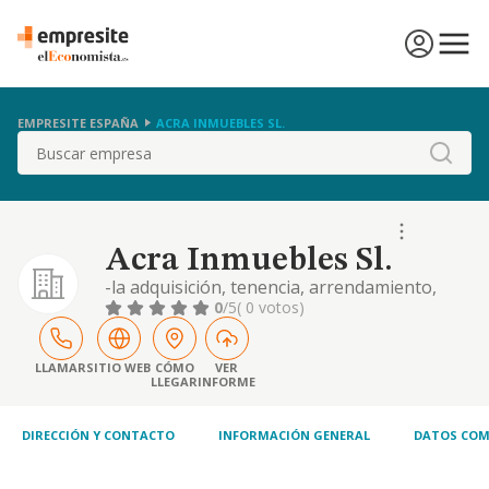
EMPRESITE ESPAÑA
ACRA INMUEBLES SL.
Buscar
Acra Inmuebles Sl.
-la adquisición, tenencia, arrendamiento,
construcción, promoción, mejora,
0
/5
( 0 votos)
transformación, rehabilitación,
urbanización, venta, administración y
explotación de todo tipo de bienes
LLAMAR
SITIO WEB
CÓMO
VER
LLEGAR
INFORME
inmuebles, tanto rústicos como urbanos,
terrenos, solares, edificios, apartamentos,
vivienda, locales, hoteles, oficinas
DIRECCIÓN Y CONTACTO
INFORMACIÓN GENERAL
DATOS COM