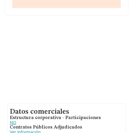
4 Ptl 1 Loc 2, (05004), en el municipio de Ávila, Castilla-
león.
Con los datos a disposición de INFORMA sobre 54.122
empresas pertenecientes al sector, en el ámbito
nacional la facturación alcanza la cifra de 4.318 millones
de euros y se calcula un promedio de facturación de 79
mil euros entre todas las compañías. Con el fin de
ampliar la información relativa a las compañías, la
antigüedad alcanza los 7 años desde la constitución. La
media de empleados es de 1.
Datos comerciales
Estructura corporativa - Participaciones
NO
Contratos Públicos Adjudicados
Ver Información