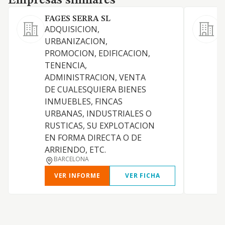
Empresas similares
FAGES SERRA SL
ADQUISICION,
URBANIZACION,
PROMOCION, EDIFICACION,
TENENCIA,
D
ADMINISTRACION, VENTA
T
DE CUALESQUIERA BIENES
V
INMUEBLES, FINCAS
URBANAS, INDUSTRIALES O
RUSTICAS, SU EXPLOTACION
EN FORMA DIRECTA O DE
ARRIENDO, ETC.
BARCELONA
VER INFORME
VER FICHA