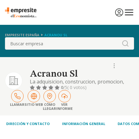
EMPRESITE ESPAÑA
ACRANOU SL
Buscar
Acranou Sl
La adquisicion, construccion, promocion,
tenencia, administracion y arrendamiento no
0
/5
( 0 votos)
financiero de viviendas situadas en territorio
espanol, otras actividades complementarias
de la actividad principal
LLAMAR
SITIO WEB
CÓMO
VER
LLEGAR
INFORME
DIRECCIÓN Y CONTACTO
INFORMACIÓN GENERAL
DATOS COM