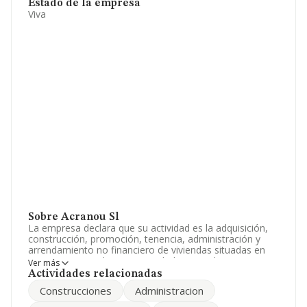
Estado de la empresa
Viva
Sobre Acranou Sl
La empresa declara que su actividad es la adquisición,
construcción, promoción, tenencia, administración y
arrendamiento no financiero de viviendas situadas en
territorio español, otras actividades complementarias
Ver más
de la actividad principal. La empresa está registrada
Actividades relacionadas
como Sociedad Limitada. Tiene CNAE: 6820 - 'Alquiler
Construcciones
Administracion
de bienes inmobiliarios por cuenta propia'. No realiza
actividad de importación y/o exportación.