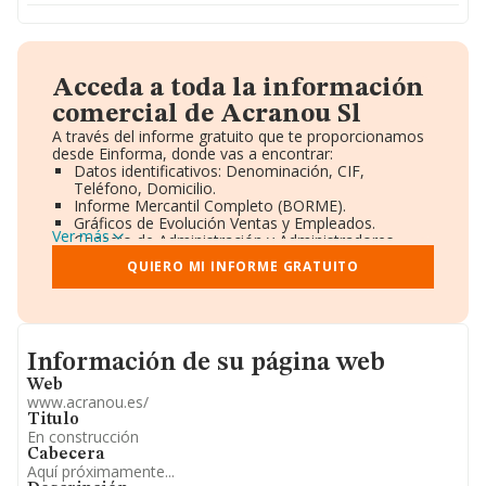
Acceda a toda la información
comercial de Acranou Sl
A través del informe gratuito que te proporcionamos
desde Einforma, donde vas a encontrar:
Datos identificativos: Denominación, CIF,
Teléfono, Domicilio.
Informe Mercantil Completo (BORME).
Gráficos de Evolución Ventas y Empleados.
Ver más
Consejo de Administración y Administradores.
Directivos y Ejecutivos.
QUIERO MI INFORME GRATUITO
Accionistas.
Participaciones y Vinculaciones en otras empresas.
Artículos de prensa publicados sobre la empresa.
Información oficial y registral complementaria.
Informacion de su página web
Información de su página web
Web
www.acranou.es/
Titulo
En construcción
Cabecera
Aquí próximamente...