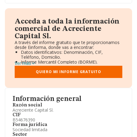
Acceda a toda la información
comercial de Acreciente
Capital Sl.
A través del informe gratuito que te proporcionamos
desde Einforma, donde vas a encontrar:
Datos identificativos: Denominación, CIF,
Teléfono, Domicilio.
Informe Mercantil Completo (BORME).
Ver más
Gráficos de Evolución Ventas y Empleados.
Consejo de Administración y Administradores.
QUIERO MI INFORME GRATUITO
Directivos y Ejecutivos.
Accionistas.
Participaciones y Vinculaciones en otras empresas.
Artículos de prensa publicados sobre la empresa.
Información oficial y registral complementaria.
Información general
Razón social
Acreciente Capital Sl.
CIF
B54676390
Forma jurídica
Sociedad limitada
Sector