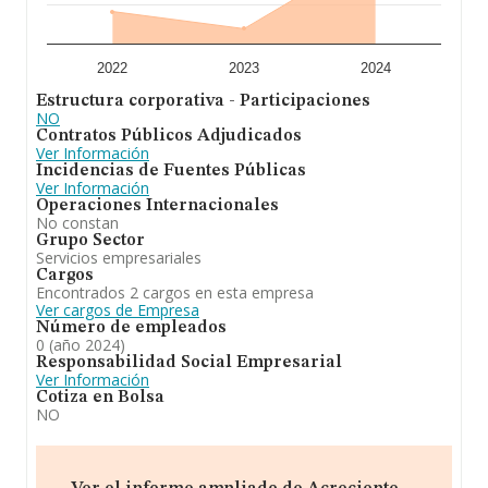
relativa al ámbito de la empresa, la media de
antigüedad desde la constitución es de 18 años. Los
empleados de media son 4.
2022
2023
2024
En resumen, la actividad de
Acreciente Capital S.L
Estructura corporativa - Participaciones
está enfocada en actuar habitualmente en las
NO
negociaciones o formalización de operaciones típicas
Contratos Públicos Adjudicados
de una entidad de crédito en nombre o por cuenta de
Ver Información
esta, con el carácter de agente de entidad de crédito en
Incidencias de Fuentes Públicas
las condiciones y requisitos del art. 22 del real decreto
Ver Información
1245/1995, de 14 de julio, sobre creación de bancos,. En
Operaciones Internacionales
el ranking de provincia, la compañía ha experimentado
No constan
una subida.
Grupo Sector
Servicios empresariales
Cargos
Encontrados 2 cargos en esta empresa
Ver cargos de Empresa
Número de empleados
0 (año 2024)
Responsabilidad Social Empresarial
Ver Información
Cotiza en Bolsa
NO