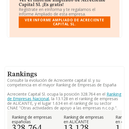
Ver el informe ampliado de Acreciente
Capital Sl. ¡Es gratis!
Regístrate en eInforma y te regalamos el
Informe Ampliado de esta empresa.
VER INFORME AMPLIADO DE ACRECIENTE
CAPITAL SL.
Rankings
Consulte la evolución de Acreciente capital sl. y su
competencia en el mayor Ranking de Empresas de España
Acreciente Capital Sl. ocupa la posición 328.764 en el
Ranking
de Empresas Nacional
, la 13.128 en el ranking de empresas
de ALICANTE, y el lugar 1.634 en el ranking de su sector
CNAE "Otras actividades de apoyo a las empresas n.c.o.p.".
Ranking de empresas
Ranking de empresas
Rankin
españolas
en ALICANTE
en el 
328.764
13.128
1.6