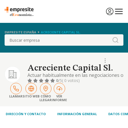
EMPRESITE ESPAÑA
ACRECIENTE CAPITAL SL.
Buscar
Acreciente Capital Sl.
Actuar habitualmente en las negociaciones o
formalización de operaciones típicas de una
0
/5
( 0 votos)
entidad de crédito en nombre o por cuenta
de esta, con el carácter de agente de entidad
de crédito en las condiciones y requisitos del
LLAMAR
SITIO WEB
CÓMO
VER
LLEGAR
INFORME
art. 22 del real decreto 1245/1995, de 14 de
julio, sobre creación de bancos,
DIRECCIÓN Y CONTACTO
INFORMACIÓN GENERAL
DATOS COM