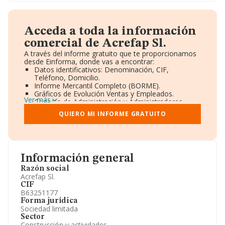
Acceda a toda la información
comercial de Acrefap Sl.
A través del informe gratuito que te proporcionamos
desde Einforma, donde vas a encontrar:
Datos identificativos: Denominación, CIF,
Teléfono, Domicilio.
Informe Mercantil Completo (BORME).
Gráficos de Evolución Ventas y Empleados.
Ver más
Consejo de Administración y Administradores.
Directivos y Ejecutivos.
QUIERO MI INFORME GRATUITO
Accionistas.
Participaciones y Vinculaciones en otras empresas.
Artículos de prensa publicados sobre la empresa.
Información oficial y registral complementaria.
Información general
Razón social
Acrefap Sl.
CIF
B63251177
Forma jurídica
Sociedad limitada
Sector
Construcción y actividades