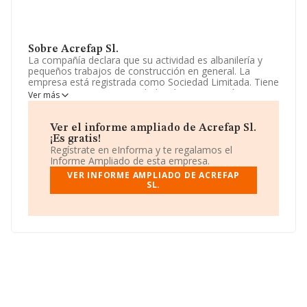
Sobre Acrefap Sl.
La compañía declara que su actividad es albanilería y
pequeños trabajos de construcción en general. La
empresa está registrada como Sociedad Limitada. Tiene
CNAE: 4399 - 'Otras actividades de construcción
Ver más
especializada n.c.o.p.'. La empresa no tiene actividad en
mercados exteriores.
Ver el informe ampliado de Acrefap Sl.
La sociedad
Acrefap S.L
, con número de identificación
¡Es gratis!
fiscal B63251177, se encuentra en Calle Eduard Tubau
Regístrate en eInforma y te regalamos el
núm. 39, (08016), en el municipio de Barcelona,
Informe Ampliado de esta empresa.
Cataluña.
VER INFORME AMPLIADO DE ACREFAP
SL.
En relación con el sector y disponiendo de los datos de
hasta 41.135 empresas, en el ámbito nacional la
facturación alcanza la cifra de 15.864 millones de euros
y el promedio de la facturación de ventas entre todas
las compañías asciende a los 385 mil euros. Para
aportar ulterior información de interés en el ámbito
sectorial, la media de antigüedad desde la constitución
es de 16 años. La media de empleados es de 3.