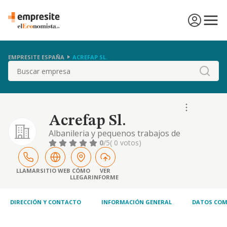
EMPRESITE ESPAÑA
ACREFAP SL.
Buscar
Acrefap Sl.
Albanileria y pequenos trabajos de
construccion en general
0
/5
( 0 votos)
LLAMAR
SITIO WEB
CÓMO
VER
LLEGAR
INFORME
DIRECCIÓN Y CONTACTO
INFORMACIÓN GENERAL
DATOS COM