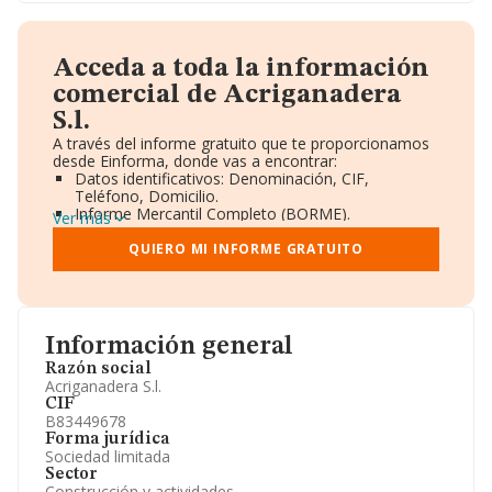
Acceda a toda la información
comercial de Acriganadera
S.l.
A través del informe gratuito que te proporcionamos
desde Einforma, donde vas a encontrar:
Datos identificativos: Denominación, CIF,
Teléfono, Domicilio.
Informe Mercantil Completo (BORME).
Ver más
Gráficos de Evolución Ventas y Empleados.
Consejo de Administración y Administradores.
QUIERO MI INFORME GRATUITO
Directivos y Ejecutivos.
Accionistas.
Participaciones y Vinculaciones en otras empresas.
Artículos de prensa publicados sobre la empresa.
Información oficial y registral complementaria.
Información general
Razón social
Acriganadera S.l.
CIF
B83449678
Forma jurídica
Sociedad limitada
Sector
Construcción y actividades