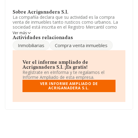
Sobre Acriganadera S.l.
La compañía declara que su actividad es la compra
venta de inmuebles tanto rusticos como urbanos. La
sociedad está inscrita en el Registro Mercantil como
Sociedad Limitada. Tiene CNAE: 6812 - '%cnae%'. No
Ver más
realiza actividad de importación y/o exportación.
Actividades relacionadas
Inmobiliarias
Compra venta inmuebles
La empresa española
Acriganadera S.L
, NIF
B83449678, tiene domicilio fiscal en Calle De Nuestra
Señora Del Rosario núm. 22, (28816), Camarma De
Esteruelas, Madrid.
Ver el informe ampliado de
Acriganadera S.l. ¡Es gratis!
Con los datos a disposición de INFORMA sobre 231.218
Regístrate en eInforma y te regalamos el
empresas pertenecientes al sector, la facturación en el
Informe Ampliado de esta empresa.
ámbito nacional alcanza los 29.817 millones de euros y
VER INFORME AMPLIADO DE
el promedio de la facturación de ventas entre todas las
ACRIGANADERA S.L.
compañías asciende a los 128 mil euros. En relación con
la información de la provincia de Madrid, en la base de
datos INFORMA constan 39467 empresas, cuyas ventas
han obtenido los 14.368 millones de euros. Por último,
con el fin de ampliar la información relativa al ámbito de
la empresa, los empleados de media son 1; la
antigüedad alcanza los 20 años desde la constitución.