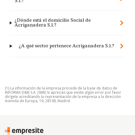
S.l.?
¿Dónde está el domicilio Social de
Acriganadera S.l.?
¿A qué sector pertenece Acriganadera S.l.?
(1) La información de la empresa procede de la base de datos de
INFORMA D&B S.A. (SME) Si aprecias que existe algún error por favor
dirígete acreditando tu representación de la empresa a la dirección
Avenida de Europa, 19, 28108, Madrid.