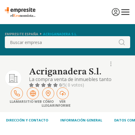
EMPRESITE ESPAÑA
ACRIGANADERA S.L.
Buscar
Acriganadera S.l.
La compra venta de inmuebles tanto
rusticos como urbanos.
0
/5
( 0 votos)
LLAMAR
SITIO WEB
CÓMO
VER
LLEGAR
INFORME
DIRECCIÓN Y CONTACTO
INFORMACIÓN GENERAL
DATOS COM